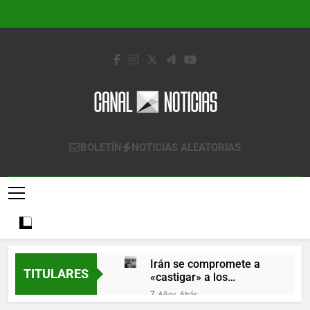
Saltar
al
contenido
Canal Noticias
Canal Noticias
BOLETÍN
NOTICIAS ALEATORIAS
Irán se compromete a
TITULARES
«castigar» a los
responsables de
7 Años Atrás
derribar un avión
Lo que se espera de los