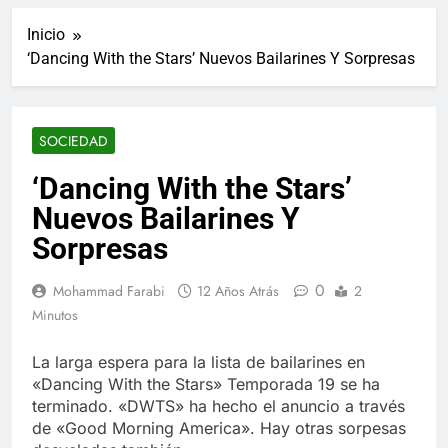
ucraniano mientras se
informes de empleo de
realizan arrestos
Inicio
Estados Unidos de
7 Años Atrás
diciembre
‘Dancing With the Stars’ Nuevos Bailarines Y Sorpresas
Los últimos paquetes
especiales Hush Socks
México disponibles en
7 Años Atrás
línea
El famoso chef y
SOCIEDAD
restaurador, Carl Ruiz,
muere a los 44 años
7 Años Atrás
‘Dancing With the Stars’
La familia Kennedy
Nuevos Bailarines Y
entierra a otro
miembro de la familia
Sorpresas
7 Años Atrás
Cápsulas Ultra Max
Testo a Precios
0
Mohammad Farabi
12 Años Atrás
2
Especiales en México,
7 Años Atrás
Minutos
Chile, Argentina,
Veona Skin Care
Colombia, Perú ,
Crema Precios –
Ecuador, Costa Rica y
La larga espera para la lista de bailarines en
Descuentos Masivos
7 Años Atrás
Más
«Dancing With the Stars» Temporada 19 se ha
en Línea
Pharma Flex RX en
terminado. «DWTS» ha hecho el anuncio a través
México – Descuentos
de «Good Morning America». Hay otras sorpesas
Masivos en Mercado
7 Años Atrás