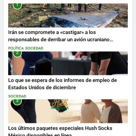
1
Irán se compromete a «castigar» a los
responsables de derribar un avión ucraniano
mientras se realizan arrestos
POLÍTICA
SOCIEDAD
2
Lo que se espera de los informes de empleo de
Estados Unidos de diciembre
SOCIEDAD
3
Los últimos paquetes especiales Hush Socks
México disponibles en línea