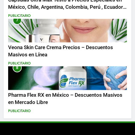
México, Chile, Argentina, Colombia, Perú , Ecuador,
Costa Rica y Más
PUBLICITARIO
7
Veona Skin Care Crema Precios – Descuentos
Masivos en Línea
PUBLICITARIO
8
Pharma Flex RX en México – Descuentos Masivos
en Mercado Libre
PUBLICITARIO