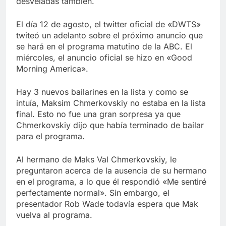
desveladas también.
Libre
Crucero en México te
lleva a lugares
El día 12 de agosto, el twitter oficial de «DWTS»
paranormales con
7 Años Atrás
twiteó un adelanto sobre el próximo anuncio que
binoculares de visión
La Inteligencia Artificial
nocturna y reuniones de
se hará en el programa matutino de la ABC. El
deepfake de Samsung
secuestrados
miércoles, el anuncio oficial se hizo en «Good
fabrica un clip de
7 Años Atrás
Morning America».
movimiento desde una
sola foto
Hay 3 nuevos bailarines en la lista y como se
intuía, Maksim Chmerkovskiy no estaba en la lista
final. Esto no fue una gran sorpresa ya que
Chmerkovskiy dijo que había terminado de bailar
para el programa.
Al hermano de Maks Val Chmerkovskiy, le
preguntaron acerca de la ausencia de su hermano
en el programa, a lo que él respondió «Me sentiré
perfectamente normal». Sin embargo, el
presentador Rob Wade todavía espera que Mak
vuelva al programa.