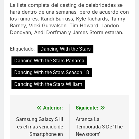
La lista completa del casting de celebridades se
hará dentro de una semanas, pero de acuerdo con
los rumores, Kandi Burruss, Kyle Richards, Tamry
Barney, Vicki Gunvalson, Tim Howard, Landon
Donovan, Andi Dorfman y James Storm estarán.
Etiquetado:
Dancing With the Stars
Dancing With the Stars Panama
Dancing With the Stars Season 18
Dancing With the Stars William
Anterior:
Siguiente:
Navegación
de
Samsung Galaxy S III
Arranca La
es el más vendido de
Temporada 3 De ‘The
entradas
Smartphone en
Newsroom’