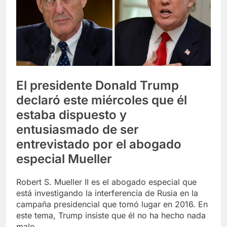
Libre
Crucero en México te
lleva a lugares
paranormales con
7 Años Atrás
binoculares de visión
La Inteligencia Artificial
nocturna y reuniones de
deepfake de Samsung
secuestrados
fabrica un clip de
7 Años Atrás
movimiento desde una
sola foto
El presidente Donald Trump
declaró este miércoles que él
estaba dispuesto y
entusiasmado de ser
entrevistado por el abogado
especial Mueller
Robert S. Mueller II es el abogado especial que
está investigando la interferencia de Rusia en la
campaña presidencial que tomó lugar en 2016. En
este tema, Trump insiste que él no ha hecho nada
malo.