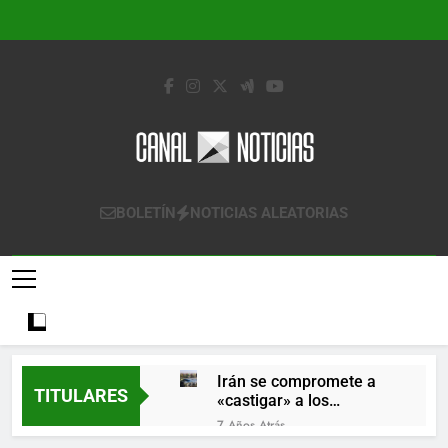
Saltar
al
contenido
Canal Noticias
Canal Noticias
BOLETÍN
NOTICIAS ALEATORIAS
Irán se compromete a
TITULARES
«castigar» a los
responsables de
7 Años Atrás
derribar un avión
Lo que se espera de los