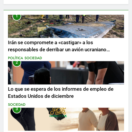
1
Irán se compromete a «castigar» a los
responsables de derribar un avión ucraniano
mientras se realizan arrestos
POLÍTICA
SOCIEDAD
2
Lo que se espera de los informes de empleo de
Estados Unidos de diciembre
SOCIEDAD
3