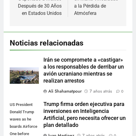
entradas
Después de 30 Años
a la Pérdida de
en Estados Unidos
Atmósfera
Noticias relacionadas
Irán se compromete a «castigar»
a los responsables de derribar un
avión ucraniano mientras se
realizan arrestos
Ali Shahamatpour
7 años atrás
0
Trump firma orden ejecutiva para
US President
inversiones en Inteligencia
Donald Trump
Artificial, pero necesita ofrecer un
waves as he
plan detallado
boards Airforce
One before
Juan Martinez
7 años atrás
0