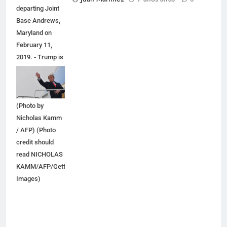
departing Joint
Base Andrews,
Maryland on
February 11,
2019. - Trump is
headed to El
Paso, Texas for
a political rally.
(Photo by
Nicholas Kamm
/ AFP) (Photo
credit should
read NICHOLAS
KAMM/AFP/Getty
Images)