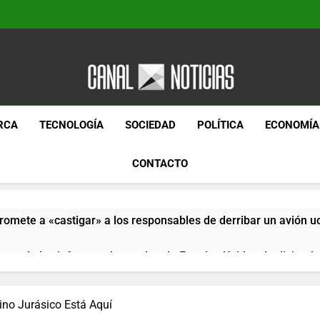
Canal Noticias
Canal Noticias
RCA
TECNOLOGÍA
SOCIEDAD
POLÍTICA
ECONOMÍA
CONTACTO
romete a «castigar» a los responsables de derribar un avión u
pera de los informes de empleo de Estados Unidos de diciemb
paquetes especiales Hush Socks México disponibles en línea
ino Jurásico Está Aquí