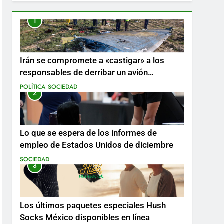
1
Irán se compromete a «castigar» a los
responsables de derribar un avión
ucraniano mientras se realizan arrestos
POLÍTICA
SOCIEDAD
2
Lo que se espera de los informes de
empleo de Estados Unidos de diciembre
SOCIEDAD
3
Los últimos paquetes especiales Hush
Socks México disponibles en línea