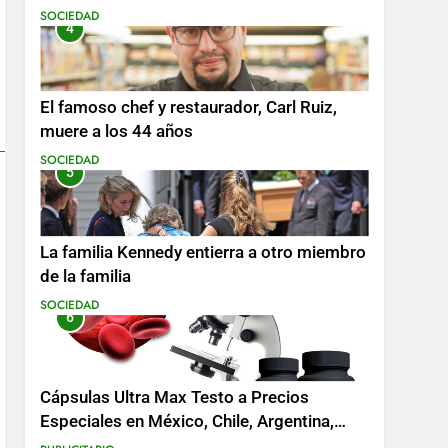
SOCIEDAD
4
El famoso chef y restaurador, Carl Ruiz,
muere a los 44 años
SOCIEDAD
5
La familia Kennedy entierra a otro miembro
de la familia
SOCIEDAD
6
Cápsulas Ultra Max Testo a Precios
Especiales en México, Chile, Argentina,
Colombia, Perú , Ecuador, Costa Rica y