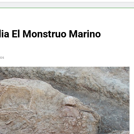
f y restaurador, Carl Ruiz, muere a los 44 años
nnedy entierra a otro miembro de la familia
ndia El Monstruo Marino
a Max Testo a Precios Especiales en México, Chile, Argentina, 
are Crema Precios – Descuentos Masivos en Línea
tos
RX en México – Descuentos Masivos en Mercado Libre
éxico te lleva a lugares paranormales con binoculares de visi
ia Artificial deepfake de Samsung fabrica un clip de movimien