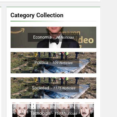
Category Collection
Colombia, Perú , Ecuador, Costa Rica y
Economía
74
Noticias
Política
109
Noticias
ón nocturna y reuniones de secuestrados
to desde una sola foto
Sociedad
1175
Noticias
Tecnología
1583
Noticias