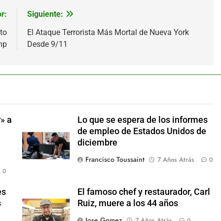
r:
Siguiente:
to
El Ataque Terrorista Más Mortal de Nueva York
mp
Desde 9/11
» a
Lo que se espera de los informes
de empleo de Estados Unidos de
diciembre
Francisco Toussaint
7 Años Atrás
0
0
es
El famoso chef y restaurador, Carl
s
Ruiz, muere a los 44 años
Jose Gomez
7 Años Atrás
0