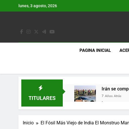
Saltar
lunes, 3 agosto, 2026
al
contenido
PAGINA INICIAL
ACE
Irán se comp
7 Años Atrás
TITULARES
Lo que se es
7 Años Atrás
Los últimos 
Inicio
El Fósil Más Viejo de India El Monstruo Mar
7 Años Atrás