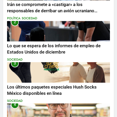
Irán se compromete a «castigar» a los
responsables de derribar un avión ucraniano
mientras se realizan arrestos
POLÍTICA
SOCIEDAD
2
Lo que se espera de los informes de empleo de
Estados Unidos de diciembre
SOCIEDAD
3
Los últimos paquetes especiales Hush Socks
México disponibles en línea
SOCIEDAD
4