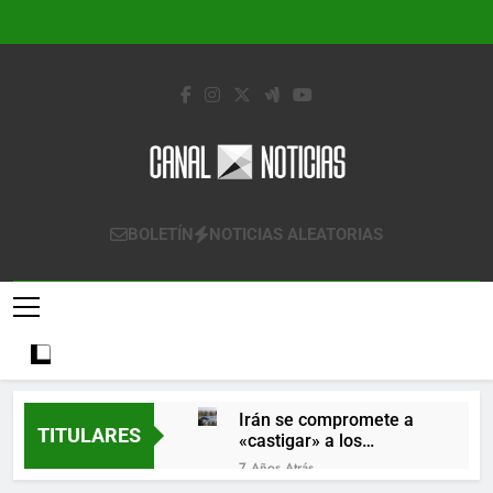
Saltar
al
contenido
Canal Noticias
Canal Noticias
BOLETÍN
NOTICIAS ALEATORIAS
Irán se compromete a
TITULARES
«castigar» a los
responsables de
7 Años Atrás
derribar un avión
Lo que se espera de los