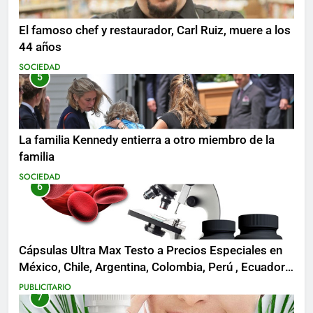
El famoso chef y restaurador, Carl Ruiz, muere a los
44 años
SOCIEDAD
5
La familia Kennedy entierra a otro miembro de la
familia
SOCIEDAD
6
Cápsulas Ultra Max Testo a Precios Especiales en
México, Chile, Argentina, Colombia, Perú , Ecuador,
Costa Rica y Más
PUBLICITARIO
7