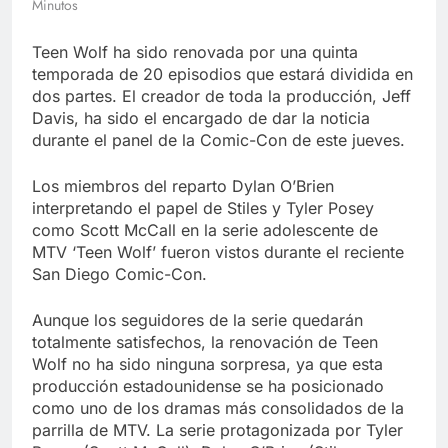
Minutos
Libre
Crucero en México te
lleva a lugares
Teen Wolf ha sido renovada por una quinta
paranormales con
7 Años Atrás
binoculares de visión
temporada de 20 episodios que estará dividida en
La Inteligencia Artificial
nocturna y reuniones de
dos partes. El creador de toda la producción, Jeff
deepfake de Samsung
secuestrados
Davis, ha sido el encargado de dar la noticia
fabrica un clip de
7 Años Atrás
movimiento desde una
durante el panel de la Comic-Con de este jueves.
sola foto
Los miembros del reparto Dylan O’Brien
interpretando el papel de Stiles y Tyler Posey
como Scott McCall en la serie adolescente de
MTV ‘Teen Wolf’ fueron vistos durante el reciente
San Diego Comic-Con.
Aunque los seguidores de la serie quedarán
totalmente satisfechos, la renovación de Teen
Wolf no ha sido ninguna sorpresa, ya que esta
producción estadounidense se ha posicionado
como uno de los dramas más consolidados de la
parrilla de MTV. La serie protagonizada por Tyler