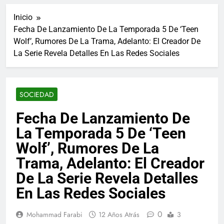
ucraniano mientras se
informes de empleo de
realizan arrestos
Inicio
Estados Unidos de
7 Años Atrás
diciembre
Fecha De Lanzamiento De La Temporada 5 De ‘Teen
Los últimos paquetes
Wolf’, Rumores De La Trama, Adelanto: El Creador De
especiales Hush Socks
México disponibles en
La Serie Revela Detalles En Las Redes Sociales
7 Años Atrás
línea
El famoso chef y
restaurador, Carl Ruiz,
muere a los 44 años
7 Años Atrás
SOCIEDAD
La familia Kennedy
entierra a otro
Fecha De Lanzamiento De
miembro de la familia
7 Años Atrás
La Temporada 5 De ‘Teen
Cápsulas Ultra Max
Testo a Precios
Wolf’, Rumores De La
Especiales en México,
7 Años Atrás
Trama, Adelanto: El Creador
Chile, Argentina,
Veona Skin Care
Colombia, Perú ,
De La Serie Revela Detalles
Crema Precios –
Ecuador, Costa Rica y
Descuentos Masivos
7 Años Atrás
Más
En Las Redes Sociales
en Línea
Pharma Flex RX en
México – Descuentos
0
Mohammad Farabi
12 Años Atrás
3
Masivos en Mercado
7 Años Atrás