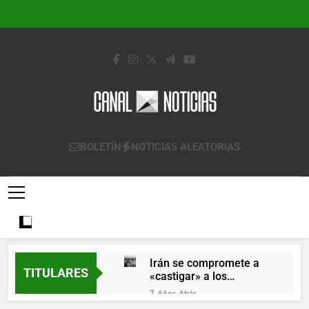
Saltar
al
contenido
Canal Noticias
Canal Noticias
BOLETÍN
NOTICIAS ALEATORIAS
Irán se compromete a
TITULARES
«castigar» a los
responsables de
7 Años Atrás
derribar un avión
Lo que se espera de los