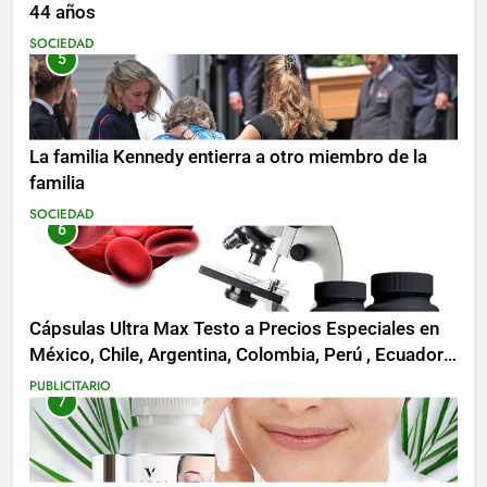
44 años
SOCIEDAD
5
La familia Kennedy entierra a otro miembro de la
familia
SOCIEDAD
6
Cápsulas Ultra Max Testo a Precios Especiales en
México, Chile, Argentina, Colombia, Perú , Ecuador,
Costa Rica y Más
PUBLICITARIO
7