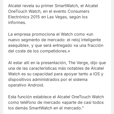
Libre
Crucero en México te
Alcatel revela su primer SmartWatch, el Alcatel
lleva a lugares
OneTouch Watch, en el evento Consumers
paranormales con
7 Años Atrás
Electrónics 2015 en Las Vegas, según los
binoculares de visión
La Inteligencia Artificial
informes.
nocturna y reuniones de
deepfake de Samsung
secuestrados
fabrica un clip de
7 Años Atrás
La empresa promociona el Watch como «un
movimiento desde una
nuevo segmento de mercado: el reloj inteligente
sola foto
asequible», y que será entregado «a una fracción
del coste de los competidores.»
Al estar allí en la presentación, The Verge, dijo que
una de las características más notables de Alcatel
Watch es su capacidad para apoyar tanto a iOS y
dispositivos administrados por el sistema
operativo Android.
Esta función establece el Alcatel OneTouch Watch
como teléfono de mercado «aparte de casi todos
los demás SmartWatch en el mercado.”