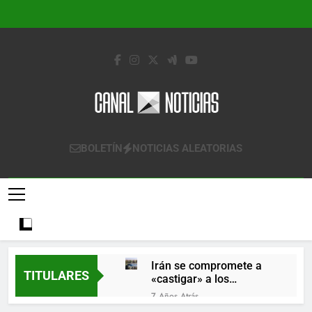
Saltar
al
contenido
Canal Noticias
Canal Noticias
BOLETÍN
NOTICIAS ALEATORIAS
Irán se compromete a
TITULARES
«castigar» a los
responsables de
7 Años Atrás
derribar un avión
Lo que se espera de los