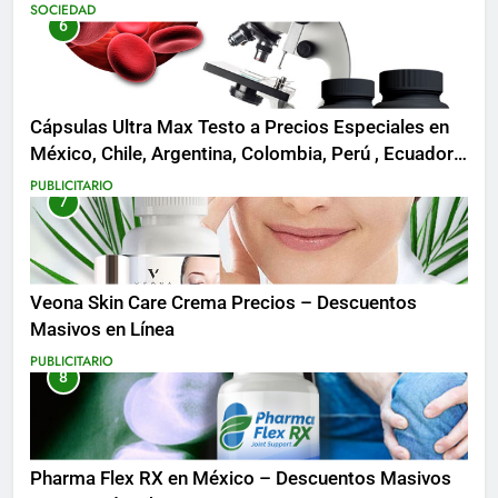
SOCIEDAD
6
Cápsulas Ultra Max Testo a Precios Especiales en
México, Chile, Argentina, Colombia, Perú , Ecuador,
Costa Rica y Más
PUBLICITARIO
7
Veona Skin Care Crema Precios – Descuentos
Masivos en Línea
PUBLICITARIO
8
Pharma Flex RX en México – Descuentos Masivos