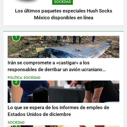
SOCIEDAD
Los últimos paquetes especiales Hush Socks
México disponibles en línea
1
Irán se compromete a «castigar» a los
responsables de derribar un avión ucraniano
mientras se realizan arrestos
POLÍTICA
SOCIEDAD
2
Lo que se espera de los informes de empleo de
Estados Unidos de diciembre
SOCIEDAD
3