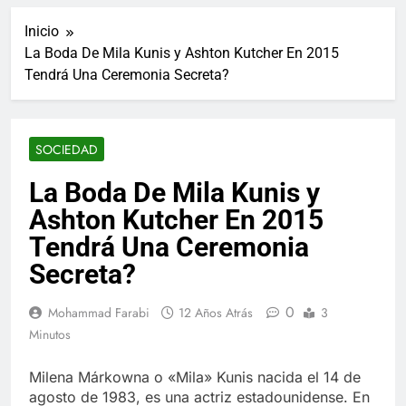
ucraniano mientras se
informes de empleo de
realizan arrestos
Inicio
Estados Unidos de
7 Años Atrás
diciembre
La Boda De Mila Kunis y Ashton Kutcher En 2015
Los últimos paquetes
Tendrá Una Ceremonia Secreta?
especiales Hush Socks
México disponibles en
7 Años Atrás
línea
El famoso chef y
restaurador, Carl Ruiz,
SOCIEDAD
muere a los 44 años
7 Años Atrás
La familia Kennedy
La Boda De Mila Kunis y
entierra a otro
Ashton Kutcher En 2015
miembro de la familia
7 Años Atrás
Cápsulas Ultra Max
Tendrá Una Ceremonia
Testo a Precios
Secreta?
Especiales en México,
7 Años Atrás
Chile, Argentina,
Veona Skin Care
Colombia, Perú ,
0
Mohammad Farabi
12 Años Atrás
3
Crema Precios –
Ecuador, Costa Rica y
Descuentos Masivos
Minutos
7 Años Atrás
Más
en Línea
Pharma Flex RX en
México – Descuentos
Milena Márkowna o «Mila» Kunis nacida el 14 de
Masivos en Mercado
agosto de 1983, es una actriz estadounidense. En
7 Años Atrás