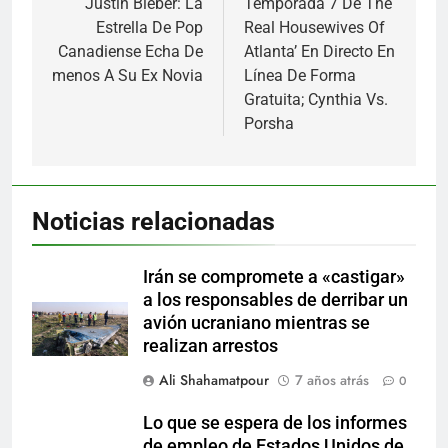
Justin Bieber: La
Temporada 7 De The
entradas
Estrella De Pop
Real Housewives Of
Canadiense Echa De
Atlanta’ En Directo En
menos A Su Ex Novia
Línea De Forma
Gratuita; Cynthia Vs.
Porsha
Noticias relacionadas
Irán se compromete a «castigar»
a los responsables de derribar un
avión ucraniano mientras se
realizan arrestos
Ali Shahamatpour
7 años atrás
0
Lo que se espera de los informes
de empleo de Estados Unidos de