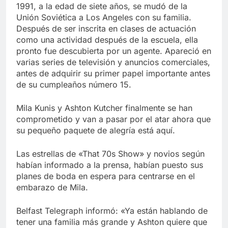
Libre
1991, a la edad de siete años, se mudó de la
Crucero en México te
lleva a lugares
Unión Soviética a Los Angeles con su familia.
paranormales con
Después de ser inscrita en clases de actuación
7 Años Atrás
binoculares de visión
como una actividad después de la escuela, ella
La Inteligencia Artificial
nocturna y reuniones de
deepfake de Samsung
pronto fue descubierta por un agente. Apareció en
secuestrados
fabrica un clip de
varias series de televisión y anuncios comerciales,
7 Años Atrás
movimiento desde una
antes de adquirir su primer papel importante antes
sola foto
de su cumpleaños número 15.
Mila Kunis y Ashton Kutcher finalmente se han
comprometido y van a pasar por el atar ahora que
su pequeño paquete de alegría está aquí.
Las estrellas de «That 70s Show» y novios según
habían informado a la prensa, habían puesto sus
planes de boda en espera para centrarse en el
embarazo de Mila.
Belfast Telegraph informó: «Ya están hablando de
tener una familia más grande y Ashton quiere que