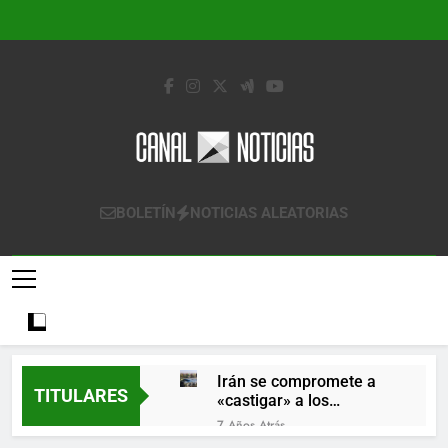
Saltar
al
contenido
Canal Noticias
Canal Noticias
BOLETÍN
NOTICIAS ALEATORIAS
Irán se compromete a
TITULARES
«castigar» a los
responsables de
7 Años Atrás
derribar un avión
Lo que se espera de los