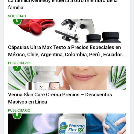
La familia Kennedy entierra a otro miembro de la
familia
SOCIEDAD
6
Cápsulas Ultra Max Testo a Precios Especiales en
México, Chile, Argentina, Colombia, Perú , Ecuador,
Costa Rica y Más
PUBLICITARIO
7
Veona Skin Care Crema Precios – Descuentos
Masivos en Línea
PUBLICITARIO
8