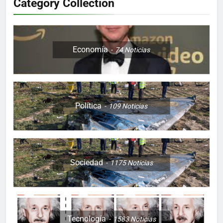
Category Collection
Economía
74
Noticias
Política
109
Noticias
Sociedad
1175
Noticias
Tecnología
1583
Noticias