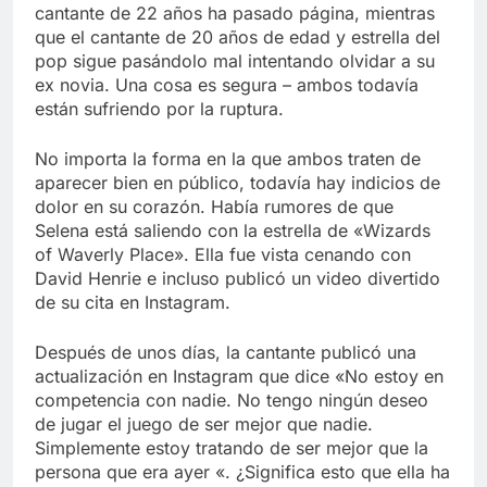
Libre
cantante de 22 años ha pasado página, mientras
Crucero en México te
lleva a lugares
que el cantante de 20 años de edad y estrella del
paranormales con
pop sigue pasándolo mal intentando olvidar a su
7 Años Atrás
binoculares de visión
ex novia. Una cosa es segura – ambos todavía
La Inteligencia Artificial
nocturna y reuniones de
deepfake de Samsung
están sufriendo por la ruptura.
secuestrados
fabrica un clip de
7 Años Atrás
movimiento desde una
No importa la forma en la que ambos traten de
sola foto
aparecer bien en público, todavía hay indicios de
dolor en su corazón. Había rumores de que
Selena está saliendo con la estrella de «Wizards
of Waverly Place». Ella fue vista cenando con
David Henrie e incluso publicó un video divertido
de su cita en Instagram.
Después de unos días, la cantante publicó una
actualización en Instagram que dice «No estoy en
competencia con nadie. No tengo ningún deseo
de jugar el juego de ser mejor que nadie.
Simplemente estoy tratando de ser mejor que la
persona que era ayer «. ¿Significa esto que ella ha