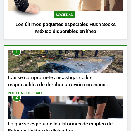
SOCIEDAD
Los últimos paquetes especiales Hush Socks
México disponibles en línea
1
Irán se compromete a «castigar» a los
responsables de derribar un avión ucraniano
mientras se realizan arrestos
POLÍTICA
SOCIEDAD
2
Lo que se espera de los informes de empleo de
Estados Unidos de diciembre