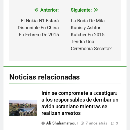
Anterior:
Siguiente:
Navegación
de
El Nokia N1 Estará
La Boda De Mila
Disponible En China
Kunis y Ashton
entradas
En Febrero De 2015
Kutcher En 2015
Tendrá Una
Ceremonia Secreta?
Noticias relacionadas
Irán se compromete a «castigar»
a los responsables de derribar un
avión ucraniano mientras se
realizan arrestos
Ali Shahamatpour
7 años atrás
0