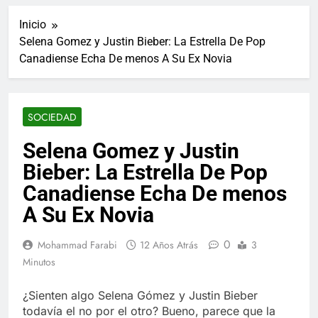
ucraniano mientras se
informes de empleo de
realizan arrestos
Inicio
Estados Unidos de
7 Años Atrás
diciembre
Selena Gomez y Justin Bieber: La Estrella De Pop
Los últimos paquetes
Canadiense Echa De menos A Su Ex Novia
especiales Hush Socks
México disponibles en
7 Años Atrás
línea
El famoso chef y
restaurador, Carl Ruiz,
SOCIEDAD
muere a los 44 años
7 Años Atrás
La familia Kennedy
Selena Gomez y Justin
entierra a otro
Bieber: La Estrella De Pop
miembro de la familia
7 Años Atrás
Cápsulas Ultra Max
Canadiense Echa De menos
Testo a Precios
A Su Ex Novia
Especiales en México,
7 Años Atrás
Chile, Argentina,
Veona Skin Care
Colombia, Perú ,
0
Mohammad Farabi
12 Años Atrás
3
Crema Precios –
Ecuador, Costa Rica y
Descuentos Masivos
Minutos
7 Años Atrás
Más
en Línea
Pharma Flex RX en
México – Descuentos
¿Sienten algo Selena Gómez y Justin Bieber
Masivos en Mercado
todavía el no por el otro? Bueno, parece que la
7 Años Atrás