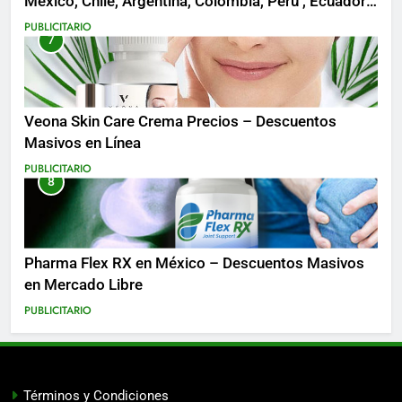
México, Chile, Argentina, Colombia, Perú , Ecuador,
Costa Rica y Más
PUBLICITARIO
7
Veona Skin Care Crema Precios – Descuentos
Masivos en Línea
PUBLICITARIO
8
Pharma Flex RX en México – Descuentos Masivos
en Mercado Libre
PUBLICITARIO
Términos y Condiciones