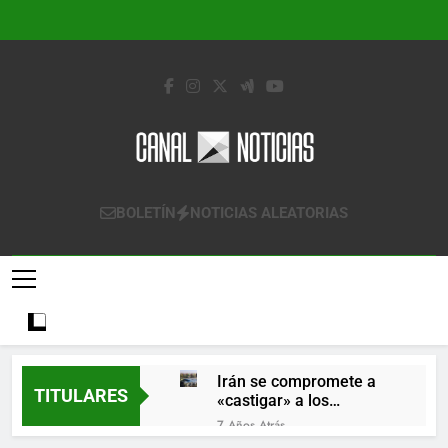
Saltar
al
contenido
Canal Noticias
Canal Noticias
BOLETÍN
NOTICIAS ALEATORIAS
Irán se compromete a
TITULARES
«castigar» a los
responsables de
7 Años Atrás
derribar un avión
Lo que se espera de los