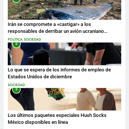
Irán se compromete a «castigar» a los
responsables de derribar un avión ucraniano
mientras se realizan arrestos
POLÍTICA
SOCIEDAD
2
Lo que se espera de los informes de empleo de
Estados Unidos de diciembre
SOCIEDAD
3
Los últimos paquetes especiales Hush Socks
México disponibles en línea