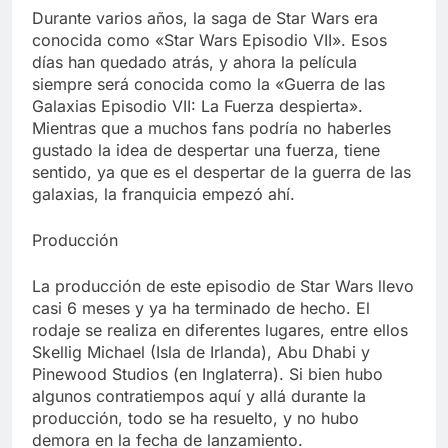
Libre
Crucero en México te
Durante varios años, la saga de Star Wars era
lleva a lugares
conocida como «Star Wars Episodio VII». Esos
paranormales con
7 Años Atrás
días han quedado atrás, y ahora la película
binoculares de visión
La Inteligencia Artificial
siempre será conocida como la «Guerra de las
nocturna y reuniones de
deepfake de Samsung
Galaxias Episodio VII: La Fuerza despierta».
secuestrados
fabrica un clip de
7 Años Atrás
Mientras que a muchos fans podría no haberles
movimiento desde una
gustado la idea de despertar una fuerza, tiene
sola foto
sentido, ya que es el despertar de la guerra de las
galaxias, la franquicia empezó ahí.
Producción
La producción de este episodio de Star Wars llevo
casi 6 meses y ya ha terminado de hecho. El
rodaje se realiza en diferentes lugares, entre ellos
Skellig Michael (Isla de Irlanda), Abu Dhabi y
Pinewood Studios (en Inglaterra). Si bien hubo
algunos contratiempos aquí y allá durante la
producción, todo se ha resuelto, y no hubo
demora en la fecha de lanzamiento.