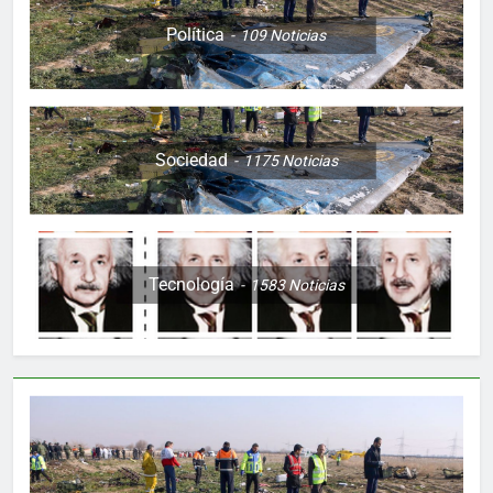
Política
109
Noticias
Sociedad
1175
Noticias
Tecnología
1583
Noticias