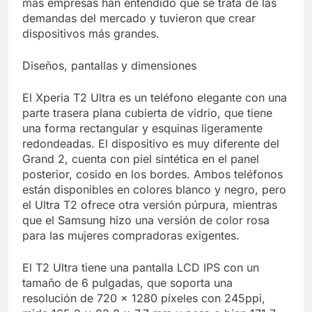
más empresas han entendido que se trata de las
Libre
Crucero en México te
demandas del mercado y tuvieron que crear
lleva a lugares
dispositivos más grandes.
paranormales con
7 Años Atrás
binoculares de visión
La Inteligencia Artificial
nocturna y reuniones de
Diseños, pantallas y dimensiones
deepfake de Samsung
secuestrados
fabrica un clip de
7 Años Atrás
movimiento desde una
El Xperia T2 Ultra es un teléfono elegante con una
sola foto
parte trasera plana cubierta de vidrio, que tiene
una forma rectangular y esquinas ligeramente
redondeadas. El dispositivo es muy diferente del
Grand 2, cuenta con piel sintética en el panel
posterior, cosido en los bordes. Ambos teléfonos
están disponibles en colores blanco y negro, pero
el Ultra T2 ofrece otra versión púrpura, mientras
que el Samsung hizo una versión de color rosa
para las mujeres compradoras exigentes.
El T2 Ultra tiene una pantalla LCD IPS con un
tamaño de 6 pulgadas, que soporta una
resolución de 720 × 1280 píxeles con 245ppi,