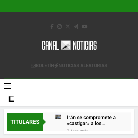
Saltar
al
contenido
Canal Noticias
Canal Noticias
BOLETÍN
NOTICIAS ALEATORIAS
Irán se compromete a
TITULARES
«castigar» a los
responsables de
7 Años Atrás
derribar un avión
Lo que se espera de los