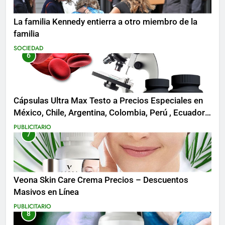
La familia Kennedy entierra a otro miembro de la
familia
SOCIEDAD
6
Cápsulas Ultra Max Testo a Precios Especiales en
México, Chile, Argentina, Colombia, Perú , Ecuador,
Costa Rica y Más
PUBLICITARIO
7
Veona Skin Care Crema Precios – Descuentos
Masivos en Línea
PUBLICITARIO
8