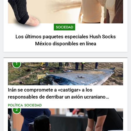
SOCIEDAD
Los últimos paquetes especiales Hush Socks
México disponibles en línea
1
Irán se compromete a «castigar» a los
responsables de derribar un avión ucraniano
mientras se realizan arrestos
POLÍTICA
SOCIEDAD
2