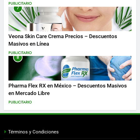
Costa Rica y Más
PUBLICITARIO
7
Veona Skin Care Crema Precios – Descuentos
Masivos en Línea
PUBLICITARIO
8
Pharma Flex RX en México – Descuentos Masivos
en Mercado Libre
PUBLICITARIO
Términos y Condiciones