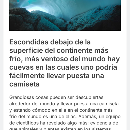
Libre
Crucero en México te
lleva a lugares
paranormales con
7 Años Atrás
binoculares de visión
La Inteligencia Artificial
nocturna y reuniones de
deepfake de Samsung
secuestrados
fabrica un clip de
7 Años Atrás
movimiento desde una
Escondidas debajo de la
sola foto
superficie del continente más
frío, más ventoso del mundo hay
cuevas en las cuales uno podría
fácilmente llevar puesta una
camiseta
Grandiosas cosas pueden ser descubiertas
alrededor del mundo y llevar puesta una camiseta
y estando cómodo en ella en el continente más
frío del mundo es una de ellas. Además, un equipo
de científicos ha revelado algo más: evidencia de
que animales y plantas existen en los sistemas