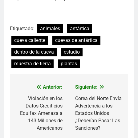
Etiquetado:
animales
antártica
cueva caliente
cuevas de antártica
dentro de la cueva
estudio
muestra de tierra
plantas
Anterior:
Siguiente:
Navegación
de
Violación en los
Corea del Norte Envía
Datos Crediticios
Advertencia a los
entradas
Equifax Amenaza a
Estados Unidos
143 Millones de
¿Deberían Pasar Las
Americanos
Sanciones?