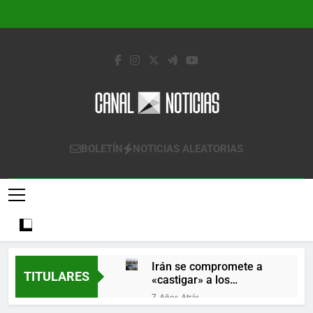
Saltar
al
contenido
Canal Noticias
Canal Noticias
BOLETÍN
NOTICIAS ALEATORIAS
Irán se compromete a
TITULARES
«castigar» a los
responsables de
7 Años Atrás
derribar un avión
Lo que se espera de los