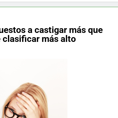
f y restaurador, Carl Ruiz, muere a los 44 años
nnedy entierra a otro miembro de la familia
uestos a castigar más que
a Max Testo a Precios Especiales en México, Chile, Argentina, 
 clasificar más alto
are Crema Precios – Descuentos Masivos en Línea
RX en México – Descuentos Masivos en Mercado Libre
éxico te lleva a lugares paranormales con binoculares de visi
ia Artificial deepfake de Samsung fabrica un clip de movimien