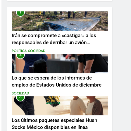
1
Irán se compromete a «castigar» a los
responsables de derribar un avión
ucraniano mientras se realizan arrestos
POLÍTICA
SOCIEDAD
2
Lo que se espera de los informes de
empleo de Estados Unidos de diciembre
SOCIEDAD
3
Los últimos paquetes especiales Hush
Socks México disponibles en línea