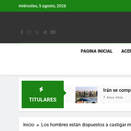
Saltar
miércoles, 5 agosto, 2026
al
contenido
PAGINA INICIAL
ACE
Irán se comp
7 Años Atrás
TITULARES
Lo que se es
7 Años Atrás
Los últimos 
Inicio
Los hombres están dispuestos a castigar más
7 Años Atrás