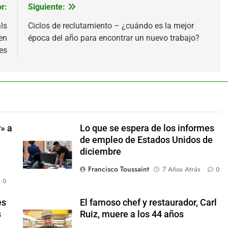
r:
Siguiente:
ls
Ciclos de reclutamiento – ¿cuándo es la mejor
en
época del año para encontrar un nuevo trabajo?
es
» a
Lo que se espera de los informes
de empleo de Estados Unidos de
diciembre
Francisco Toussaint
7 Años Atrás
0
0
es
El famoso chef y restaurador, Carl
s
Ruiz, muere a los 44 años