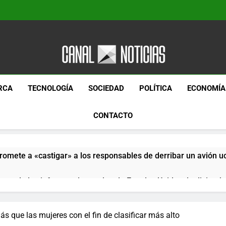
Canal Noticias
Canal Noticias
RCA
TECNOLOGÍA
SOCIEDAD
POLÍTICA
ECONOMÍA
CONTACTO
romete a «castigar» a los responsables de derribar un avión u
pera de los informes de empleo de Estados Unidos de diciemb
paquetes especiales Hush Socks México disponibles en línea
 que las mujeres con el fin de clasificar más alto