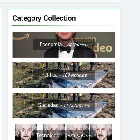
Category Collection
Colombia, Perú , Ecuador, Costa Rica y
Economía
74
Noticias
Política
109
Noticias
ón nocturna y reuniones de secuestrados
to desde una sola foto
Sociedad
1175
Noticias
Tecnología
1583
Noticias