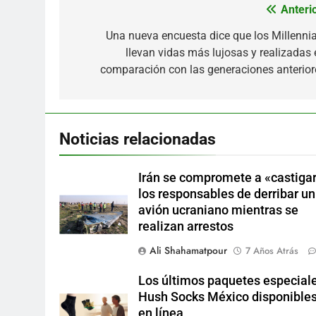
Anterio
Navegación
de
Una nueva encuesta dice que los Millennia
llevan vidas más lujosas y realizadas 
entradas
comparación con las generaciones anterior
Noticias relacionadas
Irán se compromete a «castigar
los responsables de derribar un
avión ucraniano mientras se
realizan arrestos
Ali Shahamatpour
7 Años Atrás
Los últimos paquetes especial
Hush Socks México disponible
en línea