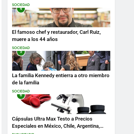
SOCIEDAD
4
El famoso chef y restaurador, Carl Ruiz,
muere a los 44 años
SOCIEDAD
5
La familia Kennedy entierra a otro miembro
de la familia
SOCIEDAD
6
Cápsulas Ultra Max Testo a Precios
Especiales en México, Chile, Argentina,
Colombia, Perú , Ecuador, Costa Rica y