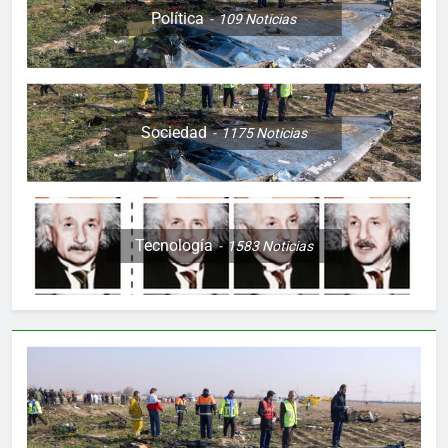
Política
109
Noticias
Sociedad
1175
Noticias
Tecnología
1583
Noticias