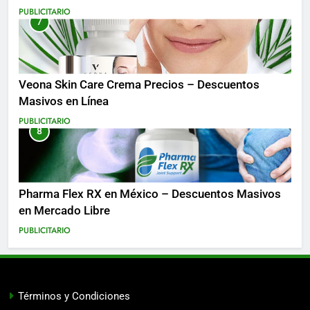
Costa Rica y Más
PUBLICITARIO
7
Veona Skin Care Crema Precios – Descuentos
Masivos en Línea
PUBLICITARIO
8
Pharma Flex RX en México – Descuentos Masivos
en Mercado Libre
PUBLICITARIO
Términos y Condiciones