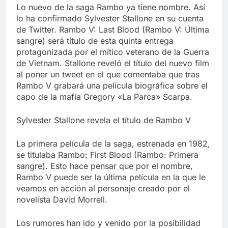
Libre
Lo nuevo de la saga Rambo ya tiene nombre. Así
Crucero en México te
lleva a lugares
lo ha confirmado Sylvester Stallone en su cuenta
paranormales con
de Twitter. Rambo V: Last Blood (Rambo V: Última
7 Años Atrás
binoculares de visión
sangre) será título de esta quinta entrega
La Inteligencia Artificial
nocturna y reuniones de
deepfake de Samsung
protagonizada por el mítico veterano de la Guerra
secuestrados
fabrica un clip de
de Vietnam. Stallone reveló el título del nuevo film
7 Años Atrás
movimiento desde una
al poner un tweet en el que comentaba que tras
sola foto
Rambo V grabará una película biográfica sobre el
capo de la mafia Gregory «La Parca» Scarpa.
Sylvester Stallone revela el título de Rambo V
La primera película de la saga, estrenada en 1982,
se titulaba Rambo: First Blood (Rambo: Primera
sangre). Esto hace pensar que por el nombre,
Rambo V puede ser la última película en la que le
veamos en acción al personaje creado por el
novelista David Morrell.
Los rumores han ido y venido por la posibilidad