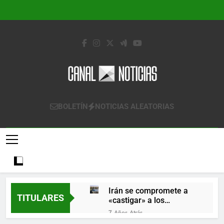
Saltar
al
contenido
Canal Noticias
Canal Noticias
BOLETÍN
NOTICIAS ALEATORIAS
Irán se compromete a
TITULARES
«castigar» a los
responsables de
7 Años Atrás
derribar un avión
Lo que se espera de los