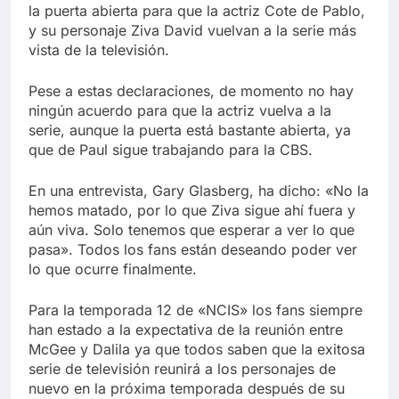
Libre
la puerta abierta para que la actriz Cote de Pablo,
Crucero en México te
lleva a lugares
y su personaje Ziva David vuelvan a la serie más
paranormales con
vista de la televisión.
7 Años Atrás
binoculares de visión
La Inteligencia Artificial
nocturna y reuniones de
deepfake de Samsung
Pese a estas declaraciones, de momento no hay
secuestrados
fabrica un clip de
ningún acuerdo para que la actriz vuelva a la
7 Años Atrás
movimiento desde una
serie, aunque la puerta está bastante abierta, ya
sola foto
que de Paul sigue trabajando para la CBS.
En una entrevista, Gary Glasberg, ha dicho: «No la
hemos matado, por lo que Ziva sigue ahí fuera y
aún viva. Solo tenemos que esperar a ver lo que
pasa». Todos los fans están deseando poder ver
lo que ocurre finalmente.
Para la temporada 12 de «NCIS» los fans siempre
han estado a la expectativa de la reunión entre
McGee y Dalila ya que todos saben que la exitosa
serie de televisión reunirá a los personajes de
nuevo en la próxima temporada después de su