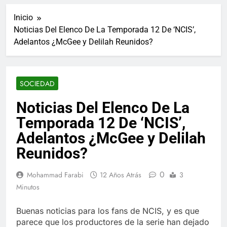
ucraniano mientras se
informes de empleo de
realizan arrestos
Inicio
Estados Unidos de
7 Años Atrás
diciembre
Noticias Del Elenco De La Temporada 12 De ‘NCIS’,
Los últimos paquetes
Adelantos ¿McGee y Delilah Reunidos?
especiales Hush Socks
México disponibles en
7 Años Atrás
línea
El famoso chef y
restaurador, Carl Ruiz,
SOCIEDAD
muere a los 44 años
7 Años Atrás
La familia Kennedy
Noticias Del Elenco De La
entierra a otro
Temporada 12 De ‘NCIS’,
miembro de la familia
7 Años Atrás
Cápsulas Ultra Max
Adelantos ¿McGee y Delilah
Testo a Precios
Reunidos?
Especiales en México,
7 Años Atrás
Chile, Argentina,
Veona Skin Care
Colombia, Perú ,
0
Mohammad Farabi
12 Años Atrás
3
Crema Precios –
Ecuador, Costa Rica y
Descuentos Masivos
Minutos
7 Años Atrás
Más
en Línea
Pharma Flex RX en
México – Descuentos
Buenas noticias para los fans de NCIS, y es que
Masivos en Mercado
parece que los productores de la serie han dejado
7 Años Atrás