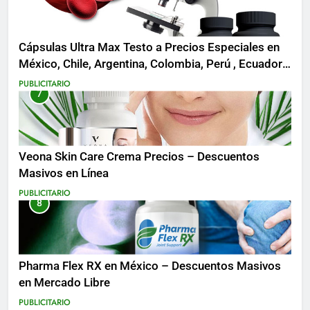
Cápsulas Ultra Max Testo a Precios Especiales en
México, Chile, Argentina, Colombia, Perú , Ecuador,
Costa Rica y Más
PUBLICITARIO
7
Veona Skin Care Crema Precios – Descuentos
Masivos en Línea
PUBLICITARIO
8
Pharma Flex RX en México – Descuentos Masivos
en Mercado Libre
PUBLICITARIO