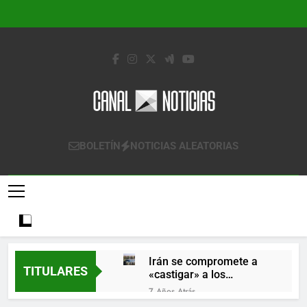
Saltar
al
contenido
Canal Noticias
Canal Noticias
BOLETÍN
NOTICIAS ALEATORIAS
Irán se compromete a
TITULARES
«castigar» a los
responsables de
7 Años Atrás
derribar un avión
Lo que se espera de los