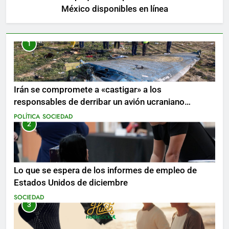
México disponibles en línea
1
Irán se compromete a «castigar» a los
responsables de derribar un avión ucraniano
mientras se realizan arrestos
POLÍTICA
SOCIEDAD
2
Lo que se espera de los informes de empleo de
Estados Unidos de diciembre
SOCIEDAD
3