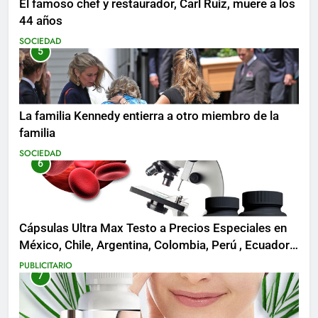
El famoso chef y restaurador, Carl Ruiz, muere a los
44 años
SOCIEDAD
5
La familia Kennedy entierra a otro miembro de la
familia
SOCIEDAD
6
Cápsulas Ultra Max Testo a Precios Especiales en
México, Chile, Argentina, Colombia, Perú , Ecuador,
Costa Rica y Más
PUBLICITARIO
7