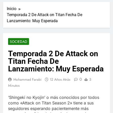
ucraniano mientras se
informes de empleo de
realizan arrestos
Inicio
Estados Unidos de
7 Años Atrás
diciembre
Temporada 2 De Attack on Titan Fecha De
Los últimos paquetes
Lanzamiento: Muy Esperada
especiales Hush Socks
México disponibles en
7 Años Atrás
línea
El famoso chef y
restaurador, Carl Ruiz,
SOCIEDAD
muere a los 44 años
7 Años Atrás
La familia Kennedy
Temporada 2 De Attack on
entierra a otro
Titan Fecha De
miembro de la familia
7 Años Atrás
Cápsulas Ultra Max
Lanzamiento: Muy Esperada
Testo a Precios
Especiales en México,
7 Años Atrás
0
Mohammad Farabi
12 Años Atrás
3
Chile, Argentina,
Veona Skin Care
Minutos
Colombia, Perú ,
Crema Precios –
Ecuador, Costa Rica y
Descuentos Masivos
7 Años Atrás
Más
‘Shingeki no Kyojin’ o más conocidos por todos
en Línea
Pharma Flex RX en
como «Attack on Titan Season 2» tiene a sus
México – Descuentos
seguidores esperando pacientemente más
Masivos en Mercado
7 Años Atrás