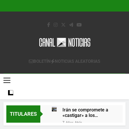
Saltar
al
contenido
Canal Noticias
Canal Noticias
BOLETÍN
NOTICIAS ALEATORIAS
Irán se compromete a
TITULARES
«castigar» a los
responsables de
7 Años Atrás
derribar un avión
Lo que se espera de los