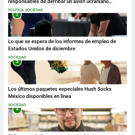
responsables de derribar un avión ucraniano
mientras se realizan arrestos
POLÍTICA
SOCIEDAD
2
Lo que se espera de los informes de empleo de
Estados Unidos de diciembre
SOCIEDAD
3
Los últimos paquetes especiales Hush Socks
México disponibles en línea
SOCIEDAD
4