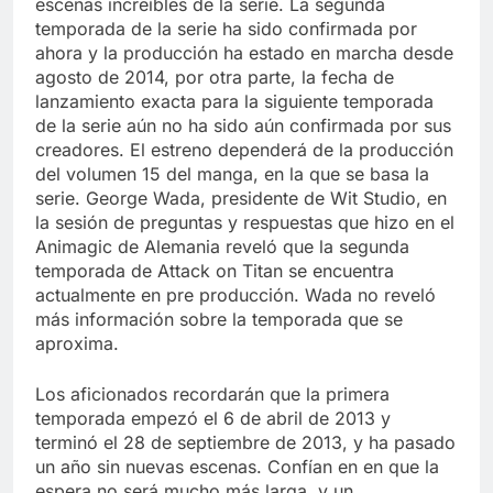
escenas increíbles de la serie. La segunda
Libre
Crucero en México te
temporada de la serie ha sido confirmada por
lleva a lugares
ahora y la producción ha estado en marcha desde
paranormales con
7 Años Atrás
agosto de 2014, por otra parte, la fecha de
binoculares de visión
La Inteligencia Artificial
nocturna y reuniones de
lanzamiento exacta para la siguiente temporada
deepfake de Samsung
secuestrados
de la serie aún no ha sido aún confirmada por sus
fabrica un clip de
7 Años Atrás
creadores. El estreno dependerá de la producción
movimiento desde una
sola foto
del volumen 15 del manga, en la que se basa la
serie. George Wada, presidente de Wit Studio, en
la sesión de preguntas y respuestas que hizo en el
Animagic de Alemania reveló que la segunda
temporada de Attack on Titan se encuentra
actualmente en pre producción. Wada no reveló
más información sobre la temporada que se
aproxima.
Los aficionados recordarán que la primera
temporada empezó el 6 de abril de 2013 y
terminó el 28 de septiembre de 2013, y ha pasado
un año sin nuevas escenas. Confían en en que la
espera no será mucho más larga, y un