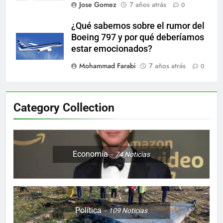
Jose Gomez
7 años atrás
0
¿Qué sabemos sobre el rumor del
Boeing 797 y por qué deberíamos
estar emocionados?
Mohammad Farabi
7 años atrás
0
Category Collection
Economía
74
Noticias
Política
109
Noticias