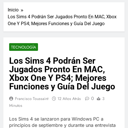
ucraniano mientras se
informes de empleo de
realizan arrestos
Inicio
Estados Unidos de
7 Años Atrás
diciembre
Los Sims 4 Podrán Ser Jugados Pronto En MAC, Xbox
Los últimos paquetes
One Y PS4; Mejores Funciones y Guía Del Juego
especiales Hush Socks
México disponibles en
7 Años Atrás
línea
El famoso chef y
restaurador, Carl Ruiz,
TECNOLOGÍA
muere a los 44 años
7 Años Atrás
La familia Kennedy
Los Sims 4 Podrán Ser
entierra a otro
Jugados Pronto En MAC,
miembro de la familia
7 Años Atrás
Cápsulas Ultra Max
Xbox One Y PS4; Mejores
Testo a Precios
Funciones y Guía Del Juego
Especiales en México,
7 Años Atrás
Chile, Argentina,
Veona Skin Care
Colombia, Perú ,
0
Francisco Toussaint
12 Años Atrás
3
Crema Precios –
Ecuador, Costa Rica y
Descuentos Masivos
Minutos
7 Años Atrás
Más
en Línea
Pharma Flex RX en
México – Descuentos
Los Sims 4 se lanzaron para Windows PC a
Masivos en Mercado
principios de septiembre y durante una entrevista
7 Años Atrás