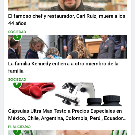
El famoso chef y restaurador, Carl Ruiz, muere a los
44 años
SOCIEDAD
5
La familia Kennedy entierra a otro miembro de la
familia
SOCIEDAD
6
Cápsulas Ultra Max Testo a Precios Especiales en
México, Chile, Argentina, Colombia, Perú , Ecuador,
Costa Rica y Más
PUBLICITARIO
7