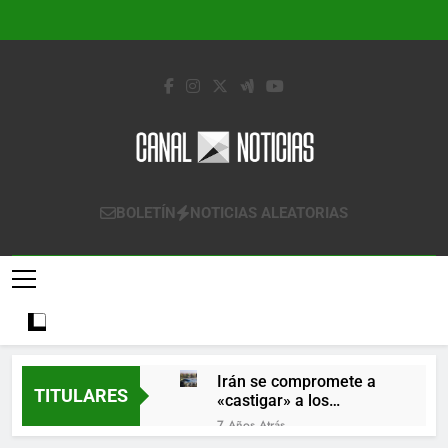
Saltar
al
contenido
Canal Noticias
Canal Noticias
BOLETÍN
NOTICIAS ALEATORIAS
Irán se compromete a
TITULARES
«castigar» a los
responsables de
7 Años Atrás
derribar un avión
Lo que se espera de los