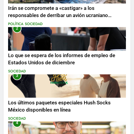
Irán se compromete a «castigar» a los
responsables de derribar un avión ucraniano
mientras se realizan arrestos
POLÍTICA
SOCIEDAD
2
Lo que se espera de los informes de empleo de
Estados Unidos de diciembre
SOCIEDAD
3
Los últimos paquetes especiales Hush Socks
México disponibles en línea
SOCIEDAD
4