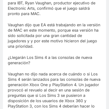
Libre
para IBT, Ryan Vaughan, productor ejecutivo de
Crucero en México te
lleva a lugares
Electronic Arts, confirmó que el juego saldrá
paranormales con
pronto para MAC.
7 Años Atrás
binoculares de visión
La Inteligencia Artificial
nocturna y reuniones de
deepfake de Samsung
Vaughan dijo que EA está trabajando en la versión
secuestrados
fabrica un clip de
de MAC en este momento, porque esa versión ha
7 Años Atrás
movimiento desde una
sido solicitada por una gran cantidad de
sola foto
jugadores y y por este motivo hicieron del juego
una prioridad.
¿Llegarán Los Sims 4 a las consolas de nueva
generación?
Vaughan no dijo nada acerca de cuándo o si Los
Sims 4 serán lanzados para las consolas de nueva
generación Xbox One y PlayStation 4. Un jugador
provocó el revuelo al decir en una sesión de
preguntas que si Los Sims 3 se pusieron a
disposición de los usuarios de Xbox 360 y
PlayStation 3, con los Sims 4 deberían hacer lo