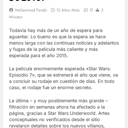
Libre
Crucero en México te
lleva a lugares
0
Mohammad Farabi
12 Años Atrás
3
paranormales con
7 Años Atrás
Minutos
binoculares de visión
La Inteligencia Artificial
nocturna y reuniones de
deepfake de Samsung
Todavía hay más de un año de espera para
secuestrados
fabrica un clip de
7 Años Atrás
aguantar. Lo bueno es que la espera se hace
movimiento desde una
menos larga con las continuas noticias y adelantos
sola foto
y fugas de la película más caliente y más
esperada para el año 2015.
La película enormemente esperada «Star Wars:
Episodio 7», que se estrenará el año que viene, va
a concluir su rodaje en cuestión de días. En todo
caso, el rodaje fue un enorme secreto.
La última – y muy posiblemente más grande –
filtración en semanas ahora ha afectado a la
página, gracias a Star Wars Underworld. Artes
conceptuales no verificados desde el sitio
revelaron detalles sobre los nuevos villanos,