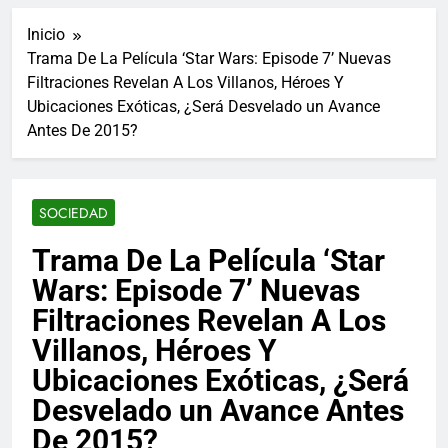
ucraniano mientras se
informes de empleo de
realizan arrestos
Inicio
Estados Unidos de
7 Años Atrás
diciembre
Trama De La Película ‘Star Wars: Episode 7’ Nuevas
Los últimos paquetes
Filtraciones Revelan A Los Villanos, Héroes Y
especiales Hush Socks
México disponibles en
Ubicaciones Exóticas, ¿Será Desvelado un Avance
7 Años Atrás
línea
Antes De 2015?
El famoso chef y
restaurador, Carl Ruiz,
muere a los 44 años
7 Años Atrás
La familia Kennedy
SOCIEDAD
entierra a otro
miembro de la familia
7 Años Atrás
Trama De La Película ‘Star
Cápsulas Ultra Max
Wars: Episode 7’ Nuevas
Testo a Precios
Especiales en México,
7 Años Atrás
Filtraciones Revelan A Los
Chile, Argentina,
Veona Skin Care
Colombia, Perú ,
Villanos, Héroes Y
Crema Precios –
Ecuador, Costa Rica y
Descuentos Masivos
Ubicaciones Exóticas, ¿Será
7 Años Atrás
Más
en Línea
Pharma Flex RX en
Desvelado un Avance Antes
México – Descuentos
De 2015?
Masivos en Mercado
7 Años Atrás