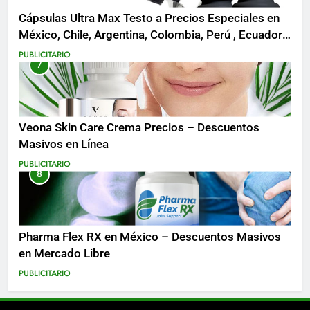
Cápsulas Ultra Max Testo a Precios Especiales en
México, Chile, Argentina, Colombia, Perú , Ecuador,
Costa Rica y Más
PUBLICITARIO
7
Veona Skin Care Crema Precios – Descuentos
Masivos en Línea
PUBLICITARIO
8
Pharma Flex RX en México – Descuentos Masivos
en Mercado Libre
PUBLICITARIO