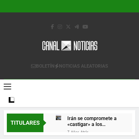
Saltar
al
contenido
Canal Noticias
Canal Noticias
BOLETÍN
NOTICIAS ALEATORIAS
Irán se compromete a
TITULARES
«castigar» a los
responsables de
7 Años Atrás
derribar un avión
Lo que se espera de los