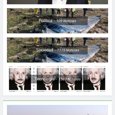
Política
109
Noticias
Sociedad
1175
Noticias
Tecnología
1583
Noticias