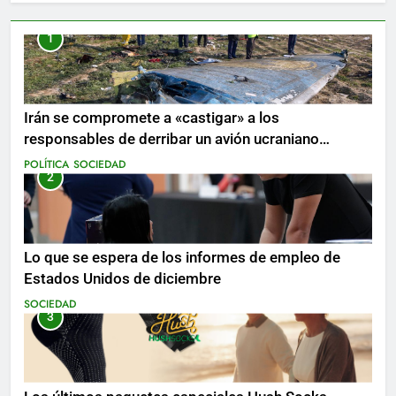
1
Irán se compromete a «castigar» a los
responsables de derribar un avión ucraniano
mientras se realizan arrestos
POLÍTICA
SOCIEDAD
2
Lo que se espera de los informes de empleo de
Estados Unidos de diciembre
SOCIEDAD
3