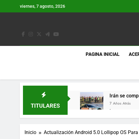
Saltar
viernes, 7 agosto, 2026
al
contenido
PAGINA INICIAL
ACE
Irán se comp
7 Años Atrás
TITULARES
Lo que se es
7 Años Atrás
Los últimos 
Inicio
Actualización Android 5.0 Lollipop OS Para
7 Años Atrás