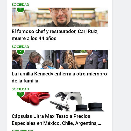
SOCIEDAD
4
El famoso chef y restaurador, Carl Ruiz,
muere a los 44 años
SOCIEDAD
5
La familia Kennedy entierra a otro miembro
de la familia
SOCIEDAD
6
Cápsulas Ultra Max Testo a Precios
Especiales en México, Chile, Argentina,
Colombia, Perú , Ecuador, Costa Rica y