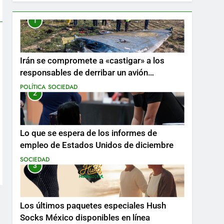
1
Irán se compromete a «castigar» a los
responsables de derribar un avión
ucraniano mientras se realizan arrestos
POLÍTICA
SOCIEDAD
2
Lo que se espera de los informes de
empleo de Estados Unidos de diciembre
SOCIEDAD
3
Los últimos paquetes especiales Hush
Socks México disponibles en línea