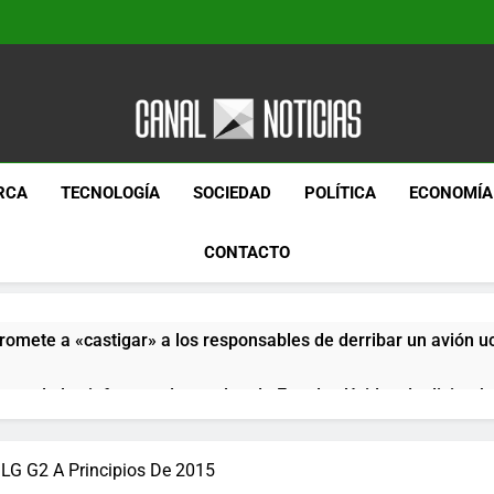
Canal Noticias
Canal Noticias
RCA
TECNOLOGÍA
SOCIEDAD
POLÍTICA
ECONOMÍA
CONTACTO
romete a «castigar» a los responsables de derribar un avión u
pera de los informes de empleo de Estados Unidos de diciemb
paquetes especiales Hush Socks México disponibles en línea
 LG G2 A Principios De 2015