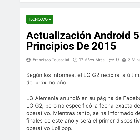
El famoso che
7 Años Atrás
La familia Ke
TECNOLOGÍA
7 Años Atrás
Actualización Android 5
Cápsulas Ultr
Más
Principios De 2015
7 Años Atrás
Veona Skin C
0
Francisco Toussaint
12 Años Atrás
3 Min
7 Años Atrás
Pharma Flex 
Según los informes, el LG G2 recibirá la últim
7 Años Atrás
del próximo año.
Crucero en M
7 Años Atrás
LG Alemania anunció en su página de Faceboo
La Inteligenc
LG G2, pero no especificó la fecha exacta de
7 Años Atrás
operativo. Mientras tanto, se ha informado de
finales de este año y será el primer dispositi
operativo Lollipop.