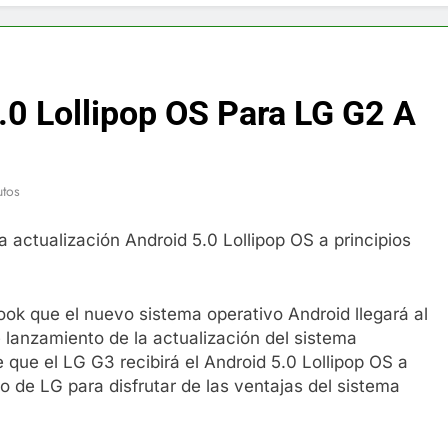
f y restaurador, Carl Ruiz, muere a los 44 años
nnedy entierra a otro miembro de la familia
.0 Lollipop OS Para LG G2 A
a Max Testo a Precios Especiales en México, Chile, Argentina, 
are Crema Precios – Descuentos Masivos en Línea
utos
RX en México – Descuentos Masivos en Mercado Libre
a actualización Android 5.0 Lollipop OS a principios
éxico te lleva a lugares paranormales con binoculares de visi
k que el nuevo sistema operativo Android llegará al
ia Artificial deepfake de Samsung fabrica un clip de movimien
 lanzamiento de la actualización del sistema
 que el LG G3 recibirá el Android 5.0 Lollipop OS a
vo de LG para disfrutar de las ventajas del sistema