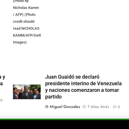
(Photo by
Nicholas Kamm
/ AFP) (Photo
credit should
read NICHOLAS
KAMM/AFP/Getty
Images)
a y
Juan Guaidó se declaró
 a
presidente interino de Venezuela
y naciones comenzaron a tomar
partido
0
Miguel Gonzales
7 Años Atrás
0