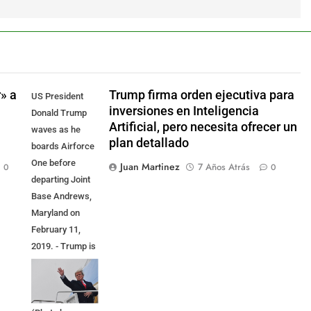
» a
Trump firma orden ejecutiva para
US President
inversiones en Inteligencia
Donald Trump
Artificial, pero necesita ofrecer un
waves as he
plan detallado
boards Airforce
One before
Juan Martinez
7 Años Atrás
0
0
departing Joint
Base Andrews,
Maryland on
February 11,
2019. - Trump is
headed to El
Paso, Texas for
a political rally.