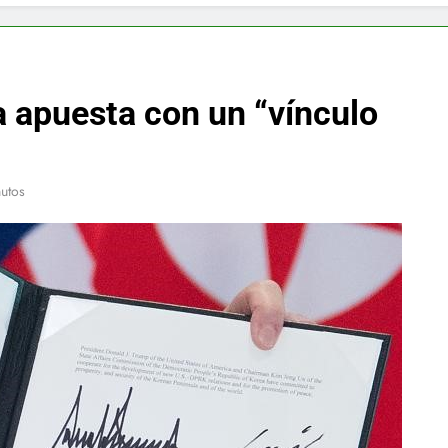
f y restaurador, Carl Ruiz, muere a los 44 años
nnedy entierra a otro miembro de la familia
 apuesta con un “vínculo
a Max Testo a Precios Especiales en México, Chile, Argentina, 
are Crema Precios – Descuentos Masivos en Línea
utos
RX en México – Descuentos Masivos en Mercado Libre
éxico te lleva a lugares paranormales con binoculares de visi
ia Artificial deepfake de Samsung fabrica un clip de movimien