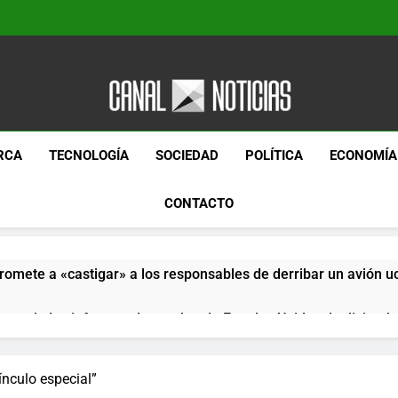
Canal Noticias
Canal Noticias
RCA
TECNOLOGÍA
SOCIEDAD
POLÍTICA
ECONOMÍA
CONTACTO
romete a «castigar» a los responsables de derribar un avión u
pera de los informes de empleo de Estados Unidos de diciemb
paquetes especiales Hush Socks México disponibles en línea
nculo especial”