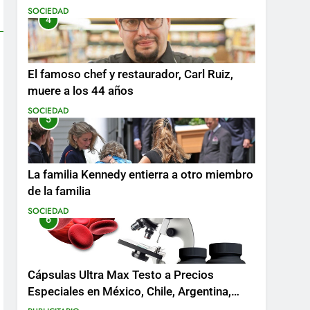
SOCIEDAD
4
El famoso chef y restaurador, Carl Ruiz,
muere a los 44 años
SOCIEDAD
5
La familia Kennedy entierra a otro miembro
de la familia
SOCIEDAD
6
Cápsulas Ultra Max Testo a Precios
Especiales en México, Chile, Argentina,
Colombia, Perú , Ecuador, Costa Rica y