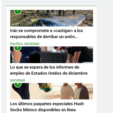
1
Irán se compromete a «castigar» a los
responsables de derribar un avión
ucraniano mientras se realizan arrestos
POLÍTICA
SOCIEDAD
2
Lo que se espera de los informes de
empleo de Estados Unidos de diciembre
SOCIEDAD
3
Los últimos paquetes especiales Hush
Socks México disponibles en línea