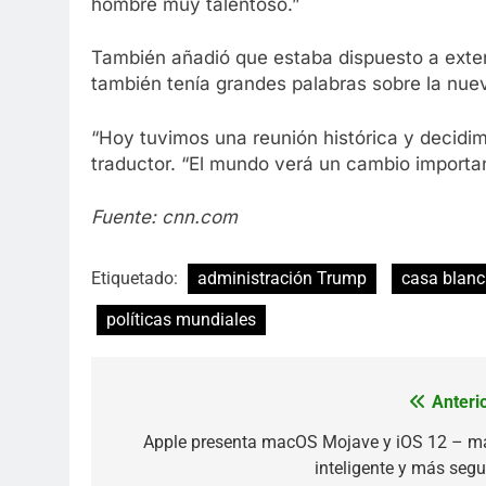
hombre muy talentoso.”
También añadió que estaba dispuesto a exten
también tenía grandes palabras sobre la nuev
“Hoy tuvimos una reunión histórica y decidimo
traductor. “El mundo verá un cambio importan
Fuente: cnn.com
Etiquetado:
administración Trump
casa blan
políticas mundiales
Anterio
Navegación
de
Apple presenta macOS Mojave y iOS 12 – m
inteligente y más segu
entradas