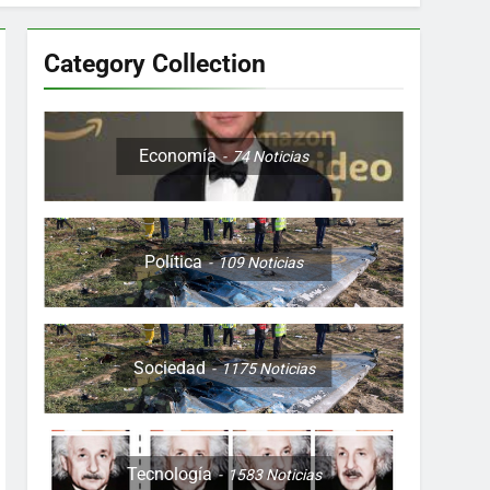
Category Collection
Colombia, Perú , Ecuador, Costa Rica y
Economía
74
Noticias
Política
109
Noticias
ón nocturna y reuniones de secuestrados
to desde una sola foto
Sociedad
1175
Noticias
Tecnología
1583
Noticias