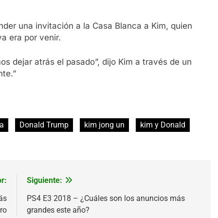
der una invitación a la Casa Blanca a Kim, quien
a era por venir.
s dejar atrás el pasado”, dijo Kim a través de un
te.”
ca
Donald Trump
kim jong un
kim y Donald
r:
Siguiente:
ás
PS4 E3 2018 – ¿Cuáles son los anuncios más
ro
grandes este año?