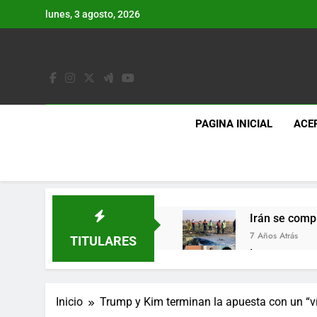
Saltar
lunes, 3 agosto, 2026
al
contenido
PAGINA INICIAL
ACE
Irán se comp
7 Años Atrás
TITULARES
Lo que se es
7 Años Atrás
Los últimos 
Inicio
Trump y Kim terminan la apuesta con un “ví
7 Años Atrás