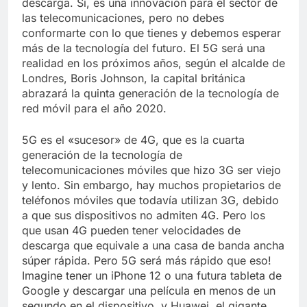
descarga. Sí, es una innovación para el sector de
Libre
Crucero en México te
las telecomunicaciones, pero no debes
lleva a lugares
conformarte con lo que tienes y debemos esperar
paranormales con
7 Años Atrás
más de la tecnología del futuro. El 5G será una
binoculares de visión
La Inteligencia Artificial
nocturna y reuniones de
realidad en los próximos años, según el alcalde de
deepfake de Samsung
secuestrados
Londres, Boris Johnson, la capital británica
fabrica un clip de
7 Años Atrás
abrazará la quinta generación de la tecnología de
movimiento desde una
sola foto
red móvil para el año 2020.
5G es el «sucesor» de 4G, que es la cuarta
generación de la tecnología de
telecomunicaciones móviles que hizo 3G ser viejo
y lento. Sin embargo, hay muchos propietarios de
teléfonos móviles que todavía utilizan 3G, debido
a que sus dispositivos no admiten 4G. Pero los
que usan 4G pueden tener velocidades de
descarga que equivale a una casa de banda ancha
súper rápida. Pero 5G será más rápido que eso!
Imagine tener un iPhone 12 o una futura tableta de
Google y descargar una película en menos de un
segundo en el dispositivo, y Huawei, el gigante