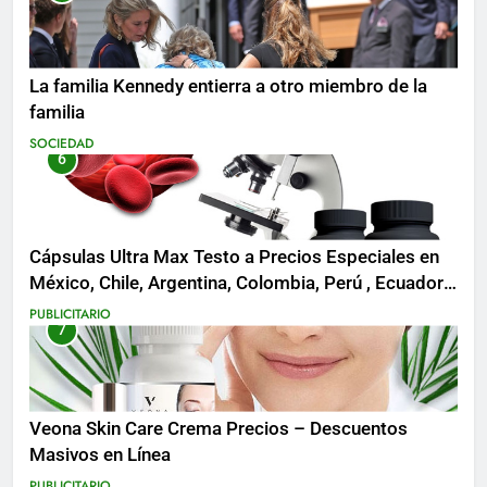
La familia Kennedy entierra a otro miembro de la
familia
SOCIEDAD
6
Cápsulas Ultra Max Testo a Precios Especiales en
México, Chile, Argentina, Colombia, Perú , Ecuador,
Costa Rica y Más
PUBLICITARIO
7
Veona Skin Care Crema Precios – Descuentos
Masivos en Línea
PUBLICITARIO