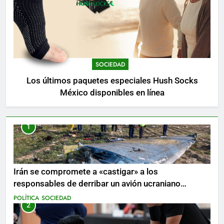
SOCIEDAD
Los últimos paquetes especiales Hush Socks
México disponibles en línea
1
Irán se compromete a «castigar» a los
responsables de derribar un avión ucraniano
mientras se realizan arrestos
POLÍTICA
SOCIEDAD
2