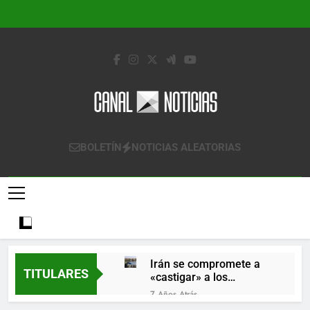
Saltar
al
contenido
Canal Noticias
Canal Noticias
BOLETÍN
NOTICIAS ALEATORIAS
Irán se compromete a
TITULARES
«castigar» a los
responsables de
7 Años Atrás
derribar un avión
Lo que se espera de los