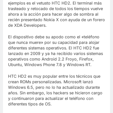
Libre
ejemplos es el vetusto HTC HD2. El terminal más
Crucero en México te
lleva a lugares
trasteado y retocado de todos los tiempos vuelve
paranormales con
ahora a la acción para hacer algo de sombra al
7 Años Atrás
binoculares de visión
recién presentado Nokia X con ayuda de un forero
La Inteligencia Artificial
nocturna y reuniones de
deepfake de Samsung
de XDA Developers.
secuestrados
fabrica un clip de
7 Años Atrás
movimiento desde una
El dispositivo debe su apodo como el «teléfono
sola foto
que nunca muere» por su capacidad para alojar
diferentes sistemas operativos. El HTC HD2 fue
lanzado en 2009 y ya ha recibido varios sistemas
operativos como Android 2.2 Froyo, Firefox,
Ubuntu, Windows Phone 7.8 y Windows RT.
HTC HD2 es muy popular entre los técnicos que
crean ROMs personalizadas. Microsoft lanzó
Windows 6.5, pero no lo ha actualizado durante
años. Sin embargo, los hackers se hicieron cargo
y continuaron para actualizar el teléfono con
diferentes tipos de OS.