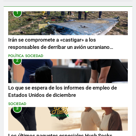
1
Irán se compromete a «castigar» a los
responsables de derribar un avión ucraniano
mientras se realizan arrestos
POLÍTICA
SOCIEDAD
2
Lo que se espera de los informes de empleo de
Estados Unidos de diciembre
SOCIEDAD
3
Los últimos paquetes especiales Hush Socks