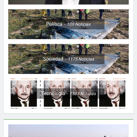
Política
109
Noticias
Sociedad
1175
Noticias
Tecnología
1583
Noticias