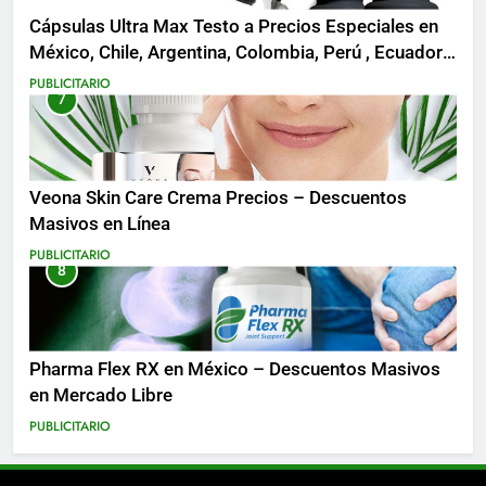
Cápsulas Ultra Max Testo a Precios Especiales en
México, Chile, Argentina, Colombia, Perú , Ecuador,
Costa Rica y Más
PUBLICITARIO
7
Veona Skin Care Crema Precios – Descuentos
Masivos en Línea
PUBLICITARIO
8
Pharma Flex RX en México – Descuentos Masivos
en Mercado Libre
PUBLICITARIO