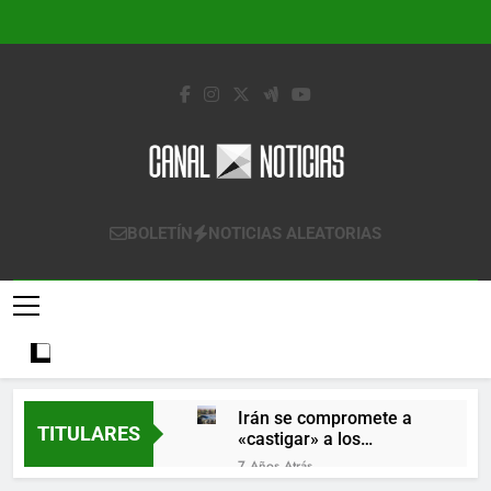
Saltar
al
contenido
Canal Noticias
Canal Noticias
BOLETÍN
NOTICIAS ALEATORIAS
Irán se compromete a
TITULARES
«castigar» a los
responsables de
7 Años Atrás
derribar un avión
Lo que se espera de los