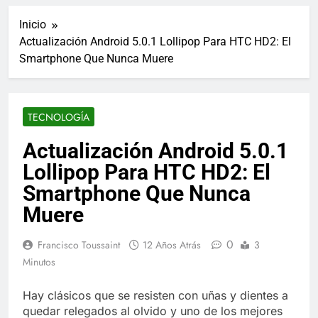
ucraniano mientras se
informes de empleo de
realizan arrestos
Inicio
Estados Unidos de
7 Años Atrás
diciembre
Actualización Android 5.0.1 Lollipop Para HTC HD2: El
Los últimos paquetes
Smartphone Que Nunca Muere
especiales Hush Socks
México disponibles en
7 Años Atrás
línea
El famoso chef y
restaurador, Carl Ruiz,
TECNOLOGÍA
muere a los 44 años
7 Años Atrás
La familia Kennedy
Actualización Android 5.0.1
entierra a otro
Lollipop Para HTC HD2: El
miembro de la familia
7 Años Atrás
Cápsulas Ultra Max
Smartphone Que Nunca
Testo a Precios
Muere
Especiales en México,
7 Años Atrás
Chile, Argentina,
Veona Skin Care
Colombia, Perú ,
0
Francisco Toussaint
12 Años Atrás
3
Crema Precios –
Ecuador, Costa Rica y
Descuentos Masivos
Minutos
7 Años Atrás
Más
en Línea
Pharma Flex RX en
México – Descuentos
Hay clásicos que se resisten con uñas y dientes a
Masivos en Mercado
quedar relegados al olvido y uno de los mejores
7 Años Atrás