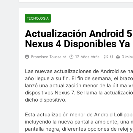
El famoso che
7 Años Atrás
La familia Ke
TECNOLOGÍA
7 Años Atrás
Actualización Android 5
Cápsulas Ultr
Más
Nexus 4 Disponibles Ya
7 Años Atrás
Veona Skin C
0
Francisco Toussaint
12 Años Atrás
3 Min
7 Años Atrás
Pharma Flex 
Las nuevas actualizaciones de Android se ha
7 Años Atrás
año llegue a su fin. El fin de semana, el bra
Crucero en M
lanzó una actualización menor de la última ve
7 Años Atrás
dispositivos Nexus 7. Se llama la actualizaci
La Inteligenc
dicho dispositivo.
7 Años Atrás
Esta actualización menor de Android Lollipop
incluyendo la nueva pantalla ambiente, una m
pantalla negra, diferentes opciones de reloj y 