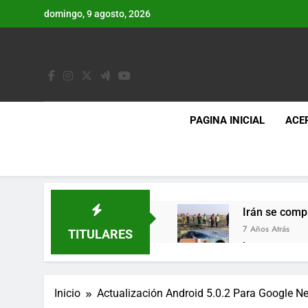
Saltar
domingo, 9 agosto, 2026
al
contenido
PAGINA INICIAL
ACE
Irán se comp
7 Años Atrás
TITULARES
Lo que se es
7 Años Atrás
Los últimos 
Inicio
Actualización Android 5.0.2 Para Google Ne
7 Años Atrás