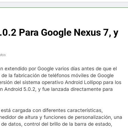
f y restaurador, Carl Ruiz, muere a los 44 años
nnedy entierra a otro miembro de la familia
.0.2 Para Google Nexus 7, y
a Max Testo a Precios Especiales en México, Chile, Argentina, 
are Crema Precios – Descuentos Masivos en Línea
utos
RX en México – Descuentos Masivos en Mercado Libre
n extendido por Google varios días antes de que el
zo de la fabricación de teléfonos móviles de Google
éxico te lleva a lugares paranormales con binoculares de visi
rsión del sistema operativo Android Lollipop para los
ón Android 5.0.2, y fue lanzada directamente para
ia Artificial deepfake de Samsung fabrica un clip de movimien
 está cargada con diferentes características,
edidor de altura y funciones de personalización, una
de datos, control del brillo de la barra de estado,