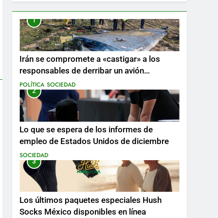
1
Irán se compromete a «castigar» a los
responsables de derribar un avión
ucraniano mientras se realizan arrestos
POLÍTICA
SOCIEDAD
2
Lo que se espera de los informes de
empleo de Estados Unidos de diciembre
SOCIEDAD
3
Los últimos paquetes especiales Hush
Socks México disponibles en línea