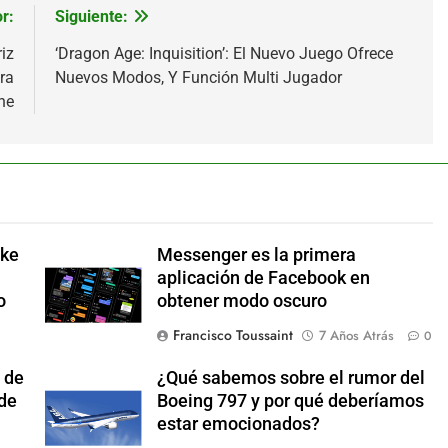
r:
Siguiente:
iz
‘Dragon Age: Inquisition’: El Nuevo Juego Ofrece
ra
Nuevos Modos, Y Función Multi Jugador
ne
ake
Messenger es la primera
aplicación de Facebook en
o
obtener modo oscuro
Francisco Toussaint
7 Años Atrás
0
 de
¿Qué sabemos sobre el rumor del
 de
Boeing 797 y por qué deberíamos
estar emocionados?