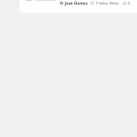
Jose Gomez
7 Años Atrás
0