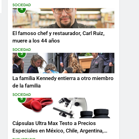
SOCIEDAD
4
El famoso chef y restaurador, Carl Ruiz,
muere a los 44 años
SOCIEDAD
5
La familia Kennedy entierra a otro miembro
de la familia
SOCIEDAD
6
Cápsulas Ultra Max Testo a Precios
Especiales en México, Chile, Argentina,
Colombia, Perú , Ecuador, Costa Rica y