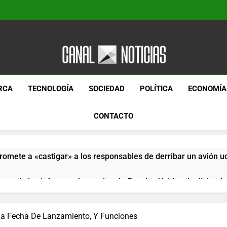
Canal Noticias
Canal Noticias
RCA
TECNOLOGÍA
SOCIEDAD
POLÍTICA
ECONOMÍA
CONTACTO
romete a «castigar» a los responsables de derribar un avión u
pera de los informes de empleo de Estados Unidos de diciemb
paquetes especiales Hush Socks México disponibles en línea
La Fecha De Lanzamiento, Y Funciones