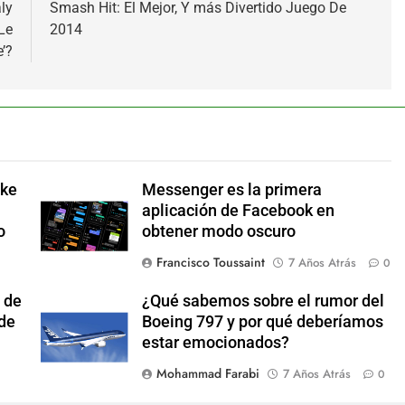
ly
Smash Hit: El Mejor, Y más Divertido Juego De
Le
2014
’?
ake
Messenger es la primera
aplicación de Facebook en
o
obtener modo oscuro
Francisco Toussaint
7 Años Atrás
0
 de
¿Qué sabemos sobre el rumor del
 de
Boeing 797 y por qué deberíamos
estar emocionados?
Mohammad Farabi
7 Años Atrás
0