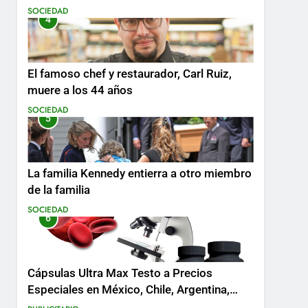
SOCIEDAD
4
El famoso chef y restaurador, Carl Ruiz,
muere a los 44 años
SOCIEDAD
5
La familia Kennedy entierra a otro miembro
de la familia
SOCIEDAD
6
Cápsulas Ultra Max Testo a Precios
Especiales en México, Chile, Argentina,
Colombia, Perú , Ecuador, Costa Rica y