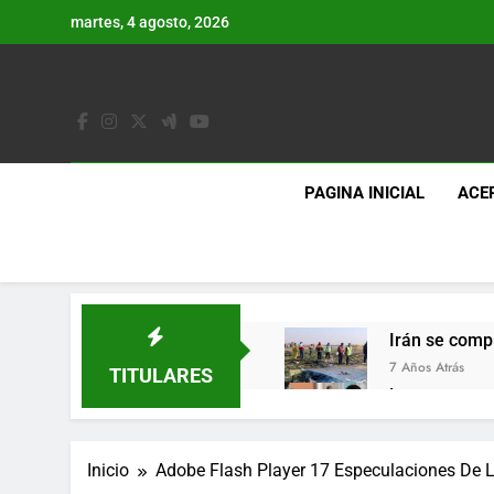
Saltar
martes, 4 agosto, 2026
al
contenido
PAGINA INICIAL
ACE
Irán se comp
7 Años Atrás
TITULARES
Lo que se es
7 Años Atrás
Los últimos 
Inicio
Adobe Flash Player 17 Especulaciones De 
7 Años Atrás