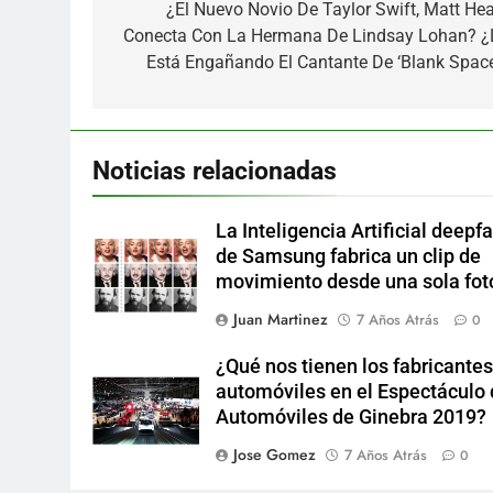
de
¿El Nuevo Novio De Taylor Swift, Matt Hea
Conecta Con La Hermana De Lindsay Lohan? ¿
entradas
Está Engañando El Cantante De ‘Blank Space
Noticias relacionadas
La Inteligencia Artificial deepf
de Samsung fabrica un clip de
movimiento desde una sola fot
Juan Martinez
7 Años Atrás
0
¿Qué nos tienen los fabricantes
automóviles en el Espectáculo
Automóviles de Ginebra 2019?
Jose Gomez
7 Años Atrás
0