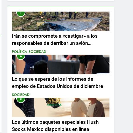
1
Irán se compromete a «castigar» a los
responsables de derribar un avión
ucraniano mientras se realizan arrestos
POLÍTICA
SOCIEDAD
2
Lo que se espera de los informes de
empleo de Estados Unidos de diciembre
SOCIEDAD
3
Los últimos paquetes especiales Hush
Socks México disponibles en línea