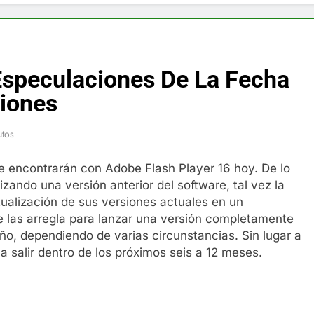
f y restaurador, Carl Ruiz, muere a los 44 años
nnedy entierra a otro miembro de la familia
Especulaciones De La Fecha
a Max Testo a Precios Especiales en México, Chile, Argentina, 
iones
are Crema Precios – Descuentos Masivos en Línea
utos
RX en México – Descuentos Masivos en Mercado Libre
e encontrarán con Adobe Flash Player 16 hoy. De lo
izando una versión anterior del software, tal vez la
éxico te lleva a lugares paranormales con binoculares de visi
tualización de sus versiones actuales en un
e las arregla para lanzar una versión completamente
ia Artificial deepfake de Samsung fabrica un clip de movimien
o, dependiendo de varias circunstancias. Sin lugar a
a salir dentro de los próximos seis a 12 meses.