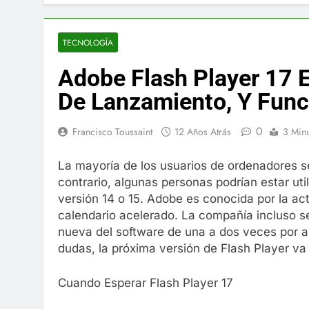
El famoso che
7 Años Atrás
La familia Ke
TECNOLOGÍA
7 Años Atrás
Adobe Flash Player 17 
Cápsulas Ultr
Más
De Lanzamiento, Y Func
7 Años Atrás
Veona Skin C
0
Francisco Toussaint
12 Años Atrás
3 Min
7 Años Atrás
Pharma Flex 
La mayoría de los usuarios de ordenadores s
7 Años Atrás
contrario, algunas personas podrían estar util
Crucero en M
versión 14 o 15. Adobe es conocida por la ac
7 Años Atrás
calendario acelerado. La compañía incluso s
La Inteligenc
nueva del software de una a dos veces por añ
7 Años Atrás
dudas, la próxima versión de Flash Player va 
Cuando Esperar Flash Player 17