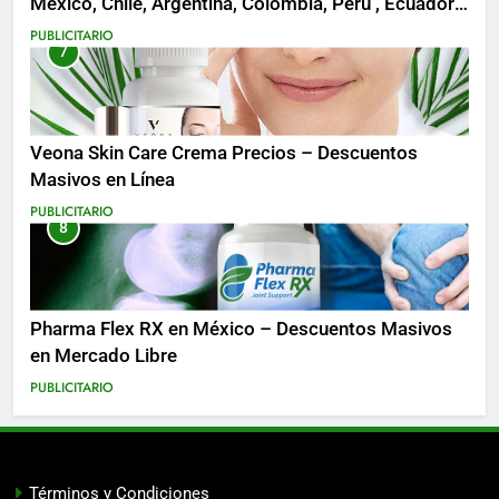
México, Chile, Argentina, Colombia, Perú , Ecuador,
Costa Rica y Más
PUBLICITARIO
7
Veona Skin Care Crema Precios – Descuentos
Masivos en Línea
PUBLICITARIO
8
Pharma Flex RX en México – Descuentos Masivos
en Mercado Libre
PUBLICITARIO
Términos y Condiciones