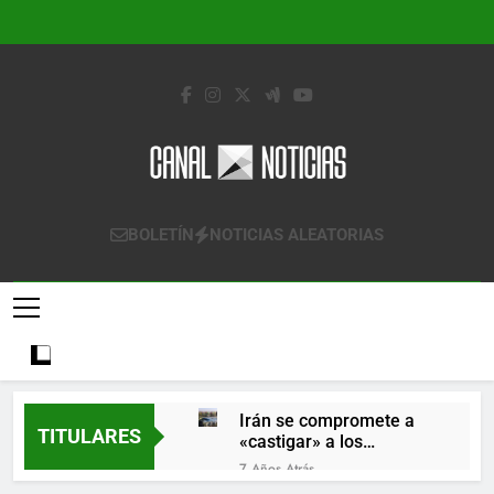
Saltar
al
contenido
Canal Noticias
Canal Noticias
BOLETÍN
NOTICIAS ALEATORIAS
Irán se compromete a
TITULARES
«castigar» a los
responsables de
7 Años Atrás
derribar un avión
Lo que se espera de los