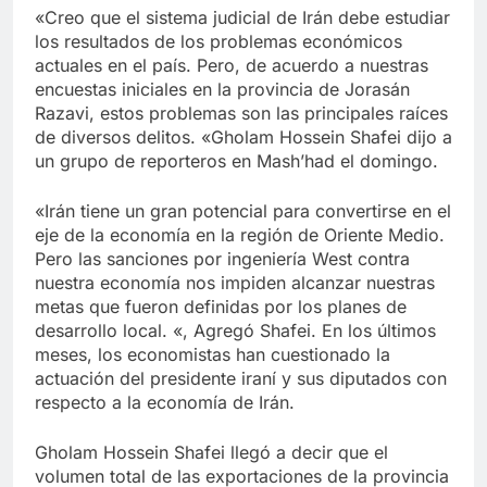
Libre
Crucero en México te
«Creo que el sistema judicial de Irán debe estudiar
lleva a lugares
los resultados de los problemas económicos
paranormales con
7 Años Atrás
actuales en el país. Pero, de acuerdo a nuestras
binoculares de visión
La Inteligencia Artificial
encuestas iniciales en la provincia de Jorasán
nocturna y reuniones de
deepfake de Samsung
Razavi, estos problemas son las principales raíces
secuestrados
fabrica un clip de
7 Años Atrás
de diversos delitos. «Gholam Hossein Shafei dijo a
movimiento desde una
un grupo de reporteros en Mash’had el domingo.
sola foto
«Irán tiene un gran potencial para convertirse en el
eje de la economía en la región de Oriente Medio.
Pero las sanciones por ingeniería West contra
nuestra economía nos impiden alcanzar nuestras
metas que fueron definidas por los planes de
desarrollo local. «, Agregó Shafei. En los últimos
meses, los economistas han cuestionado la
actuación del presidente iraní y sus diputados con
respecto a la economía de Irán.
Gholam Hossein Shafei llegó a decir que el
volumen total de las exportaciones de la provincia