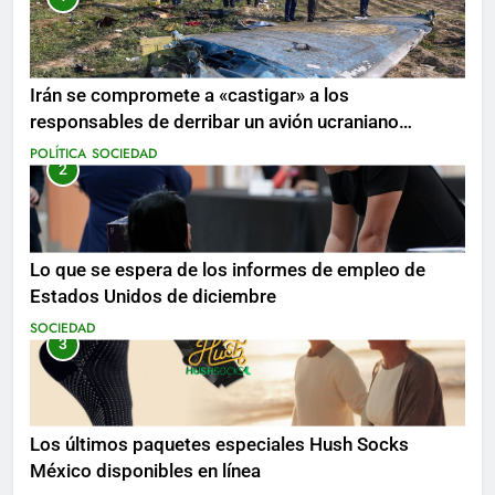
Irán se compromete a «castigar» a los
responsables de derribar un avión ucraniano
mientras se realizan arrestos
POLÍTICA
SOCIEDAD
2
Lo que se espera de los informes de empleo de
Estados Unidos de diciembre
SOCIEDAD
3
Los últimos paquetes especiales Hush Socks
México disponibles en línea