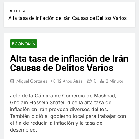
ucraniano mientras se
informes de empleo de
realizan arrestos
Inicio
Estados Unidos de
7 Años Atrás
diciembre
Alta tasa de inflación de Irán Causas de Delitos Varios
Los últimos paquetes
especiales Hush Socks
México disponibles en
7 Años Atrás
línea
El famoso chef y
ECONOMÍA
restaurador, Carl Ruiz,
muere a los 44 años
7 Años Atrás
Alta tasa de inflación de Irán
La familia Kennedy
Causas de Delitos Varios
entierra a otro
miembro de la familia
7 Años Atrás
0
Miguel Gonzales
12 Años Atrás
2 Minutos
Cápsulas Ultra Max
Testo a Precios
Especiales en México,
Jefe de la Cámara de Comercio de Mashhad,
7 Años Atrás
Chile, Argentina,
Gholam Hossein Shafei, dice la alta tasa de
Veona Skin Care
Colombia, Perú ,
Crema Precios –
inflación en Irán provoca diversos delitos.
Ecuador, Costa Rica y
Descuentos Masivos
También pidió al gobierno local para trabajar con
7 Años Atrás
Más
en Línea
el fin de reducir la inflación y la tasa de
Pharma Flex RX en
México – Descuentos
desempleo.
Masivos en Mercado
7 Años Atrás