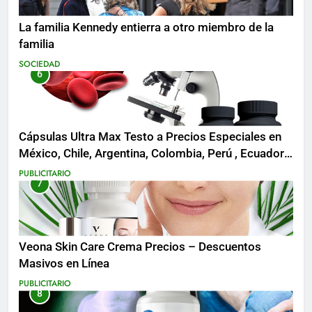
La familia Kennedy entierra a otro miembro de la
familia
SOCIEDAD
6
Cápsulas Ultra Max Testo a Precios Especiales en
México, Chile, Argentina, Colombia, Perú , Ecuador,
Costa Rica y Más
PUBLICITARIO
7
Veona Skin Care Crema Precios – Descuentos
Masivos en Línea
PUBLICITARIO
8