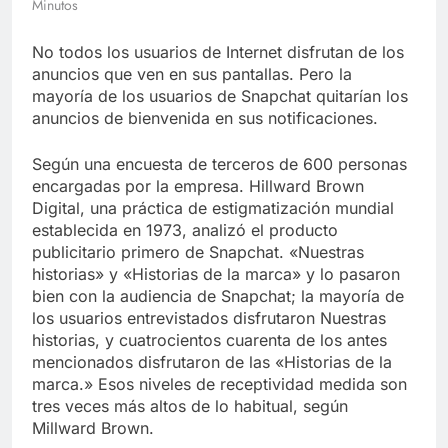
Minutos
Libre
Crucero en México te
lleva a lugares
No todos los usuarios de Internet disfrutan de los
paranormales con
7 Años Atrás
binoculares de visión
anuncios que ven en sus pantallas. Pero la
La Inteligencia Artificial
nocturna y reuniones de
mayoría de los usuarios de Snapchat quitarían los
deepfake de Samsung
secuestrados
anuncios de bienvenida en sus notificaciones.
fabrica un clip de
7 Años Atrás
movimiento desde una
sola foto
Según una encuesta de terceros de 600 personas
encargadas por la empresa. Hillward Brown
Digital, una práctica de estigmatización mundial
establecida en 1973, analizó el producto
publicitario primero de Snapchat. «Nuestras
historias» y «Historias de la marca» y lo pasaron
bien con la audiencia de Snapchat; la mayoría de
los usuarios entrevistados disfrutaron Nuestras
historias, y cuatrocientos cuarenta de los antes
mencionados disfrutaron de las «Historias de la
marca.» Esos niveles de receptividad medida son
tres veces más altos de lo habitual, según
Millward Brown.