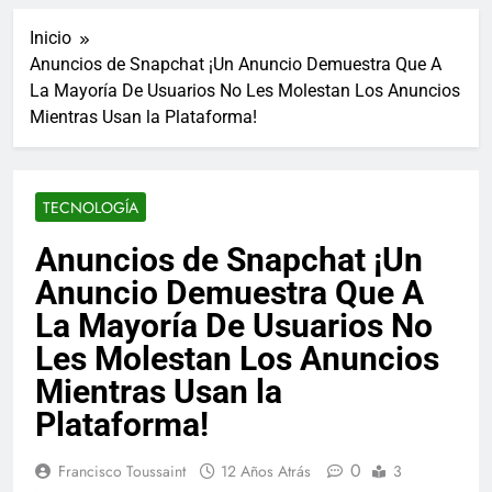
ucraniano mientras se
informes de empleo de
realizan arrestos
Inicio
Estados Unidos de
7 Años Atrás
diciembre
Anuncios de Snapchat ¡Un Anuncio Demuestra Que A
Los últimos paquetes
La Mayoría De Usuarios No Les Molestan Los Anuncios
especiales Hush Socks
México disponibles en
Mientras Usan la Plataforma!
7 Años Atrás
línea
El famoso chef y
restaurador, Carl Ruiz,
muere a los 44 años
7 Años Atrás
TECNOLOGÍA
La familia Kennedy
entierra a otro
Anuncios de Snapchat ¡Un
miembro de la familia
7 Años Atrás
Anuncio Demuestra Que A
Cápsulas Ultra Max
Testo a Precios
La Mayoría De Usuarios No
Especiales en México,
7 Años Atrás
Les Molestan Los Anuncios
Chile, Argentina,
Veona Skin Care
Colombia, Perú ,
Mientras Usan la
Crema Precios –
Ecuador, Costa Rica y
Descuentos Masivos
7 Años Atrás
Más
Plataforma!
en Línea
Pharma Flex RX en
México – Descuentos
0
Francisco Toussaint
12 Años Atrás
3
Masivos en Mercado
7 Años Atrás