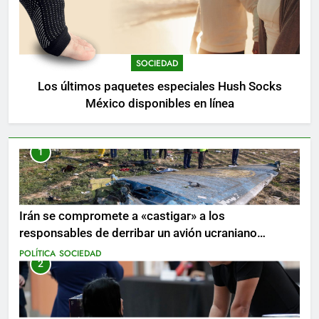
SOCIEDAD
Los últimos paquetes especiales Hush Socks
México disponibles en línea
1
Irán se compromete a «castigar» a los
responsables de derribar un avión ucraniano
mientras se realizan arrestos
POLÍTICA
SOCIEDAD
2