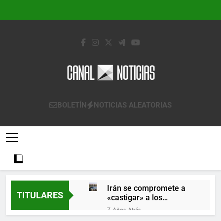
Saltar
al
contenido
Canal Noticias
Canal Noticias
BOLETÍN
NOTICIAS ALEATORIAS
Irán se compromete a
TITULARES
«castigar» a los
responsables de
7 Años Atrás
derribar un avión
Lo que se espera de los