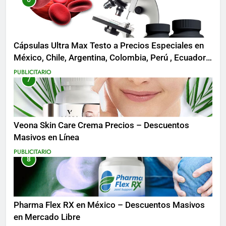
Cápsulas Ultra Max Testo a Precios Especiales en
México, Chile, Argentina, Colombia, Perú , Ecuador,
Costa Rica y Más
PUBLICITARIO
7
Veona Skin Care Crema Precios – Descuentos
Masivos en Línea
PUBLICITARIO
8
Pharma Flex RX en México – Descuentos Masivos
en Mercado Libre