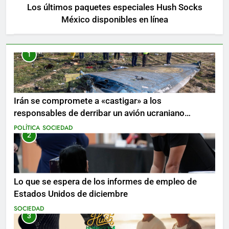
Los últimos paquetes especiales Hush Socks
México disponibles en línea
1
Irán se compromete a «castigar» a los
responsables de derribar un avión ucraniano
mientras se realizan arrestos
POLÍTICA
SOCIEDAD
2
Lo que se espera de los informes de empleo de
Estados Unidos de diciembre
SOCIEDAD
3