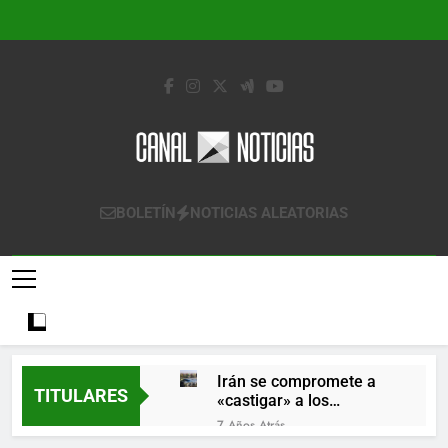
Saltar
al
contenido
Canal Noticias
Canal Noticias
BOLETÍN
NOTICIAS ALEATORIAS
Irán se compromete a
TITULARES
«castigar» a los
responsables de
7 Años Atrás
derribar un avión
Lo que se espera de los