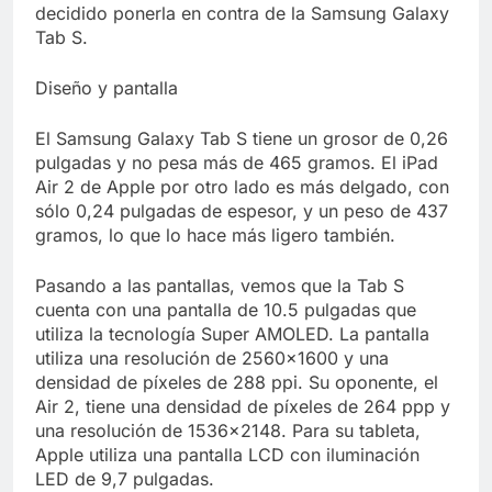
Libre
decidido ponerla en contra de la Samsung Galaxy
Crucero en México te
lleva a lugares
Tab S.
paranormales con
7 Años Atrás
binoculares de visión
Diseño y pantalla
La Inteligencia Artificial
nocturna y reuniones de
deepfake de Samsung
secuestrados
fabrica un clip de
7 Años Atrás
El Samsung Galaxy Tab S tiene un grosor de 0,26
movimiento desde una
pulgadas y no pesa más de 465 gramos. El iPad
sola foto
Air 2 de Apple por otro lado es más delgado, con
sólo 0,24 pulgadas de espesor, y un peso de 437
gramos, lo que lo hace más ligero también.
Pasando a las pantallas, vemos que la Tab S
cuenta con una pantalla de 10.5 pulgadas que
utiliza la tecnología Super AMOLED. La pantalla
utiliza una resolución de 2560×1600 y una
densidad de píxeles de 288 ppi. Su oponente, el
Air 2, tiene una densidad de píxeles de 264 ppp y
una resolución de 1536×2148. Para su tableta,
Apple utiliza una pantalla LCD con iluminación
LED de 9,7 pulgadas.