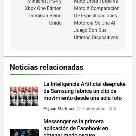
de
Minecraft PS4 y
Moto Droid Turbo vs
Xbox One Edition
Moto X Comparación
entradas
Dominan Reino
De Especificaciones:
Unido
Motorola Se Une Al
Juego Con Sus
Últimos Dispositivos
Noticias relacionadas
La Inteligencia Artificial deepfake
de Samsung fabrica un clip de
movimiento desde una sola foto
Juan Martinez
7 años atrás
0
Messenger es la primera
aplicación de Facebook en
obtener modo oscuro