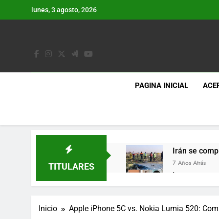
Saltar
lunes, 3 agosto, 2026
al
contenido
PAGINA INICIAL
ACE
Irán se comp
7 Años Atrás
TITULARES
Lo que se es
7 Años Atrás
Los últimos 
Inicio
Apple iPhone 5C vs. Nokia Lumia 520: Com
7 Años Atrás