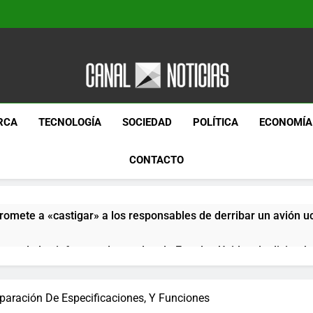
Canal Noticias
Canal Noticias
RCA
TECNOLOGÍA
SOCIEDAD
POLÍTICA
ECONOMÍA
CONTACTO
romete a «castigar» a los responsables de derribar un avión u
pera de los informes de empleo de Estados Unidos de diciemb
paquetes especiales Hush Socks México disponibles en línea
paración De Especificaciones, Y Funciones