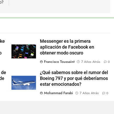
o?
ake
Messenger es la primera
aplicación de Facebook en
o
obtener modo oscuro
Francisco Toussaint
7 Años Atrás
0
 de
¿Qué sabemos sobre el rumor del
 de
Boeing 797 y por qué deberíamos
estar emocionados?
Mohammad Farabi
7 Años Atrás
0