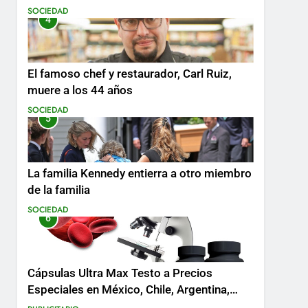
SOCIEDAD
4
El famoso chef y restaurador, Carl Ruiz,
muere a los 44 años
SOCIEDAD
5
La familia Kennedy entierra a otro miembro
de la familia
SOCIEDAD
6
Cápsulas Ultra Max Testo a Precios
Especiales en México, Chile, Argentina,
Colombia, Perú , Ecuador, Costa Rica y