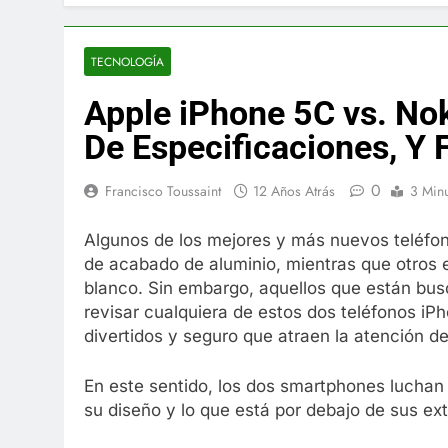
El famoso che
7 Años Atrás
La familia Ke
TECNOLOGÍA
7 Años Atrás
Apple iPhone 5C vs. No
Cápsulas Ultr
Más
De Especificaciones, Y
7 Años Atrás
Veona Skin C
0
Francisco Toussaint
12 Años Atrás
3 Min
7 Años Atrás
Pharma Flex 
Algunos de los mejores y más nuevos teléfo
7 Años Atrás
de acabado de aluminio, mientras que otros 
Crucero en M
blanco. Sin embargo, aquellos que están bu
7 Años Atrás
revisar cualquiera de estos dos teléfonos i
La Inteligenc
divertidos y seguro que atraen la atención de
7 Años Atrás
En este sentido, los dos smartphones luchan 
su diseño y lo que está por debajo de sus ext