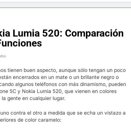
f y restaurador, Carl Ruiz, muere a los 44 años
nnedy entierra a otro miembro de la familia
kia Lumia 520: Comparación
a Max Testo a Precios Especiales en México, Chile, Argentina, 
 Funciones
are Crema Precios – Descuentos Masivos en Línea
utos
RX en México – Descuentos Masivos en Mercado Libre
nos tienen buen aspecto, aunque sólo tengan un poco
están encerrados en un mate o un brillante negro o
éxico te lleva a lugares paranormales con binoculares de visi
scando algunos teléfonos con más dinamismo, pueden
Phone 5C y Nokia Lumia 520, que vienen en colores
ia Artificial deepfake de Samsung fabrica un clip de movimien
 la gente en cualquier lugar.
uno contra el otro a medida que se echa un vistazo a
eriores de color caramelo: