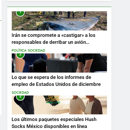
1
Irán se compromete a «castigar» a los
responsables de derribar un avión
ucraniano mientras se realizan arrestos
POLÍTICA
SOCIEDAD
2
Lo que se espera de los informes de
empleo de Estados Unidos de diciembre
SOCIEDAD
3
Los últimos paquetes especiales Hush
Socks México disponibles en línea