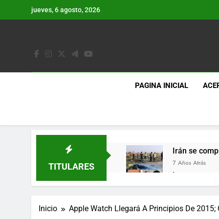
Saltar
jueves, 6 agosto, 2026
al
contenido
PAGINA INICIAL
ACE
Irán se comp
7 Años Atrás
TITULARES
Lo que se es
7 Años Atrás
Los últimos 
Inicio
Apple Watch Llegará A Principios De 2015;
7 Años Atrás