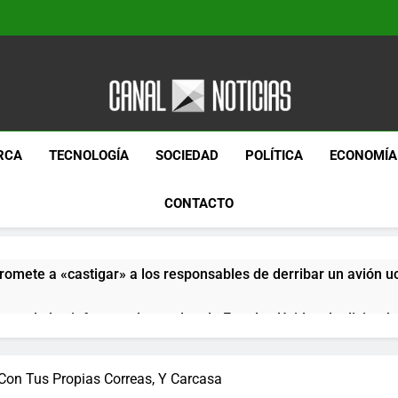
Canal Noticias
Canal Noticias
RCA
TECNOLOGÍA
SOCIEDAD
POLÍTICA
ECONOMÍA
CONTACTO
romete a «castigar» a los responsables de derribar un avión u
pera de los informes de empleo de Estados Unidos de diciemb
paquetes especiales Hush Socks México disponibles en línea
 Con Tus Propias Correas, Y Carcasa