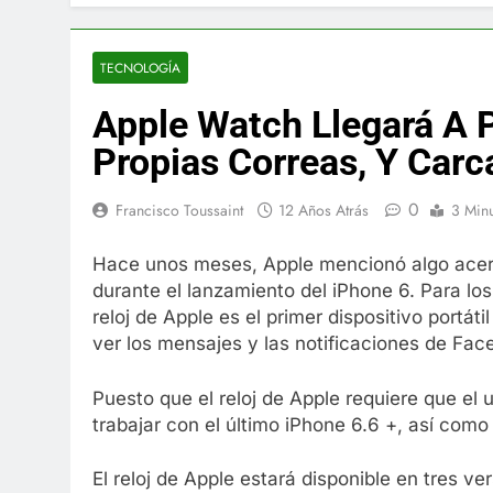
El famoso che
7 Años Atrás
La familia Ke
TECNOLOGÍA
7 Años Atrás
Apple Watch Llegará A 
Cápsulas Ultr
Más
Propias Correas, Y Carc
7 Años Atrás
Veona Skin C
0
Francisco Toussaint
12 Años Atrás
3 Min
7 Años Atrás
Pharma Flex 
Hace unos meses, Apple mencionó algo acerc
7 Años Atrás
durante el lanzamiento del iPhone 6. Para lo
Crucero en M
reloj de Apple es el primer dispositivo portát
7 Años Atrás
ver los mensajes y las notificaciones de Fa
La Inteligenc
7 Años Atrás
Puesto que el reloj de Apple requiere que el
trabajar con el último iPhone 6.6 +, así como
El reloj de Apple estará disponible en tres ve