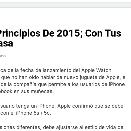
f y restaurador, Carl Ruiz, muere a los 44 años
nnedy entierra a otro miembro de la familia
Principios De 2015; Con Tus
a Max Testo a Precios Especiales en México, Chile, Argentina, 
asa
are Crema Precios – Descuentos Masivos en Línea
utos
RX en México – Descuentos Masivos en Mercado Libre
a de la fecha de lanzamiento del Apple Watch
s que no han oído hablar de nuevo juguete de Apple, el
éxico te lleva a lugares paranormales con binoculares de visi
il de la compañía que permite a los usuarios de iPhone
cebook en sus muñecas.
ia Artificial deepfake de Samsung fabrica un clip de movimien
 usuario tenga un iPhone, Apple confirmó que se debe
 con el iPhone 5s / 5c.
rsiones diferentes, debe ajustarse al estilo de vida del