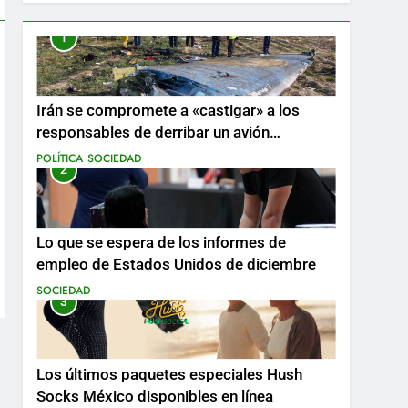
1
Irán se compromete a «castigar» a los
responsables de derribar un avión
ucraniano mientras se realizan arrestos
POLÍTICA
SOCIEDAD
2
Lo que se espera de los informes de
empleo de Estados Unidos de diciembre
SOCIEDAD
3
Los últimos paquetes especiales Hush
Socks México disponibles en línea