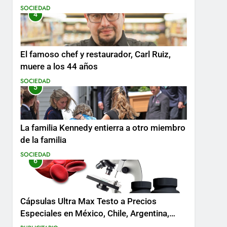
SOCIEDAD
4
El famoso chef y restaurador, Carl Ruiz,
muere a los 44 años
SOCIEDAD
5
La familia Kennedy entierra a otro miembro
de la familia
SOCIEDAD
6
Cápsulas Ultra Max Testo a Precios
Especiales en México, Chile, Argentina,
Colombia, Perú , Ecuador, Costa Rica y