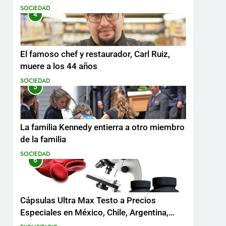
SOCIEDAD
4
El famoso chef y restaurador, Carl Ruiz,
muere a los 44 años
SOCIEDAD
5
La familia Kennedy entierra a otro miembro
de la familia
SOCIEDAD
6
Cápsulas Ultra Max Testo a Precios
Especiales en México, Chile, Argentina,
Colombia, Perú , Ecuador, Costa Rica y