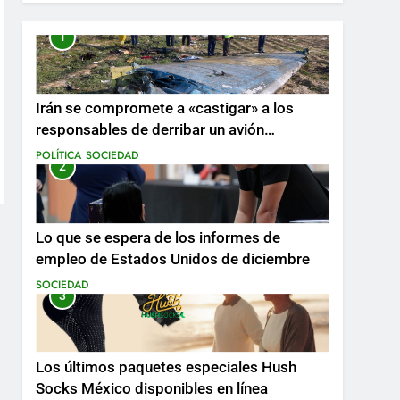
1
Irán se compromete a «castigar» a los
responsables de derribar un avión
ucraniano mientras se realizan arrestos
POLÍTICA
SOCIEDAD
2
Lo que se espera de los informes de
empleo de Estados Unidos de diciembre
SOCIEDAD
3
Los últimos paquetes especiales Hush
Socks México disponibles en línea