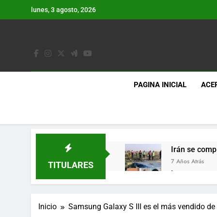
Saltar
lunes, 3 agosto, 2026
al
contenido
PAGINA INICIAL
ACE
Irán se comp
7 Años Atrás
TITULARES
Lo que se es
7 Años Atrás
Los últimos 
Inicio
Samsung Galaxy S III es el más vendido d
7 Años Atrás