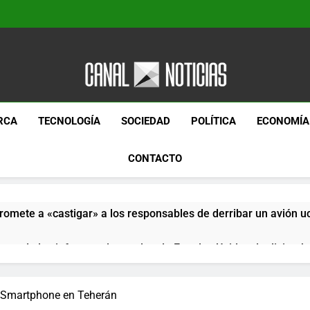
Canal Noticias
Canal Noticias
RCA
TECNOLOGÍA
SOCIEDAD
POLÍTICA
ECONOMÍA
CONTACTO
romete a «castigar» a los responsables de derribar un avión u
pera de los informes de empleo de Estados Unidos de diciemb
paquetes especiales Hush Socks México disponibles en línea
e Smartphone en Teherán