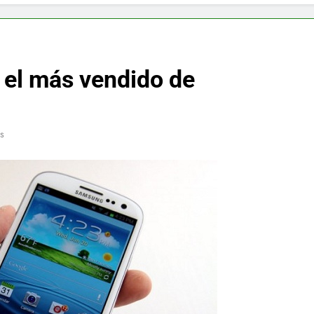
f y restaurador, Carl Ruiz, muere a los 44 años
nnedy entierra a otro miembro de la familia
 el más vendido de
a Max Testo a Precios Especiales en México, Chile, Argentina, 
are Crema Precios – Descuentos Masivos en Línea
s
RX en México – Descuentos Masivos en Mercado Libre
éxico te lleva a lugares paranormales con binoculares de visi
ia Artificial deepfake de Samsung fabrica un clip de movimien