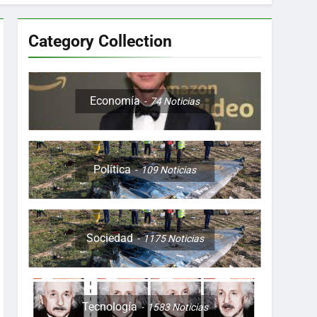
Category Collection
Colombia, Perú , Ecuador, Costa Rica y
Economía
74
Noticias
Política
109
Noticias
ón nocturna y reuniones de secuestrados
to desde una sola foto
Sociedad
1175
Noticias
Tecnología
1583
Noticias