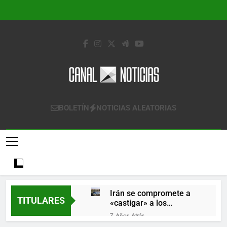
Saltar
al
contenido
Canal Noticias
Canal Noticias
BOLETÍN
NOTICIAS ALEATORIAS
Irán se compromete a
TITULARES
«castigar» a los
responsables de
7 Años Atrás
derribar un avión
Lo que se espera de los