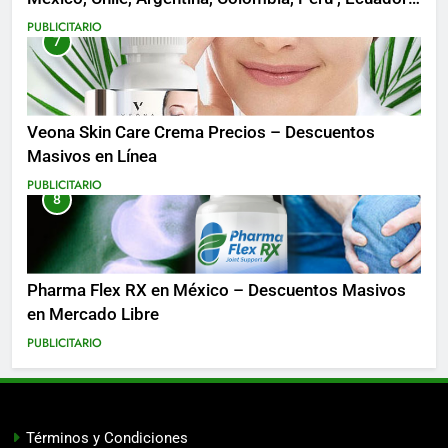
Costa Rica y Más
PUBLICITARIO
7
Veona Skin Care Crema Precios – Descuentos
Masivos en Línea
PUBLICITARIO
8
Pharma Flex RX en México – Descuentos Masivos
en Mercado Libre
PUBLICITARIO
Términos y Condiciones