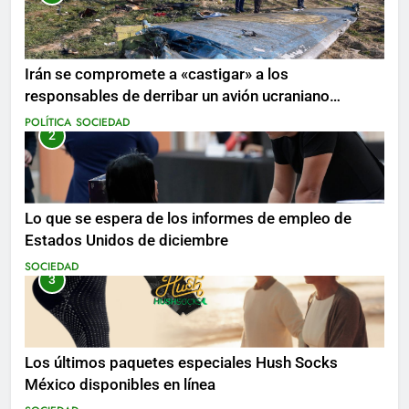
Irán se compromete a «castigar» a los
responsables de derribar un avión ucraniano
mientras se realizan arrestos
POLÍTICA
SOCIEDAD
2
Lo que se espera de los informes de empleo de
Estados Unidos de diciembre
SOCIEDAD
3
Los últimos paquetes especiales Hush Socks
México disponibles en línea