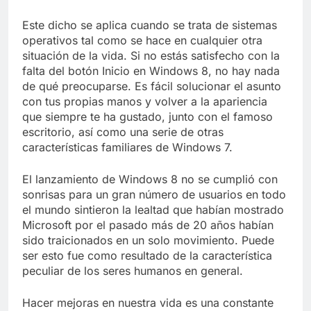
Libre
Crucero en México te
lleva a lugares
Este dicho se aplica cuando se trata de sistemas
paranormales con
operativos tal como se hace en cualquier otra
7 Años Atrás
binoculares de visión
situación de la vida. Si no estás satisfecho con la
La Inteligencia Artificial
nocturna y reuniones de
deepfake de Samsung
falta del botón Inicio en Windows 8, no hay nada
secuestrados
fabrica un clip de
de qué preocuparse. Es fácil solucionar el asunto
7 Años Atrás
movimiento desde una
con tus propias manos y volver a la apariencia
sola foto
que siempre te ha gustado, junto con el famoso
escritorio, así como una serie de otras
características familiares de Windows 7.
El lanzamiento de Windows 8 no se cumplió con
sonrisas para un gran número de usuarios en todo
el mundo sintieron la lealtad que habían mostrado
Microsoft por el pasado más de 20 años habían
sido traicionados en un solo movimiento. Puede
ser esto fue como resultado de la característica
peculiar de los seres humanos en general.
Hacer mejoras en nuestra vida es una constante