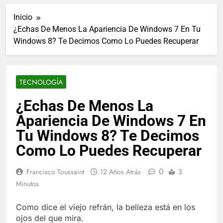
ucraniano mientras se
informes de empleo de
realizan arrestos
Inicio
Estados Unidos de
7 Años Atrás
diciembre
¿Echas De Menos La Apariencia De Windows 7 En Tu
Los últimos paquetes
Windows 8? Te Decimos Como Lo Puedes Recuperar
especiales Hush Socks
México disponibles en
7 Años Atrás
línea
El famoso chef y
restaurador, Carl Ruiz,
TECNOLOGÍA
muere a los 44 años
7 Años Atrás
La familia Kennedy
¿Echas De Menos La
entierra a otro
Apariencia De Windows 7 En
miembro de la familia
7 Años Atrás
Cápsulas Ultra Max
Tu Windows 8? Te Decimos
Testo a Precios
Como Lo Puedes Recuperar
Especiales en México,
7 Años Atrás
Chile, Argentina,
Veona Skin Care
Colombia, Perú ,
0
Francisco Toussaint
12 Años Atrás
3
Crema Precios –
Ecuador, Costa Rica y
Descuentos Masivos
Minutos
7 Años Atrás
Más
en Línea
Pharma Flex RX en
México – Descuentos
Como dice el viejo refrán, la belleza está en los
Masivos en Mercado
ojos del que mira.
7 Años Atrás