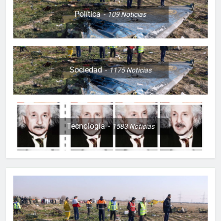
Política
109
Noticias
Sociedad
1175
Noticias
Tecnología
1583
Noticias