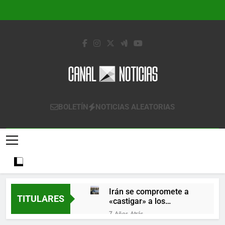
Saltar
al
contenido
Canal Noticias
Canal Noticias
BOLETÍN
NOTICIAS ALEATORIAS
Irán se compromete a
TITULARES
«castigar» a los
responsables de
7 Años Atrás
derribar un avión
Lo que se espera de los