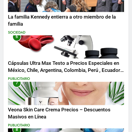
La familia Kennedy entierra a otro miembro de la
familia
SOCIEDAD
6
Cápsulas Ultra Max Testo a Precios Especiales en
México, Chile, Argentina, Colombia, Perú , Ecuador,
Costa Rica y Más
PUBLICITARIO
7
Veona Skin Care Crema Precios – Descuentos
Masivos en Línea
PUBLICITARIO
8