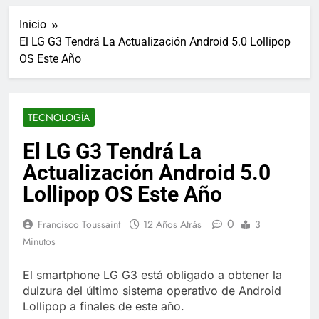
ucraniano mientras se
informes de empleo de
realizan arrestos
Inicio
Estados Unidos de
7 Años Atrás
diciembre
El LG G3 Tendrá La Actualización Android 5.0 Lollipop
Los últimos paquetes
OS Este Año
especiales Hush Socks
México disponibles en
7 Años Atrás
línea
El famoso chef y
restaurador, Carl Ruiz,
TECNOLOGÍA
muere a los 44 años
7 Años Atrás
La familia Kennedy
El LG G3 Tendrá La
entierra a otro
Actualización Android 5.0
miembro de la familia
7 Años Atrás
Cápsulas Ultra Max
Lollipop OS Este Año
Testo a Precios
Especiales en México,
7 Años Atrás
0
Francisco Toussaint
12 Años Atrás
3
Chile, Argentina,
Veona Skin Care
Minutos
Colombia, Perú ,
Crema Precios –
Ecuador, Costa Rica y
Descuentos Masivos
7 Años Atrás
Más
El smartphone LG G3 está obligado a obtener la
en Línea
Pharma Flex RX en
dulzura del último sistema operativo de Android
México – Descuentos
Lollipop a finales de este año.
Masivos en Mercado
7 Años Atrás