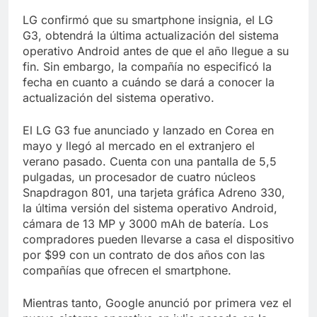
Libre
Crucero en México te
LG confirmó que su smartphone insignia, el LG
lleva a lugares
G3, obtendrá la última actualización del sistema
paranormales con
7 Años Atrás
binoculares de visión
operativo Android antes de que el año llegue a su
La Inteligencia Artificial
nocturna y reuniones de
fin. Sin embargo, la compañía no especificó la
deepfake de Samsung
secuestrados
fecha en cuanto a cuándo se dará a conocer la
fabrica un clip de
7 Años Atrás
movimiento desde una
actualización del sistema operativo.
sola foto
El LG G3 fue anunciado y lanzado en Corea en
mayo y llegó al mercado en el extranjero el
verano pasado. Cuenta con una pantalla de 5,5
pulgadas, un procesador de cuatro núcleos
Snapdragon 801, una tarjeta gráfica Adreno 330,
la última versión del sistema operativo Android,
cámara de 13 MP y 3000 mAh de batería. Los
compradores pueden llevarse a casa el dispositivo
por $99 con un contrato de dos años con las
compañías que ofrecen el smartphone.
Mientras tanto, Google anunció por primera vez el