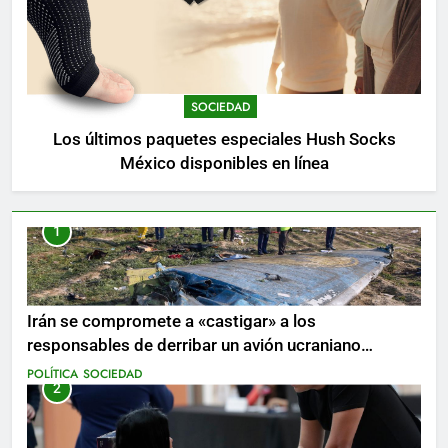
SOCIEDAD
Los últimos paquetes especiales Hush Socks
México disponibles en línea
1
Irán se compromete a «castigar» a los
responsables de derribar un avión ucraniano
mientras se realizan arrestos
POLÍTICA
SOCIEDAD
2