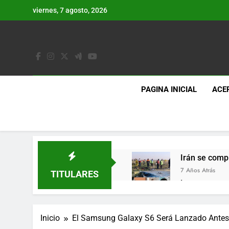
Saltar
viernes, 7 agosto, 2026
al
contenido
PAGINA INICIAL
ACE
Irán se comp
7 Años Atrás
TITULARES
Lo que se es
7 Años Atrás
Los últimos 
Inicio
El Samsung Galaxy S6 Será Lanzado Antes 
7 Años Atrás