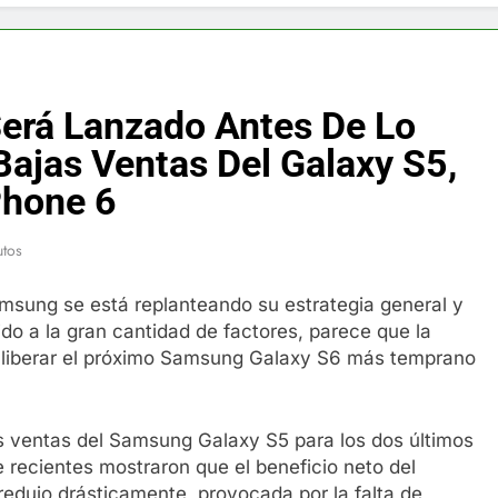
f y restaurador, Carl Ruiz, muere a los 44 años
nnedy entierra a otro miembro de la familia
erá Lanzado Antes De Lo
a Max Testo a Precios Especiales en México, Chile, Argentina, 
ajas Ventas Del Galaxy S5,
Phone 6
are Crema Precios – Descuentos Masivos en Línea
utos
RX en México – Descuentos Masivos en Mercado Libre
msung se está replanteando su estrategia general y
éxico te lleva a lugares paranormales con binoculares de visi
ido a la gran cantidad de factores, parece que la
 liberar el próximo Samsung Galaxy S6 más temprano
ia Artificial deepfake de Samsung fabrica un clip de movimien
as ventas del Samsung Galaxy S5 para los dos últimos
re recientes mostraron que el beneficio neto del
redujo drásticamente, provocada por la falta de