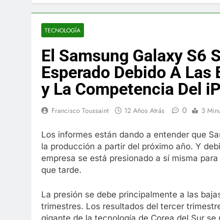
El famoso che
7 Años Atrás
La familia Ke
TECNOLOGÍA
7 Años Atrás
El Samsung Galaxy S6 S
Cápsulas Ultr
Más
Esperado Debido A Las B
7 Años Atrás
y La Competencia Del i
Veona Skin C
7 Años Atrás
0
Francisco Toussaint
12 Años Atrás
3 Min
Pharma Flex 
7 Años Atrás
Los informes están dando a entender que Sa
Crucero en M
la producción a partir del próximo año. Y deb
7 Años Atrás
empresa se está presionado a sí misma para
La Inteligenc
que tarde.
7 Años Atrás
La presión se debe principalmente a las baj
trimestres. Los resultados del tercer trimest
gigante de la tecnología de Corea del Sur se 