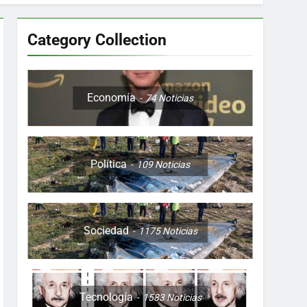
Category Collection
Colombia, Perú , Ecuador, Costa Rica y
Economía
74
Noticias
Política
109
Noticias
ón nocturna y reuniones de secuestrados
to desde una sola foto
Sociedad
1175
Noticias
Tecnología
1583
Noticias