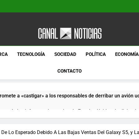
Canal Noticias
Canal Noticias
RCA
TECNOLOGÍA
SOCIEDAD
POLÍTICA
ECONOMÍA
CONTACTO
romete a «castigar» a los responsables de derribar un avión u
pera de los informes de empleo de Estados Unidos de diciemb
paquetes especiales Hush Socks México disponibles en línea
De Lo Esperado Debido A Las Bajas Ventas Del Galaxy S5, y L