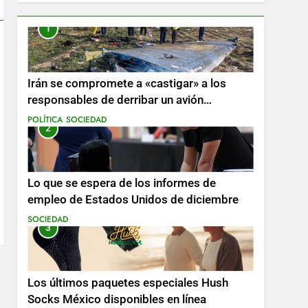
1
Irán se compromete a «castigar» a los
responsables de derribar un avión
ucraniano mientras se realizan arrestos
POLÍTICA
SOCIEDAD
2
Lo que se espera de los informes de
empleo de Estados Unidos de diciembre
SOCIEDAD
3
Los últimos paquetes especiales Hush
Socks México disponibles en línea