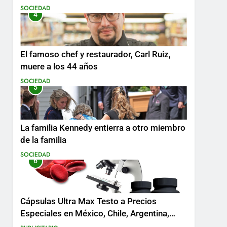
SOCIEDAD
4
El famoso chef y restaurador, Carl Ruiz,
muere a los 44 años
SOCIEDAD
5
La familia Kennedy entierra a otro miembro
de la familia
SOCIEDAD
6
Cápsulas Ultra Max Testo a Precios
Especiales en México, Chile, Argentina,
Colombia, Perú , Ecuador, Costa Rica y