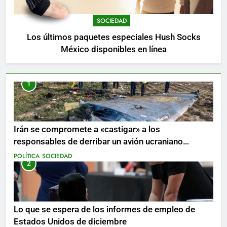
SOCIEDAD
Los últimos paquetes especiales Hush Socks
México disponibles en línea
1
Irán se compromete a «castigar» a los
responsables de derribar un avión ucraniano
mientras se realizan arrestos
POLÍTICA
SOCIEDAD
2
Lo que se espera de los informes de empleo de
Estados Unidos de diciembre