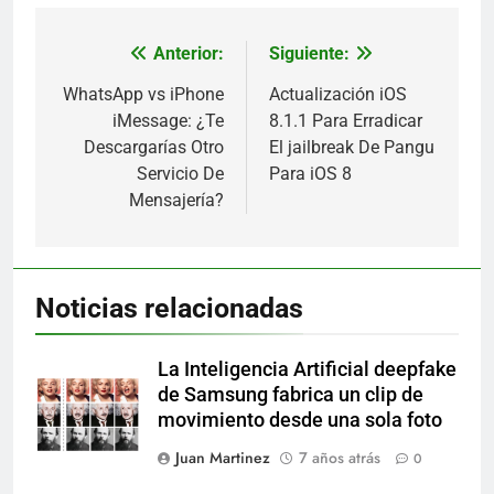
Anterior:
Siguiente:
Navegación
de
WhatsApp vs iPhone
Actualización iOS
iMessage: ¿Te
8.1.1 Para Erradicar
entradas
Descargarías Otro
El jailbreak De Pangu
Servicio De
Para iOS 8
Mensajería?
Noticias relacionadas
La Inteligencia Artificial deepfake
de Samsung fabrica un clip de
movimiento desde una sola foto
Juan Martinez
7 años atrás
0