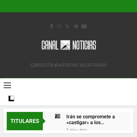
Saltar
al
contenido
Canal Noticias
Canal Noticias
BOLETÍN
NOTICIAS ALEATORIAS
Irán se compromete a
TITULARES
«castigar» a los
responsables de
7 Años Atrás
derribar un avión
Lo que se espera de los