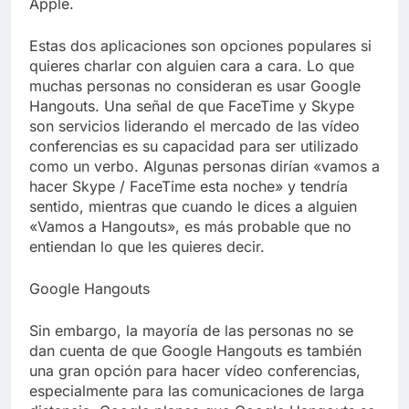
Apple.
Libre
Crucero en México te
lleva a lugares
Estas dos aplicaciones son opciones populares si
paranormales con
7 Años Atrás
binoculares de visión
quieres charlar con alguien cara a cara. Lo que
La Inteligencia Artificial
nocturna y reuniones de
muchas personas no consideran es usar Google
deepfake de Samsung
secuestrados
Hangouts. Una señal de que FaceTime y Skype
fabrica un clip de
7 Años Atrás
movimiento desde una
son servicios liderando el mercado de las vídeo
sola foto
conferencias es su capacidad para ser utilizado
como un verbo. Algunas personas dirían «vamos a
hacer Skype / FaceTime esta noche» y tendría
sentido, mientras que cuando le dices a alguien
«Vamos a Hangouts», es más probable que no
entiendan lo que les quieres decir.
Google Hangouts
Sin embargo, la mayoría de las personas no se
dan cuenta de que Google Hangouts es también
una gran opción para hacer vídeo conferencias,
especialmente para las comunicaciones de larga