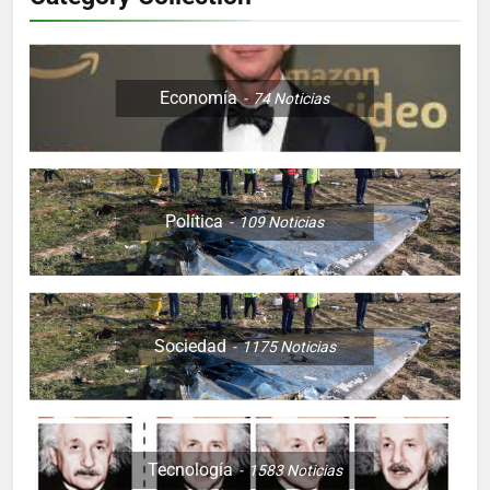
Economía
74
Noticias
Política
109
Noticias
Sociedad
1175
Noticias
Tecnología
1583
Noticias