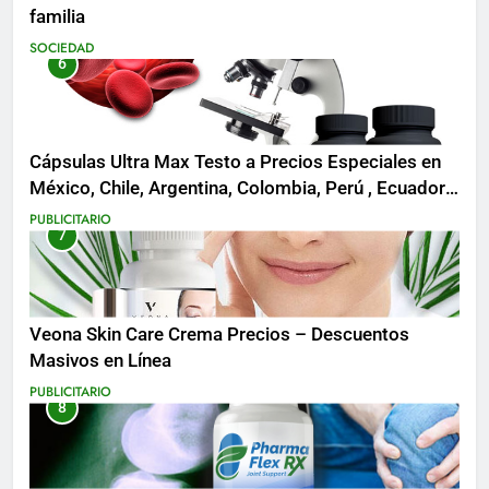
familia
SOCIEDAD
6
Cápsulas Ultra Max Testo a Precios Especiales en
México, Chile, Argentina, Colombia, Perú , Ecuador,
Costa Rica y Más
PUBLICITARIO
7
Veona Skin Care Crema Precios – Descuentos
Masivos en Línea
PUBLICITARIO
8