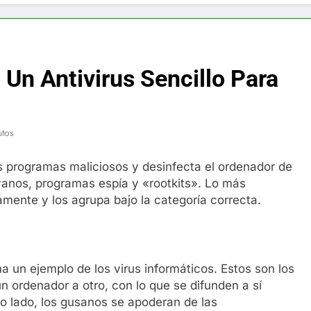
f y restaurador, Carl Ruiz, muere a los 44 años
nnedy entierra a otro miembro de la familia
 Un Antivirus Sencillo Para
a Max Testo a Precios Especiales en México, Chile, Argentina, 
are Crema Precios – Descuentos Masivos en Línea
utos
RX en México – Descuentos Masivos en Mercado Libre
s programas maliciosos y desinfecta el ordenador de
anos, programas espía y «rootkits». Lo más
éxico te lleva a lugares paranormales con binoculares de visi
amente y los agrupa bajo la categoría correcta.
ia Artificial deepfake de Samsung fabrica un clip de movimien
toma un ejemplo de los virus informáticos. Estos son los
 ordenador a otro, con lo que se difunden a sí
o lado, los gusanos se apoderan de las