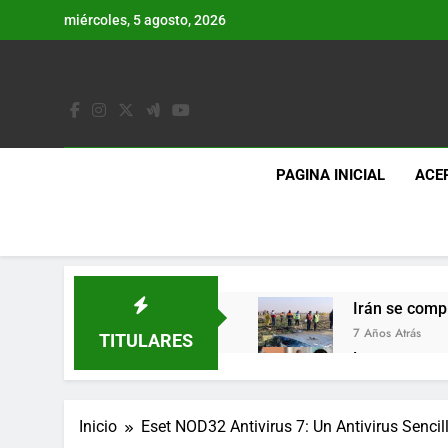
Saltar
miércoles, 5 agosto, 2026
al
contenido
PAGINA INICIAL
ACE
Irán se comp
7 Años Atrás
TITULARES
Lo que se es
7 Años Atrás
Los últimos 
Inicio
Eset NOD32 Antivirus 7: Un Antivirus Senci
7 Años Atrás