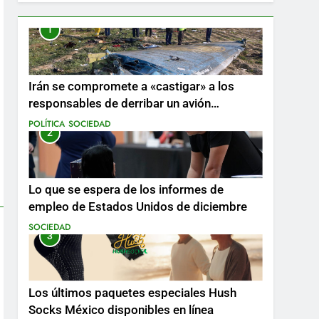
1
Irán se compromete a «castigar» a los
responsables de derribar un avión
ucraniano mientras se realizan arrestos
POLÍTICA
SOCIEDAD
2
Lo que se espera de los informes de
empleo de Estados Unidos de diciembre
SOCIEDAD
3
Los últimos paquetes especiales Hush
Socks México disponibles en línea