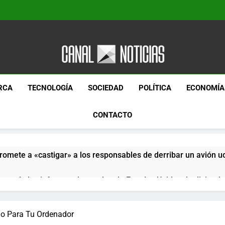
Canal Noticias
Canal Noticias
RCA
TECNOLOGÍA
SOCIEDAD
POLÍTICA
ECONOMÍA
CONTACTO
romete a «castigar» a los responsables de derribar un avión u
pera de los informes de empleo de Estados Unidos de diciemb
paquetes especiales Hush Socks México disponibles en línea
llo Para Tu Ordenador