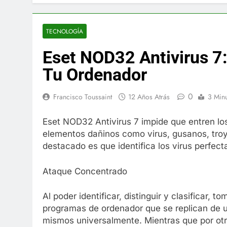
El famoso che
7 Años Atrás
La familia Ke
TECNOLOGÍA
7 Años Atrás
Eset NOD32 Antivirus 7:
Cápsulas Ultr
Más
Tu Ordenador
7 Años Atrás
Veona Skin C
0
Francisco Toussaint
12 Años Atrás
3 Min
7 Años Atrás
Pharma Flex 
Eset NOD32 Antivirus 7 impide que entren lo
7 Años Atrás
elementos dañinos como virus, gusanos, troy
Crucero en M
destacado es que identifica los virus perfect
7 Años Atrás
La Inteligenc
Ataque Concentrado
7 Años Atrás
Al poder identificar, distinguir y clasificar, 
programas de ordenador que se replican de un
mismos universalmente. Mientras que por otr