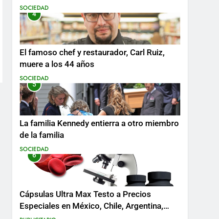
SOCIEDAD
4
El famoso chef y restaurador, Carl Ruiz,
muere a los 44 años
SOCIEDAD
5
La familia Kennedy entierra a otro miembro
de la familia
SOCIEDAD
6
Cápsulas Ultra Max Testo a Precios
Especiales en México, Chile, Argentina,
Colombia, Perú , Ecuador, Costa Rica y