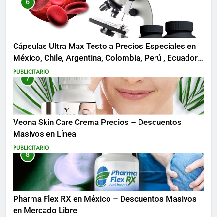
6
Cápsulas Ultra Max Testo a Precios Especiales en
México, Chile, Argentina, Colombia, Perú , Ecuador,
Costa Rica y Más
PUBLICITARIO
7
Veona Skin Care Crema Precios – Descuentos
Masivos en Línea
PUBLICITARIO
8
Pharma Flex RX en México – Descuentos Masivos
en Mercado Libre