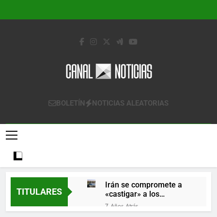
Saltar
al
contenido
Canal Noticias
Canal Noticias
BOLETÍN
NOTICIAS ALEATORIAS
Irán se compromete a
TITULARES
«castigar» a los
responsables de
7 Años Atrás
derribar un avión
Lo que se espera de los