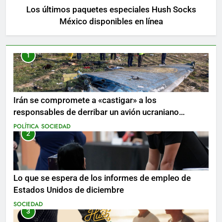
Los últimos paquetes especiales Hush Socks
México disponibles en línea
1
Irán se compromete a «castigar» a los
responsables de derribar un avión ucraniano
mientras se realizan arrestos
POLÍTICA
SOCIEDAD
2
Lo que se espera de los informes de empleo de
Estados Unidos de diciembre
SOCIEDAD
3