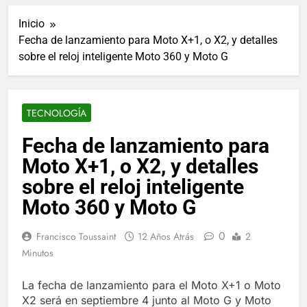
ucraniano mientras se
informes de empleo de
realizan arrestos
Inicio
Estados Unidos de
7 Años Atrás
diciembre
Fecha de lanzamiento para Moto X+1, o X2, y detalles
Los últimos paquetes
sobre el reloj inteligente Moto 360 y Moto G
especiales Hush Socks
México disponibles en
7 Años Atrás
línea
El famoso chef y
restaurador, Carl Ruiz,
TECNOLOGÍA
muere a los 44 años
7 Años Atrás
La familia Kennedy
Fecha de lanzamiento para
entierra a otro
Moto X+1, o X2, y detalles
miembro de la familia
7 Años Atrás
Cápsulas Ultra Max
sobre el reloj inteligente
Testo a Precios
Moto 360 y Moto G
Especiales en México,
7 Años Atrás
Chile, Argentina,
Veona Skin Care
Colombia, Perú ,
0
Francisco Toussaint
12 Años Atrás
2
Crema Precios –
Ecuador, Costa Rica y
Descuentos Masivos
Minutos
7 Años Atrás
Más
en Línea
Pharma Flex RX en
México – Descuentos
La fecha de lanzamiento para el Moto X+1 o Moto
Masivos en Mercado
X2 será en septiembre 4 junto al Moto G y Moto
7 Años Atrás