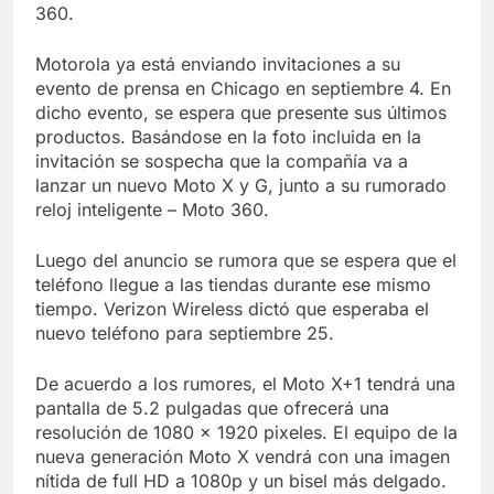
Libre
360.
Crucero en México te
lleva a lugares
paranormales con
Motorola ya está enviando invitaciones a su
7 Años Atrás
binoculares de visión
evento de prensa en Chicago en septiembre 4. En
La Inteligencia Artificial
nocturna y reuniones de
deepfake de Samsung
dicho evento, se espera que presente sus últimos
secuestrados
fabrica un clip de
productos. Basándose en la foto incluida en la
7 Años Atrás
movimiento desde una
invitación se sospecha que la compañía va a
sola foto
lanzar un nuevo Moto X y G, junto a su rumorado
reloj inteligente – Moto 360.
Luego del anuncio se rumora que se espera que el
teléfono llegue a las tiendas durante ese mismo
tiempo. Verizon Wireless dictó que esperaba el
nuevo teléfono para septiembre 25.
De acuerdo a los rumores, el Moto X+1 tendrá una
pantalla de 5.2 pulgadas que ofrecerá una
resolución de 1080 x 1920 pixeles. El equipo de la
nueva generación Moto X vendrá con una imagen
nítida de full HD a 1080p y un bisel más delgado.