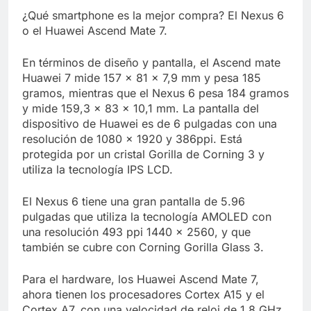
Libre
Crucero en México te
¿Qué smartphone es la mejor compra? El Nexus 6
lleva a lugares
o el Huawei Ascend Mate 7.
paranormales con
7 Años Atrás
binoculares de visión
La Inteligencia Artificial
En términos de diseño y pantalla, el Ascend mate
nocturna y reuniones de
deepfake de Samsung
secuestrados
Huawei 7 mide 157 x 81 x 7,9 mm y pesa 185
fabrica un clip de
7 Años Atrás
gramos, mientras que el Nexus 6 pesa 184 gramos
movimiento desde una
y mide 159,3 x 83 x 10,1 mm. La pantalla del
sola foto
dispositivo de Huawei es de 6 pulgadas con una
resolución de 1080 x 1920 y 386ppi. Está
protegida por un cristal Gorilla de Corning 3 y
utiliza la tecnología IPS LCD.
El Nexus 6 tiene una gran pantalla de 5.96
pulgadas que utiliza la tecnología AMOLED con
una resolución 493 ppi 1440 x 2560, y que
también se cubre con Corning Gorilla Glass 3.
Para el hardware, los Huawei Ascend Mate 7,
ahora tienen los procesadores Cortex A15 y el
Cortex A7, con una velocidad de reloj de 1,8 GHz