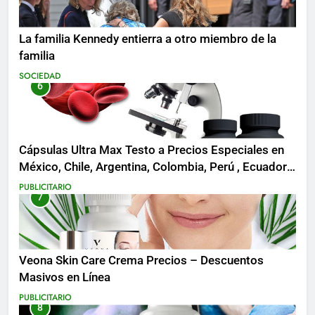
La familia Kennedy entierra a otro miembro de la
familia
SOCIEDAD
6
Cápsulas Ultra Max Testo a Precios Especiales en
México, Chile, Argentina, Colombia, Perú , Ecuador,
Costa Rica y Más
PUBLICITARIO
7
Veona Skin Care Crema Precios – Descuentos
Masivos en Línea
PUBLICITARIO
8