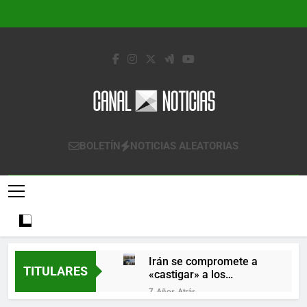
Saltar
al
contenido
Canal Noticias
Canal Noticias
BOLETÍN
NOTICIAS ALEATORIAS
Irán se compromete a
TITULARES
«castigar» a los
responsables de
7 Años Atrás
derribar un avión
Lo que se espera de los