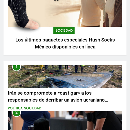
SOCIEDAD
Los últimos paquetes especiales Hush Socks
México disponibles en línea
1
Irán se compromete a «castigar» a los
responsables de derribar un avión ucraniano
mientras se realizan arrestos
POLÍTICA
SOCIEDAD
2