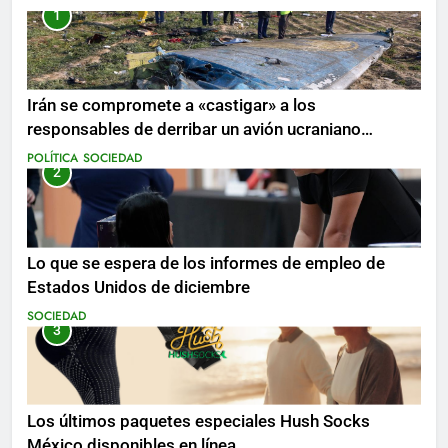
1
Irán se compromete a «castigar» a los
responsables de derribar un avión ucraniano
mientras se realizan arrestos
POLÍTICA
SOCIEDAD
2
Lo que se espera de los informes de empleo de
Estados Unidos de diciembre
SOCIEDAD
3
Los últimos paquetes especiales Hush Socks
México disponibles en línea