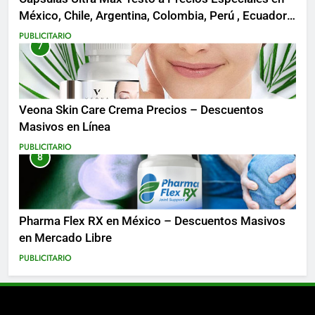
México, Chile, Argentina, Colombia, Perú , Ecuador,
Costa Rica y Más
PUBLICITARIO
7
Veona Skin Care Crema Precios – Descuentos
Masivos en Línea
PUBLICITARIO
8
Pharma Flex RX en México – Descuentos Masivos
en Mercado Libre
PUBLICITARIO