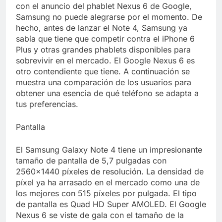
Libre
con el anuncio del phablet Nexus 6 de Google,
Crucero en México te
lleva a lugares
Samsung no puede alegrarse por el momento. De
paranormales con
hecho, antes de lanzar el Note 4, Samsung ya
7 Años Atrás
binoculares de visión
sabía que tiene que competir contra el iPhone 6
La Inteligencia Artificial
nocturna y reuniones de
deepfake de Samsung
Plus y otras grandes phablets disponibles para
secuestrados
fabrica un clip de
sobrevivir en el mercado. El Google Nexus 6 es
7 Años Atrás
movimiento desde una
otro contendiente que tiene. A continuación se
sola foto
muestra una comparación de los usuarios para
obtener una esencia de qué teléfono se adapta a
tus preferencias.
Pantalla
El Samsung Galaxy Note 4 tiene un impresionante
tamaño de pantalla de 5,7 pulgadas con
2560×1440 píxeles de resolución. La densidad de
píxel ya ha arrasado en el mercado como una de
los mejores con 515 píxeles por pulgada. El tipo
de pantalla es Quad HD Super AMOLED. El Google
Nexus 6 se viste de gala con el tamaño de la