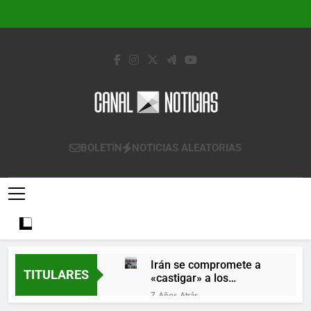
Saltar
al
contenido
Canal Noticias
Canal Noticias
BOLETÍN
NOTICIAS ALEATORIAS
Irán se compromete a
TITULARES
«castigar» a los
responsables de
7 Años Atrás
derribar un avión
Lo que se espera de los