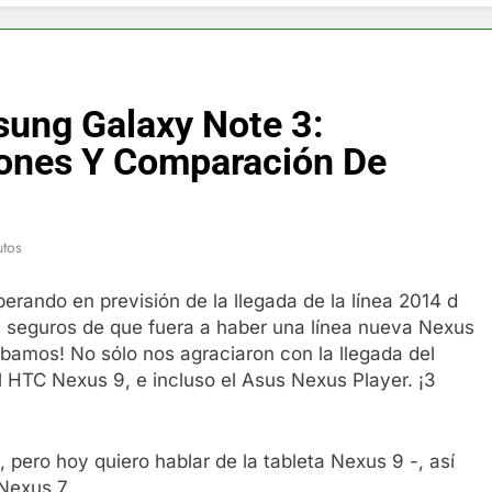
f y restaurador, Carl Ruiz, muere a los 44 años
nnedy entierra a otro miembro de la familia
ung Galaxy Note 3:
a Max Testo a Precios Especiales en México, Chile, Argentina, 
iones Y Comparación De
are Crema Precios – Descuentos Masivos en Línea
utos
RX en México – Descuentos Masivos en Mercado Libre
ando en previsión de la llegada de la línea 2014 d
éxico te lleva a lugares paranormales con binoculares de visi
os seguros de que fuera a haber una línea nueva Nexus
bamos! No sólo nos agraciaron con la llegada del
ia Artificial deepfake de Samsung fabrica un clip de movimien
 HTC Nexus 9, e incluso el Asus Nexus Player. ¡3
, pero hoy quiero hablar de la tableta Nexus 9 -, así
 Nexus 7.