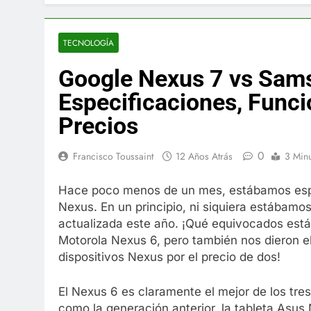
El famoso che
7 Años Atrás
La familia Ke
TECNOLOGÍA
7 Años Atrás
Google Nexus 7 vs Sams
Cápsulas Ultr
Más
Especificaciones, Func
7 Años Atrás
Precios
Veona Skin C
7 Años Atrás
0
Francisco Toussaint
12 Años Atrás
3 Min
Pharma Flex 
7 Años Atrás
Hace poco menos de un mes, estábamos esper
Crucero en M
Nexus. En un principio, ni siquiera estábam
7 Años Atrás
actualizada este año. ¡Qué equivocados está
La Inteligenc
Motorola Nexus 6, pero también nos dieron el
7 Años Atrás
dispositivos Nexus por el precio de dos!
El Nexus 6 es claramente el mejor de los tres
como la generación anterior, la tableta Asus