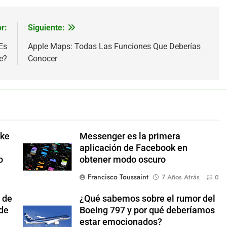
r:
Siguiente:
Es
Apple Maps: Todas Las Funciones Que Deberías
e?
Conocer
ake
Messenger es la primera
aplicación de Facebook en
o
obtener modo oscuro
Francisco Toussaint
7 Años Atrás
0
 de
¿Qué sabemos sobre el rumor del
 de
Boeing 797 y por qué deberíamos
estar emocionados?