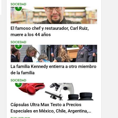
SOCIEDAD
4
El famoso chef y restaurador, Carl Ruiz,
muere a los 44 años
SOCIEDAD
5
La familia Kennedy entierra a otro miembro
de la familia
SOCIEDAD
6
Cápsulas Ultra Max Testo a Precios
Especiales en México, Chile, Argentina,
Colombia, Perú , Ecuador, Costa Rica y