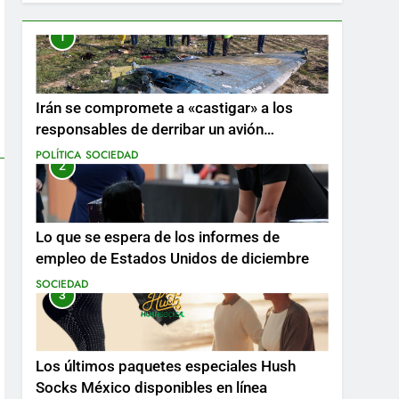
1
Irán se compromete a «castigar» a los
responsables de derribar un avión
ucraniano mientras se realizan arrestos
POLÍTICA
SOCIEDAD
2
Lo que se espera de los informes de
empleo de Estados Unidos de diciembre
SOCIEDAD
3
Los últimos paquetes especiales Hush
Socks México disponibles en línea