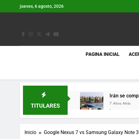
Saltar
jueves, 6 agosto, 2026
al
contenido
PAGINA INICIAL
ACE
Irán se comp
7 Años Atrás
TITULARES
Lo que se es
7 Años Atrás
Los últimos 
Inicio
Google Nexus 7 vs Samsung Galaxy Note 3:
7 Años Atrás