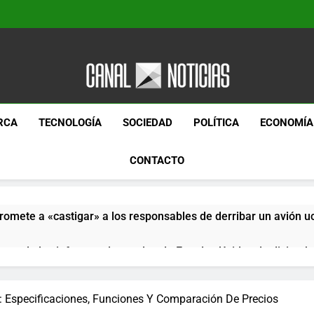
Canal Noticias
Canal Noticias
RCA
TECNOLOGÍA
SOCIEDAD
POLÍTICA
ECONOMÍA
CONTACTO
romete a «castigar» a los responsables de derribar un avión u
pera de los informes de empleo de Estados Unidos de diciemb
paquetes especiales Hush Socks México disponibles en línea
 Especificaciones, Funciones Y Comparación De Precios