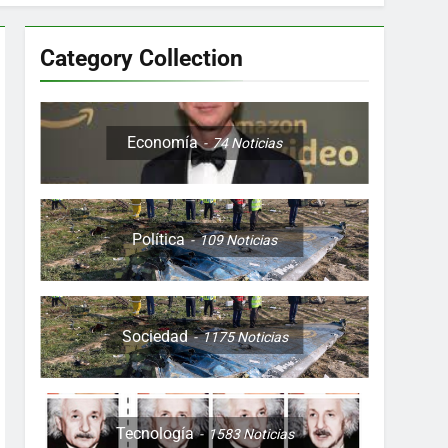
Category Collection
Colombia, Perú , Ecuador, Costa Rica y
Economía
74
Noticias
Política
109
Noticias
ón nocturna y reuniones de secuestrados
to desde una sola foto
Sociedad
1175
Noticias
Tecnología
1583
Noticias