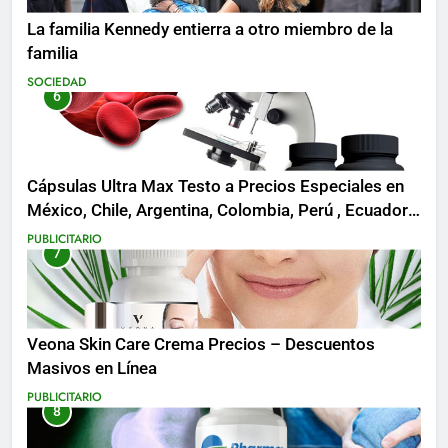
La familia Kennedy entierra a otro miembro de la
familia
SOCIEDAD
6
Cápsulas Ultra Max Testo a Precios Especiales en
México, Chile, Argentina, Colombia, Perú , Ecuador,
Costa Rica y Más
PUBLICITARIO
7
Veona Skin Care Crema Precios – Descuentos
Masivos en Línea
PUBLICITARIO
8