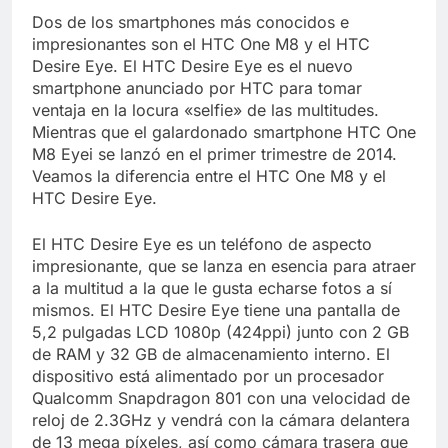
Libre
Crucero en México te
Dos de los smartphones más conocidos e
lleva a lugares
impresionantes son el HTC One M8 y el HTC
paranormales con
7 Años Atrás
Desire Eye. El HTC Desire Eye es el nuevo
binoculares de visión
La Inteligencia Artificial
smartphone anunciado por HTC para tomar
nocturna y reuniones de
deepfake de Samsung
secuestrados
ventaja en la locura «selfie» de las multitudes.
fabrica un clip de
7 Años Atrás
Mientras que el galardonado smartphone HTC One
movimiento desde una
M8 Eyei se lanzó en el primer trimestre de 2014.
sola foto
Veamos la diferencia entre el HTC One M8 y el
HTC Desire Eye.
El HTC Desire Eye es un teléfono de aspecto
impresionante, que se lanza en esencia para atraer
a la multitud a la que le gusta echarse fotos a sí
mismos. El HTC Desire Eye tiene una pantalla de
5,2 pulgadas LCD 1080p (424ppi) junto con 2 GB
de RAM y 32 GB de almacenamiento interno. El
dispositivo está alimentado por un procesador
Qualcomm Snapdragon 801 con una velocidad de
reloj de 2.3GHz y vendrá con la cámara delantera
de 13 mega píxeles, así como cámara trasera que