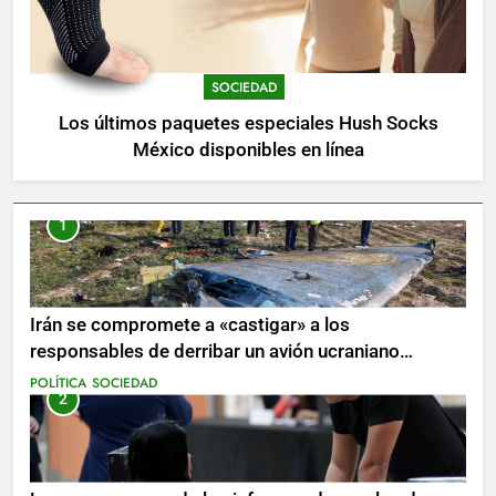
SOCIEDAD
Los últimos paquetes especiales Hush Socks
México disponibles en línea
1
Irán se compromete a «castigar» a los
responsables de derribar un avión ucraniano
mientras se realizan arrestos
POLÍTICA
SOCIEDAD
2