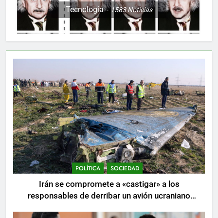
Tecnología
1583
Noticias
POLÍTICA
SOCIEDAD
Irán se compromete a «castigar» a los
responsables de derribar un avión ucraniano
mientras se realizan arrestos