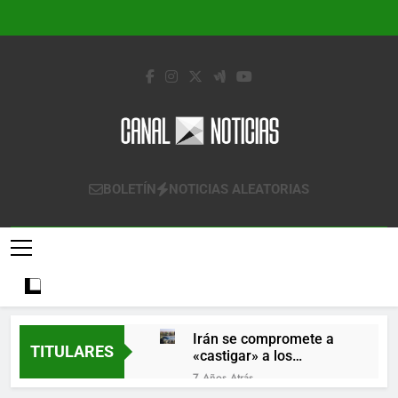
Saltar
al
contenido
Canal Noticias
Canal Noticias
BOLETÍN
NOTICIAS ALEATORIAS
Irán se compromete a
TITULARES
«castigar» a los
responsables de
7 Años Atrás
derribar un avión
Lo que se espera de los