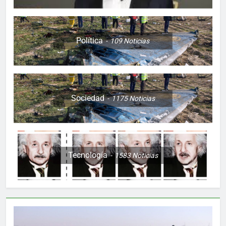
Política
109
Noticias
Sociedad
1175
Noticias
Tecnología
1583
Noticias