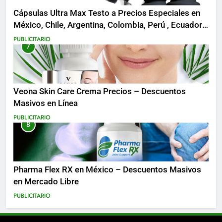
Cápsulas Ultra Max Testo a Precios Especiales en
México, Chile, Argentina, Colombia, Perú , Ecuador,
Costa Rica y Más
PUBLICITARIO
7
Veona Skin Care Crema Precios – Descuentos
Masivos en Línea
PUBLICITARIO
8
Pharma Flex RX en México – Descuentos Masivos
en Mercado Libre
PUBLICITARIO