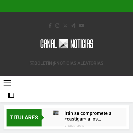
Saltar
al
contenido
Canal Noticias
Canal Noticias
BOLETÍN
NOTICIAS ALEATORIAS
Irán se compromete a
TITULARES
«castigar» a los
responsables de
7 Años Atrás
derribar un avión
Lo que se espera de los