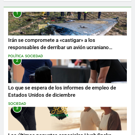
1
Irán se compromete a «castigar» a los
responsables de derribar un avión ucraniano
mientras se realizan arrestos
POLÍTICA
SOCIEDAD
2
Lo que se espera de los informes de empleo de
Estados Unidos de diciembre
SOCIEDAD
3