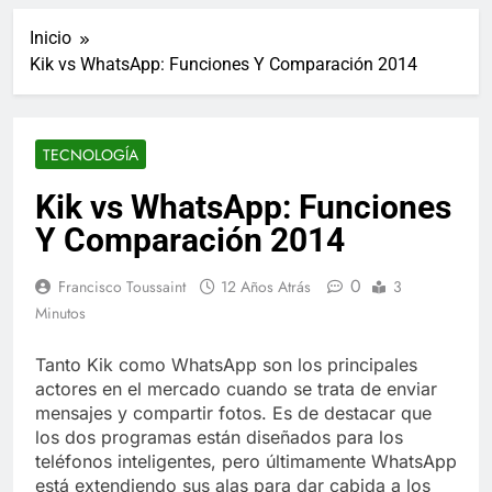
ucraniano mientras se
informes de empleo de
realizan arrestos
Inicio
Estados Unidos de
7 Años Atrás
diciembre
Kik vs WhatsApp: Funciones Y Comparación 2014
Los últimos paquetes
especiales Hush Socks
México disponibles en
7 Años Atrás
línea
El famoso chef y
TECNOLOGÍA
restaurador, Carl Ruiz,
muere a los 44 años
7 Años Atrás
Kik vs WhatsApp: Funciones
La familia Kennedy
Y Comparación 2014
entierra a otro
miembro de la familia
7 Años Atrás
0
Francisco Toussaint
12 Años Atrás
3
Cápsulas Ultra Max
Testo a Precios
Minutos
Especiales en México,
7 Años Atrás
Chile, Argentina,
Veona Skin Care
Tanto Kik como WhatsApp son los principales
Colombia, Perú ,
Crema Precios –
actores en el mercado cuando se trata de enviar
Ecuador, Costa Rica y
Descuentos Masivos
7 Años Atrás
mensajes y compartir fotos. Es de destacar que
Más
en Línea
Pharma Flex RX en
los dos programas están diseñados para los
México – Descuentos
teléfonos inteligentes, pero últimamente WhatsApp
Masivos en Mercado
7 Años Atrás
está extendiendo sus alas para dar cabida a los