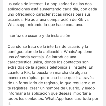
Libre
Crucero en México te
usuarios de internet. La popularidad de las dos
lleva a lugares
aplicaciones está aumentando cada día, con cada
paranormales con
7 Años Atrás
uno ofreciendo características únicas para sus
binoculares de visión
La Inteligencia Artificial
usuarios. He aquí una comparación de Kik vs
nocturna y reuniones de
deepfake de Samsung
Whatsapp, mirando lo que hace cada una.
secuestrados
fabrica un clip de
7 Años Atrás
movimiento desde una
Interfaz de usuario y de instalación
sola foto
Cuando se trata de la interfaz de usuario y la
configuración de la aplicación, WhatsApp tiene
una cómoda ventaja. Se introduce una
característica única, donde los contactos son
extraídos de la agenda telefónica al instante. En
cuanto a Kik, la puesta en marcha de alguna
manera es rápida, pero uno tiene que ir a través
de un formulario de registro, lo que requiere que
te registres, crear un nombre de usuario, y luego
informar a la aplicación que deseas importar a
todos tus contactos. WhatsApp hace casi todo por
ti.