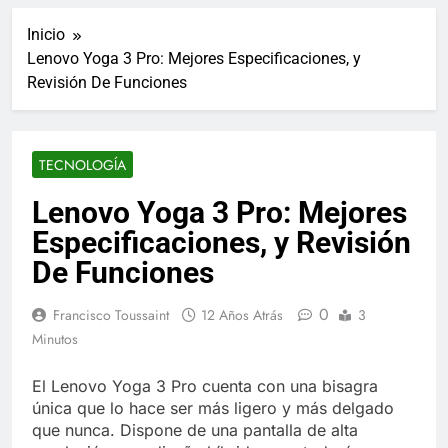
ucraniano mientras se
informes de empleo de
realizan arrestos
Inicio
Estados Unidos de
7 Años Atrás
diciembre
Lenovo Yoga 3 Pro: Mejores Especificaciones, y
Los últimos paquetes
Revisión De Funciones
especiales Hush Socks
México disponibles en
7 Años Atrás
línea
El famoso chef y
restaurador, Carl Ruiz,
TECNOLOGÍA
muere a los 44 años
7 Años Atrás
La familia Kennedy
Lenovo Yoga 3 Pro: Mejores
entierra a otro
Especificaciones, y Revisión
miembro de la familia
7 Años Atrás
Cápsulas Ultra Max
De Funciones
Testo a Precios
Especiales en México,
7 Años Atrás
0
Francisco Toussaint
12 Años Atrás
3
Chile, Argentina,
Veona Skin Care
Minutos
Colombia, Perú ,
Crema Precios –
Ecuador, Costa Rica y
Descuentos Masivos
7 Años Atrás
Más
El Lenovo Yoga 3 Pro cuenta con una bisagra
en Línea
Pharma Flex RX en
única que lo hace ser más ligero y más delgado
México – Descuentos
que nunca. Dispone de una pantalla de alta
Masivos en Mercado
7 Años Atrás