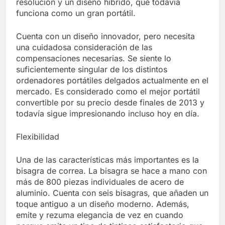
resolución y un diseño híbrido, que todavía
Libre
Crucero en México te
funciona como un gran portátil.
lleva a lugares
paranormales con
7 Años Atrás
binoculares de visión
Cuenta con un diseño innovador, pero necesita
La Inteligencia Artificial
nocturna y reuniones de
una cuidadosa consideración de las
deepfake de Samsung
secuestrados
compensaciones necesarias. Se siente lo
fabrica un clip de
7 Años Atrás
movimiento desde una
suficientemente singular de los distintos
sola foto
ordenadores portátiles delgados actualmente en el
mercado. Es considerado como el mejor portátil
convertible por su precio desde finales de 2013 y
todavía sigue impresionando incluso hoy en día.
Flexibilidad
Una de las características más importantes es la
bisagra de correa. La bisagra se hace a mano con
más de 800 piezas individuales de acero de
aluminio. Cuenta con seis bisagras, que añaden un
toque antiguo a un diseño moderno. Además,
emite y rezuma elegancia de vez en cuando