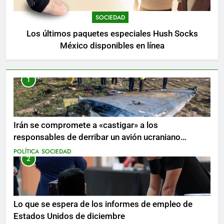
SOCIEDAD
Los últimos paquetes especiales Hush Socks
México disponibles en línea
1
Irán se compromete a «castigar» a los
responsables de derribar un avión ucraniano
mientras se realizan arrestos
POLÍTICA
SOCIEDAD
2
Lo que se espera de los informes de empleo de
Estados Unidos de diciembre