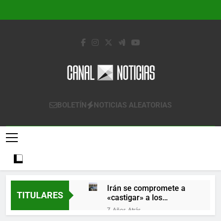
Saltar
al
contenido
Canal Noticias
Canal Noticias
BOLETÍN
NOTICIAS ALEATORIAS
Irán se compromete a
TITULARES
«castigar» a los
responsables de
7 Años Atrás
derribar un avión
Lo que se espera de los