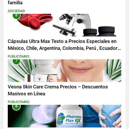
familia
SOCIEDAD
6
Cápsulas Ultra Max Testo a Precios Especiales en
México, Chile, Argentina, Colombia, Perú , Ecuador,
Costa Rica y Más
PUBLICITARIO
7
Veona Skin Care Crema Precios – Descuentos
Masivos en Línea
PUBLICITARIO
8