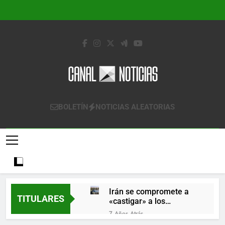
Saltar
al
contenido
Canal Noticias
Canal Noticias
BOLETÍN
NOTICIAS ALEATORIAS
Irán se compromete a
TITULARES
«castigar» a los
responsables de
7 Años Atrás
derribar un avión
Lo que se espera de los