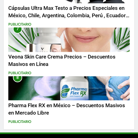
Cápsulas Ultra Max Testo a Precios Especiales en
México, Chile, Argentina, Colombia, Perú , Ecuador,
Costa Rica y Más
PUBLICITARIO
7
Veona Skin Care Crema Precios – Descuentos
Masivos en Línea
PUBLICITARIO
8
Pharma Flex RX en México – Descuentos Masivos
en Mercado Libre
PUBLICITARIO