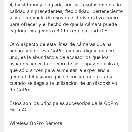
Libre
Crucero en México te
4, ha sido muy elogiada por su, resolución de alta
lleva a lugares
calidad sin precedentes, flexibilidad, perteneciente
paranormales con
7 Años Atrás
a la abundancia de usos que el dispositivo como
binoculares de visión
La Inteligencia Artificial
para ofrecer y el hecho de que la cámara puede
nocturna y reuniones de
deepfake de Samsung
capturar imágenes a 60 fps con calidad 1080p.
secuestrados
fabrica un clip de
7 Años Atrás
movimiento desde una
Otro aspecto de esta línea de cámaras que ha
sola foto
hecho la empresa GoPro cámara digital número
uno, es la abundancia de accesorios que los
usuarios tienen la opción de ser capaz de utilizar,
que sólo sirven para aumentar la experiencia
general del usuario que se encuentra a notarse
cuando se llega a la utilización de un dispositivo
de GoPro.
Estos son los principales accesorios de la GoPro
Hero 4:
Wireless GoPro Remote