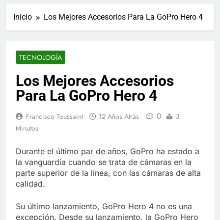
ucraniano mientras se
informes de empleo de
realizan arrestos
Inicio
Los Mejores Accesorios Para La GoPro Hero 4
Estados Unidos de
7 Años Atrás
diciembre
Los últimos paquetes
especiales Hush Socks
México disponibles en
7 Años Atrás
TECNOLOGÍA
línea
El famoso chef y
restaurador, Carl Ruiz,
Los Mejores Accesorios
muere a los 44 años
7 Años Atrás
Para La GoPro Hero 4
La familia Kennedy
entierra a otro
0
miembro de la familia
Francisco Toussaint
12 Años Atrás
3
7 Años Atrás
Minutos
Cápsulas Ultra Max
Testo a Precios
Especiales en México,
Durante el último par de años, GoPro ha estado a
7 Años Atrás
Chile, Argentina,
la vanguardia cuando se trata de cámaras en la
Veona Skin Care
Colombia, Perú ,
Crema Precios –
parte superior de la línea, con las cámaras de alta
Ecuador, Costa Rica y
Descuentos Masivos
calidad.
7 Años Atrás
Más
en Línea
Pharma Flex RX en
México – Descuentos
Su último lanzamiento, GoPro Hero 4 no es una
Masivos en Mercado
7 Años Atrás
excepción. Desde su lanzamiento, la GoPro Hero