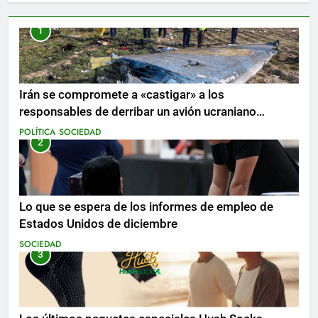
1
Irán se compromete a «castigar» a los
responsables de derribar un avión ucraniano
mientras se realizan arrestos
POLÍTICA
SOCIEDAD
2
Lo que se espera de los informes de empleo de
Estados Unidos de diciembre
SOCIEDAD
3