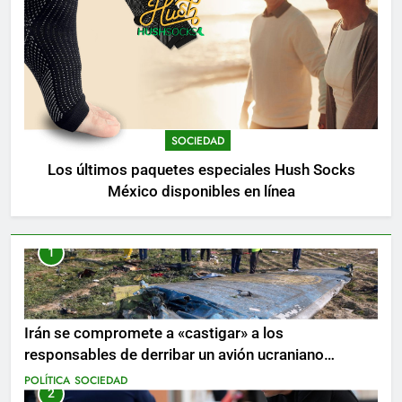
SOCIEDAD
Los últimos paquetes especiales Hush Socks
México disponibles en línea
1
Irán se compromete a «castigar» a los
responsables de derribar un avión ucraniano
mientras se realizan arrestos
POLÍTICA
SOCIEDAD
2