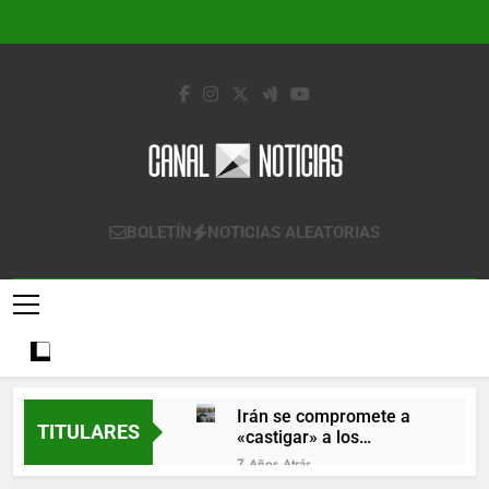
Saltar
al
contenido
Canal Noticias
Canal Noticias
BOLETÍN
NOTICIAS ALEATORIAS
Irán se compromete a
TITULARES
«castigar» a los
responsables de
7 Años Atrás
derribar un avión
Lo que se espera de los