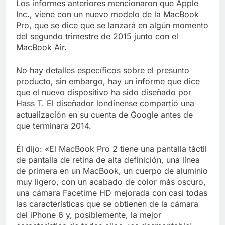
Libre
Los informes anteriores mencionaron que Apple
Crucero en México te
Inc., viene con un nuevo modelo de la MacBook
lleva a lugares
Pro, que se dice que se lanzará en algún momento
paranormales con
7 Años Atrás
binoculares de visión
del segundo trimestre de 2015 junto con el
La Inteligencia Artificial
nocturna y reuniones de
MacBook Air.
deepfake de Samsung
secuestrados
fabrica un clip de
7 Años Atrás
movimiento desde una
No hay detalles específicos sobre el presunto
sola foto
producto, sin embargo, hay un informe que dice
que el nuevo dispositivo ha sido diseñado por
Hass T. El diseñador londinense compartió una
actualización en su cuenta de Google antes de
que terminara 2014.
Él dijo: «El MacBook Pro 2 tiene una pantalla táctil
de pantalla de retina de alta definición, una línea
de primera en un MacBook, un cuerpo de aluminio
muy ligero, con un acabado de color más oscuro,
una cámara Facetime HD mejorada con casi todas
las características que se obtienen de la cámara
del iPhone 6 y, posiblemente, la mejor