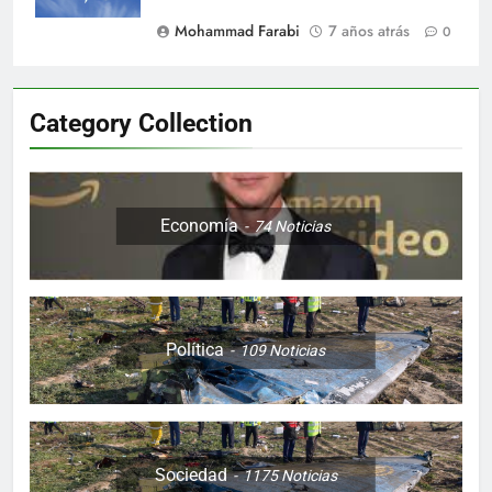
Mohammad Farabi
7 años atrás
0
Category Collection
Economía
74
Noticias
Política
109
Noticias
Sociedad
1175
Noticias