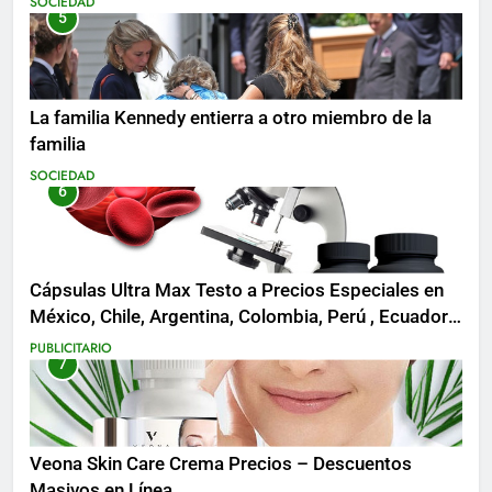
SOCIEDAD
5
La familia Kennedy entierra a otro miembro de la
familia
SOCIEDAD
6
Cápsulas Ultra Max Testo a Precios Especiales en
México, Chile, Argentina, Colombia, Perú , Ecuador,
Costa Rica y Más
PUBLICITARIO
7
Veona Skin Care Crema Precios – Descuentos
Masivos en Línea