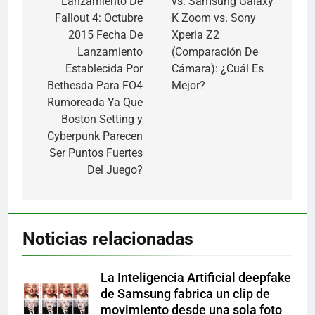
Lanzamiento De
vs. Samsung Galaxy
entradas
Fallout 4: Octubre
K Zoom vs. Sony
2015 Fecha De
Xperia Z2
Lanzamiento
(Comparación De
Establecida Por
Cámara): ¿Cuál Es
Bethesda Para FO4
Mejor?
Rumoreada Ya Que
Boston Setting y
Cyberpunk Parecen
Ser Puntos Fuertes
Del Juego?
Noticias relacionadas
La Inteligencia Artificial deepfake
de Samsung fabrica un clip de
movimiento desde una sola foto