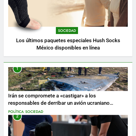
SOCIEDAD
Los últimos paquetes especiales Hush Socks
México disponibles en línea
1
Irán se compromete a «castigar» a los
responsables de derribar un avión ucraniano
mientras se realizan arrestos
POLÍTICA
SOCIEDAD
2