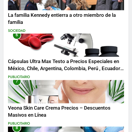
La familia Kennedy entierra a otro miembro de la
familia
SOCIEDAD
6
Cápsulas Ultra Max Testo a Precios Especiales en
México, Chile, Argentina, Colombia, Perú , Ecuador,
Costa Rica y Más
PUBLICITARIO
7
Veona Skin Care Crema Precios – Descuentos
Masivos en Línea
PUBLICITARIO
8