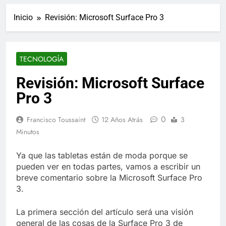
ucraniano mientras se
informes de empleo de
realizan arrestos
Inicio
Revisión: Microsoft Surface Pro 3
Estados Unidos de
7 Años Atrás
diciembre
Los últimos paquetes
especiales Hush Socks
México disponibles en
7 Años Atrás
TECNOLOGÍA
línea
El famoso chef y
restaurador, Carl Ruiz,
Revisión: Microsoft Surface
muere a los 44 años
7 Años Atrás
Pro 3
La familia Kennedy
entierra a otro
0
miembro de la familia
Francisco Toussaint
12 Años Atrás
3
7 Años Atrás
Minutos
Cápsulas Ultra Max
Testo a Precios
Especiales en México,
Ya que las tabletas están de moda porque se
7 Años Atrás
Chile, Argentina,
pueden ver en todas partes, vamos a escribir un
Veona Skin Care
Colombia, Perú ,
Crema Precios –
breve comentario sobre la Microsoft Surface Pro
Ecuador, Costa Rica y
Descuentos Masivos
3.
7 Años Atrás
Más
en Línea
Pharma Flex RX en
México – Descuentos
La primera sección del artículo será una visión
Masivos en Mercado
7 Años Atrás
general de las cosas de la Surface Pro 3 de