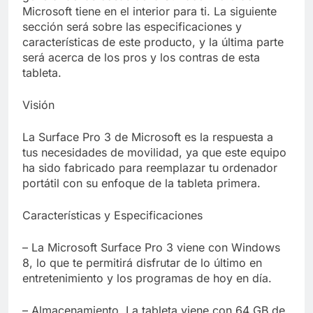
Libre
Crucero en México te
Microsoft tiene en el interior para ti. La siguiente
lleva a lugares
sección será sobre las especificaciones y
paranormales con
7 Años Atrás
características de este producto, y la última parte
binoculares de visión
La Inteligencia Artificial
será acerca de los pros y los contras de esta
nocturna y reuniones de
deepfake de Samsung
tableta.
secuestrados
fabrica un clip de
7 Años Atrás
movimiento desde una
Visión
sola foto
La Surface Pro 3 de Microsoft es la respuesta a
tus necesidades de movilidad, ya que este equipo
ha sido fabricado para reemplazar tu ordenador
portátil con su enfoque de la tableta primera.
Características y Especificaciones
– La Microsoft Surface Pro 3 viene con Windows
8, lo que te permitirá disfrutar de lo último en
entretenimiento y los programas de hoy en día.
– Almacenamiento. La tableta viene con 64 GB de