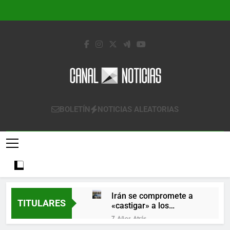
Saltar
al
contenido
Canal Noticias
Canal Noticias
BOLETÍN
NOTICIAS ALEATORIAS
Irán se compromete a
TITULARES
«castigar» a los
responsables de
7 Años Atrás
derribar un avión
Lo que se espera de los