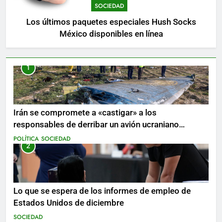
SOCIEDAD
Los últimos paquetes especiales Hush Socks
México disponibles en línea
1
Irán se compromete a «castigar» a los
responsables de derribar un avión ucraniano
mientras se realizan arrestos
POLÍTICA
SOCIEDAD
2
Lo que se espera de los informes de empleo de
Estados Unidos de diciembre
SOCIEDAD