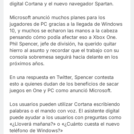
Libre
digital Cortana y el nuevo navegador Spartan.
Crucero en México te
lleva a lugares
paranormales con
Microsoft anunció muchos planes para los
7 Años Atrás
binoculares de visión
jugadores de PC gracias a la llegada de Windows
La Inteligencia Artificial
nocturna y reuniones de
deepfake de Samsung
10, y muchos se echaron las manos a la cabeza
secuestrados
fabrica un clip de
pensando cómo podía afectar eso a Xbox One.
7 Años Atrás
movimiento desde una
Phil Spencer, jefe de división, ha querido quitar
sola foto
hierro al asunto y recordar que el trabajo con su
consola sobremesa seguirá hacia delante en los
próximos años.
En una respuesta en Twitter, Spencer contesta
esto a quienes dudan de los beneficios de sacar
juegos en One y PC como anunció Microsoft.
Los usuarios pueden utilizar Cortana escribiendo
palabras o el mando con voz. El asistente digital
puede ayudar a los usuarios con preguntas como
«¿Lloverá mañana?» o «¿Cuánto cuesta el nuevo
teléfono de Windows?»