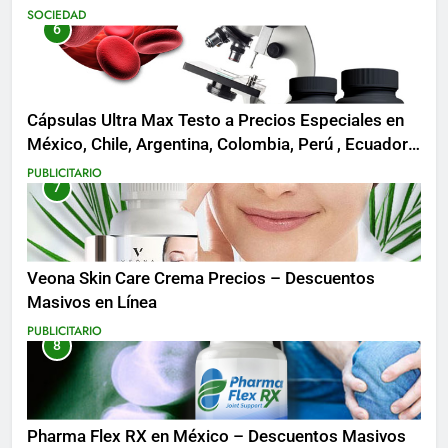
SOCIEDAD
6
Cápsulas Ultra Max Testo a Precios Especiales en
México, Chile, Argentina, Colombia, Perú , Ecuador,
Costa Rica y Más
PUBLICITARIO
7
Veona Skin Care Crema Precios – Descuentos
Masivos en Línea
PUBLICITARIO
8
Pharma Flex RX en México – Descuentos Masivos