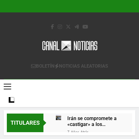
Saltar
al
contenido
Canal Noticias
Canal Noticias
BOLETÍN
NOTICIAS ALEATORIAS
Irán se compromete a
TITULARES
«castigar» a los
responsables de
7 Años Atrás
derribar un avión
Lo que se espera de los