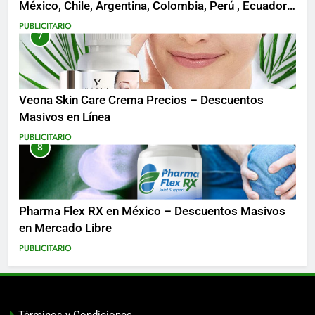
México, Chile, Argentina, Colombia, Perú , Ecuador,
Costa Rica y Más
PUBLICITARIO
7
Veona Skin Care Crema Precios – Descuentos
Masivos en Línea
PUBLICITARIO
8
Pharma Flex RX en México – Descuentos Masivos
en Mercado Libre
PUBLICITARIO