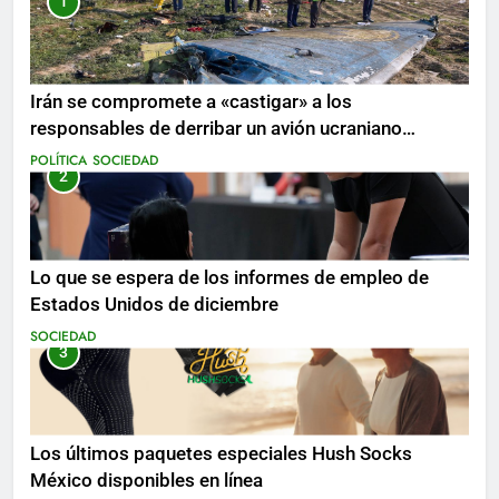
1
Irán se compromete a «castigar» a los
responsables de derribar un avión ucraniano
mientras se realizan arrestos
POLÍTICA
SOCIEDAD
2
Lo que se espera de los informes de empleo de
Estados Unidos de diciembre
SOCIEDAD
3
Los últimos paquetes especiales Hush Socks
México disponibles en línea