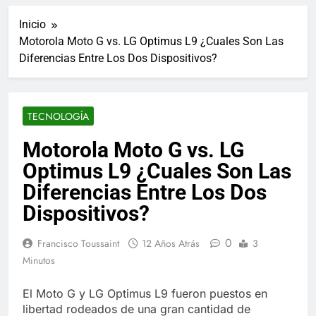
ucraniano mientras se
informes de empleo de
realizan arrestos
Inicio
Estados Unidos de
7 Años Atrás
diciembre
Motorola Moto G vs. LG Optimus L9 ¿Cuales Son Las
Los últimos paquetes
Diferencias Entre Los Dos Dispositivos?
especiales Hush Socks
México disponibles en
7 Años Atrás
línea
El famoso chef y
restaurador, Carl Ruiz,
TECNOLOGÍA
muere a los 44 años
7 Años Atrás
La familia Kennedy
Motorola Moto G vs. LG
entierra a otro
Optimus L9 ¿Cuales Son Las
miembro de la familia
7 Años Atrás
Cápsulas Ultra Max
Diferencias Entre Los Dos
Testo a Precios
Dispositivos?
Especiales en México,
7 Años Atrás
Chile, Argentina,
Veona Skin Care
Colombia, Perú ,
0
Francisco Toussaint
12 Años Atrás
3
Crema Precios –
Ecuador, Costa Rica y
Descuentos Masivos
Minutos
7 Años Atrás
Más
en Línea
Pharma Flex RX en
México – Descuentos
El Moto G y LG Optimus L9 fueron puestos en
Masivos en Mercado
libertad rodeados de una gran cantidad de
7 Años Atrás