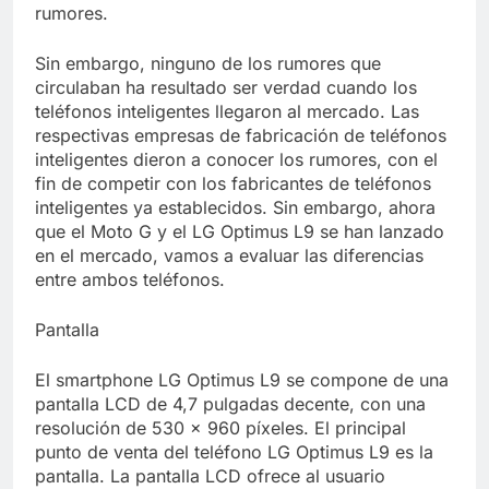
Libre
rumores.
Crucero en México te
lleva a lugares
paranormales con
Sin embargo, ninguno de los rumores que
7 Años Atrás
binoculares de visión
circulaban ha resultado ser verdad cuando los
La Inteligencia Artificial
nocturna y reuniones de
deepfake de Samsung
teléfonos inteligentes llegaron al mercado. Las
secuestrados
fabrica un clip de
respectivas empresas de fabricación de teléfonos
7 Años Atrás
movimiento desde una
inteligentes dieron a conocer los rumores, con el
sola foto
fin de competir con los fabricantes de teléfonos
inteligentes ya establecidos. Sin embargo, ahora
que el Moto G y el LG Optimus L9 se han lanzado
en el mercado, vamos a evaluar las diferencias
entre ambos teléfonos.
Pantalla
El smartphone LG Optimus L9 se compone de una
pantalla LCD de 4,7 pulgadas decente, con una
resolución de 530 x 960 píxeles. El principal
punto de venta del teléfono LG Optimus L9 es la
pantalla. La pantalla LCD ofrece al usuario