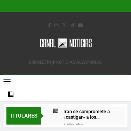
Saltar
al
contenido
Canal Noticias
Canal Noticias
BOLETÍN
NOTICIAS ALEATORIAS
Irán se compromete a
TITULARES
«castigar» a los
responsables de
7 Años Atrás
derribar un avión
Lo que se espera de los