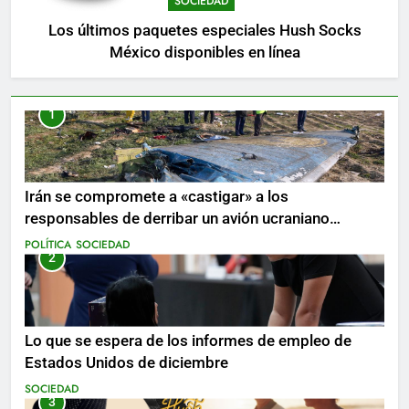
SOCIEDAD
Los últimos paquetes especiales Hush Socks
México disponibles en línea
1
Irán se compromete a «castigar» a los
responsables de derribar un avión ucraniano
mientras se realizan arrestos
POLÍTICA
SOCIEDAD
2
Lo que se espera de los informes de empleo de
Estados Unidos de diciembre
SOCIEDAD
3