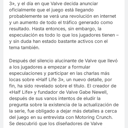
Libre
3», y el día en que Valve decida anunciar
Crucero en México te
lleva a lugares
oficialmente que el juego está llegando
paranormales con
probablemente se verá una revolución en internet
7 Años Atrás
binoculares de visión
y un aumento de todo el tráfico generado como
La Inteligencia Artificial
nocturna y reuniones de
deepfake de Samsung
resultado. Hasta entonces, sin embargo, la
secuestrados
fabrica un clip de
especulación es todo lo que los jugadores tienen –
7 Años Atrás
movimiento desde una
y sin duda han estado bastante activos con el
sola foto
tema también.
Después del silencio alucinante de Valve que llevó
a los jugadores a empezar a formular
especulaciones y participar en las charlas más
locas sobre «Half Life 3», un nuevo detalle, por
fin, ha sido revelado sobre el título. El creador de
«Half Life» y fundador de Valve Gabe Newell,
después de sus vanos intentos de eludir la
pregunta sobre la existencia de la actualización de
la serie, fue obligado a dejar más detalles a cerca
del juego en su entrevista con Motoring Crunch.
Se descubrió que los diseñadores de Valve