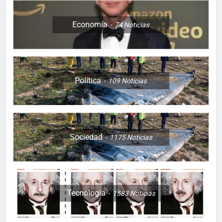
Economía
74
Noticias
Política
109
Noticias
Sociedad
1175
Noticias
Tecnología
1583
Noticias