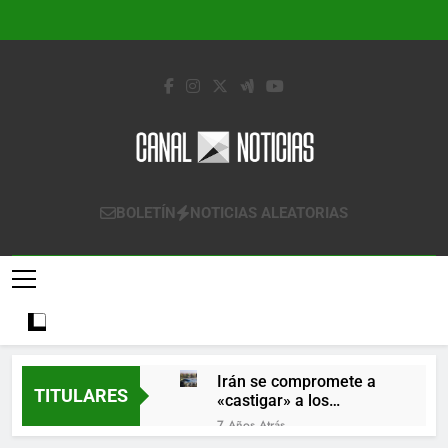
Saltar
al
contenido
Canal Noticias
Canal Noticias
BOLETÍN
NOTICIAS ALEATORIAS
Irán se compromete a
TITULARES
«castigar» a los
responsables de
7 Años Atrás
derribar un avión
Lo que se espera de los