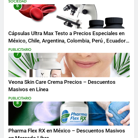
SOCIEDAD
6
Cápsulas Ultra Max Testo a Precios Especiales en
México, Chile, Argentina, Colombia, Perú , Ecuador,
Costa Rica y Más
PUBLICITARIO
7
Veona Skin Care Crema Precios – Descuentos
Masivos en Línea
PUBLICITARIO
8
Pharma Flex RX en México – Descuentos Masivos