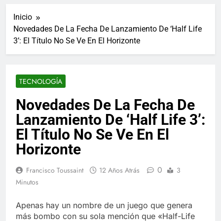
ucraniano mientras se
informes de empleo de
realizan arrestos
Inicio
Estados Unidos de
7 Años Atrás
diciembre
Novedades De La Fecha De Lanzamiento De ‘Half Life
Los últimos paquetes
3’: El Título No Se Ve En El Horizonte
especiales Hush Socks
México disponibles en
7 Años Atrás
línea
El famoso chef y
restaurador, Carl Ruiz,
TECNOLOGÍA
muere a los 44 años
7 Años Atrás
La familia Kennedy
Novedades De La Fecha De
entierra a otro
Lanzamiento De ‘Half Life 3’:
miembro de la familia
7 Años Atrás
Cápsulas Ultra Max
El Título No Se Ve En El
Testo a Precios
Horizonte
Especiales en México,
7 Años Atrás
Chile, Argentina,
Veona Skin Care
Colombia, Perú ,
0
Francisco Toussaint
12 Años Atrás
3
Crema Precios –
Ecuador, Costa Rica y
Descuentos Masivos
Minutos
7 Años Atrás
Más
en Línea
Pharma Flex RX en
México – Descuentos
Apenas hay un nombre de un juego que genera
Masivos en Mercado
más bombo con su sola mención que «Half-Life
7 Años Atrás