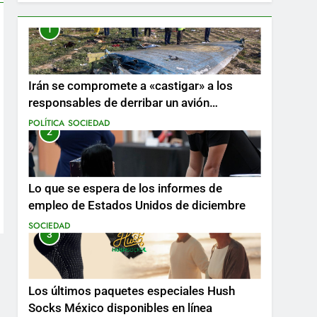
1
Irán se compromete a «castigar» a los
responsables de derribar un avión
ucraniano mientras se realizan arrestos
POLÍTICA
SOCIEDAD
2
Lo que se espera de los informes de
empleo de Estados Unidos de diciembre
SOCIEDAD
3
Los últimos paquetes especiales Hush
Socks México disponibles en línea