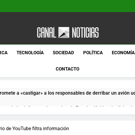
Canal Noticias
Canal Noticias
RCA
TECNOLOGÍA
SOCIEDAD
POLÍTICA
ECONOMÍA
CONTACTO
romete a «castigar» a los responsables de derribar un avión u
pera de los informes de empleo de Estados Unidos de diciemb
paquetes especiales Hush Socks México disponibles en línea
io de YouTube filtra información