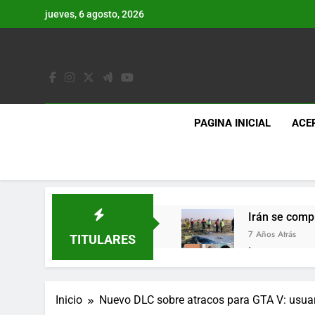
Saltar
jueves, 6 agosto, 2026
al
contenido
PAGINA INICIAL
ACE
Irán se comp
7 Años Atrás
TITULARES
Lo que se es
7 Años Atrás
Los últimos 
Inicio
Nuevo DLC sobre atracos para GTA V: usuar
7 Años Atrás