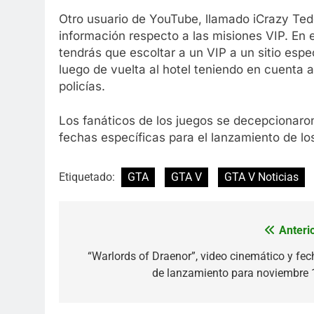
Otro usuario de YouTube, llamado iCrazy Tedd
información respecto a las misiones VIP. En e
tendrás que escoltar a un VIP a un sitio espe
luego de vuelta al hotel teniendo en cuenta a
policías.
Los fanáticos de los juegos se decepcionar
fechas específicas para el lanzamiento de lo
Etiquetado:
GTA
GTA V
GTA V Noticias
Anterio
Navegación
de
“Warlords of Draenor”, video cinemático y fec
de lanzamiento para noviembre 
entradas