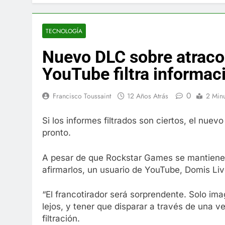
El famoso che
7 Años Atrás
La familia Ke
TECNOLOGÍA
7 Años Atrás
Nuevo DLC sobre atraco
Cápsulas Ultr
Más
YouTube filtra informac
7 Años Atrás
Veona Skin C
0
Francisco Toussaint
12 Años Atrás
2 Min
7 Años Atrás
Pharma Flex 
Si los informes filtrados son ciertos, el nue
7 Años Atrás
pronto.
Crucero en M
7 Años Atrás
A pesar de que Rockstar Games se mantiene e
La Inteligenc
afirmarlos, un usuario de YouTube, Domis Liv
7 Años Atrás
“El francotirador será sorprendente. Solo im
lejos, y tener que disparar a través de una v
filtración.