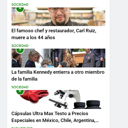
SOCIEDAD
4
El famoso chef y restaurador, Carl Ruiz,
muere a los 44 años
SOCIEDAD
5
La familia Kennedy entierra a otro miembro
de la familia
SOCIEDAD
6
Cápsulas Ultra Max Testo a Precios
Especiales en México, Chile, Argentina,
Colombia, Perú , Ecuador, Costa Rica y