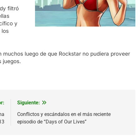
y filtró
llas
cífico y
 los
on muchos luego de que Rockstar no pudiera proveer
s juegos.
r:
Siguiente:
ha
Conflictos y escándalos en el más reciente
13
episodio de “Days of Our Lives”