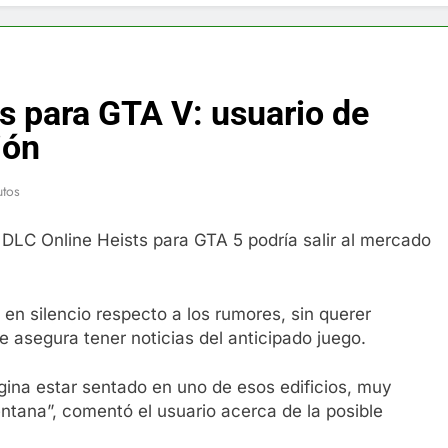
f y restaurador, Carl Ruiz, muere a los 44 años
nnedy entierra a otro miembro de la familia
s para GTA V: usuario de
a Max Testo a Precios Especiales en México, Chile, Argentina, 
ión
are Crema Precios – Descuentos Masivos en Línea
utos
RX en México – Descuentos Masivos en Mercado Libre
vo DLC Online Heists para GTA 5 podría salir al mercado
éxico te lleva a lugares paranormales con binoculares de visi
n silencio respecto a los rumores, sin querer
ia Artificial deepfake de Samsung fabrica un clip de movimien
e asegura tener noticias del anticipado juego.
agina estar sentado en uno de esos edificios, muy
entana”, comentó el usuario acerca de la posible