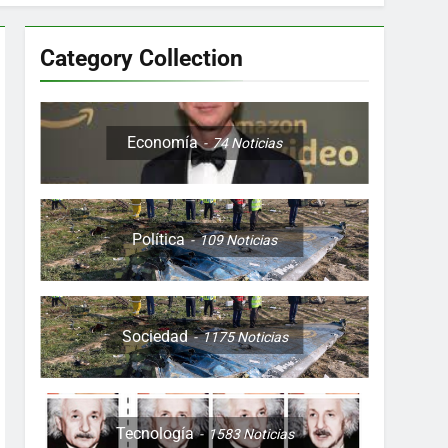
Category Collection
Colombia, Perú , Ecuador, Costa Rica y
Economía
74
Noticias
Política
109
Noticias
ón nocturna y reuniones de secuestrados
to desde una sola foto
Sociedad
1175
Noticias
Tecnología
1583
Noticias