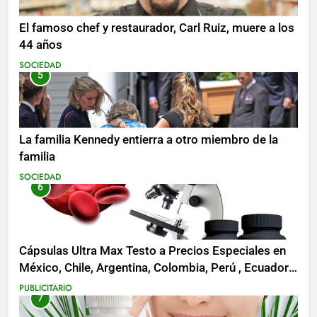
El famoso chef y restaurador, Carl Ruiz, muere a los
44 años
SOCIEDAD
5
La familia Kennedy entierra a otro miembro de la
familia
SOCIEDAD
6
Cápsulas Ultra Max Testo a Precios Especiales en
México, Chile, Argentina, Colombia, Perú , Ecuador,
Costa Rica y Más
PUBLICITARIO
7