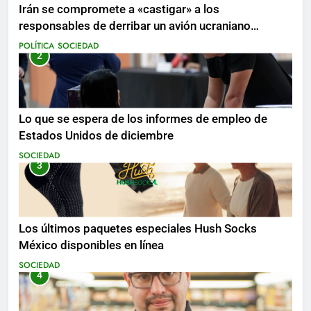
Irán se compromete a «castigar» a los
responsables de derribar un avión ucraniano
mientras se realizan arrestos
POLÍTICA
SOCIEDAD
2
Lo que se espera de los informes de empleo de
Estados Unidos de diciembre
SOCIEDAD
3
Los últimos paquetes especiales Hush Socks
México disponibles en línea
SOCIEDAD
4