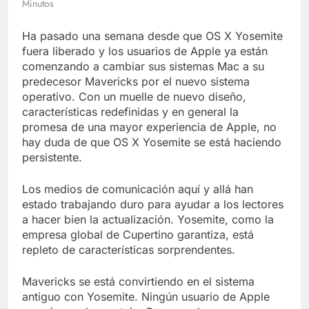
Minutos
Libre
Crucero en México te
lleva a lugares
Ha pasado una semana desde que OS X Yosemite
paranormales con
7 Años Atrás
binoculares de visión
fuera liberado y los usuarios de Apple ya están
La Inteligencia Artificial
nocturna y reuniones de
comenzando a cambiar sus sistemas Mac a su
deepfake de Samsung
secuestrados
predecesor Mavericks por el nuevo sistema
fabrica un clip de
7 Años Atrás
movimiento desde una
operativo. Con un muelle de nuevo diseño,
sola foto
características redefinidas y en general la
promesa de una mayor experiencia de Apple, no
hay duda de que OS X Yosemite se está haciendo
persistente.
Los medios de comunicación aquí y allá han
estado trabajando duro para ayudar a los lectores
a hacer bien la actualización. Yosemite, como la
empresa global de Cupertino garantiza, está
repleto de características sorprendentes.
Mavericks se está convirtiendo en el sistema
antiguo con Yosemite. Ningún usuario de Apple