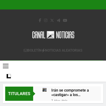
Saltar
al
contenido
Canal Noticias
Canal Noticias
BOLETÍN
NOTICIAS ALEATORIAS
Irán se compromete a
TITULARES
«castigar» a los
responsables de
7 Años Atrás
derribar un avión
Lo que se espera de los