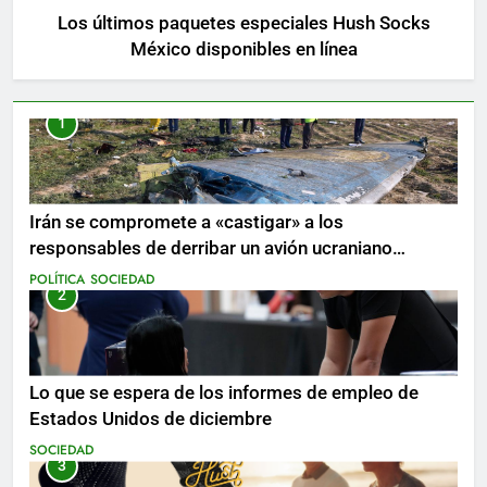
Los últimos paquetes especiales Hush Socks
México disponibles en línea
1
Irán se compromete a «castigar» a los
responsables de derribar un avión ucraniano
mientras se realizan arrestos
POLÍTICA
SOCIEDAD
2
Lo que se espera de los informes de empleo de
Estados Unidos de diciembre
SOCIEDAD
3