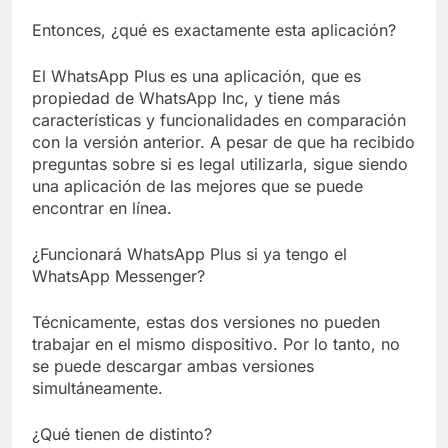
Libre
Crucero en México te
Entonces, ¿qué es exactamente esta aplicación?
lleva a lugares
paranormales con
7 Años Atrás
binoculares de visión
El WhatsApp Plus es una aplicación, que es
La Inteligencia Artificial
nocturna y reuniones de
propiedad de WhatsApp Inc, y tiene más
deepfake de Samsung
secuestrados
fabrica un clip de
características y funcionalidades en comparación
7 Años Atrás
movimiento desde una
con la versión anterior. A pesar de que ha recibido
sola foto
preguntas sobre si es legal utilizarla, sigue siendo
una aplicación de las mejores que se puede
encontrar en línea.
¿Funcionará WhatsApp Plus si ya tengo el
WhatsApp Messenger?
Técnicamente, estas dos versiones no pueden
trabajar en el mismo dispositivo. Por lo tanto, no
se puede descargar ambas versiones
simultáneamente.
¿Qué tienen de distinto?