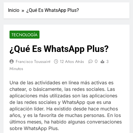
ucraniano mientras se
informes de empleo de
realizan arrestos
Inicio
¿Qué Es WhatsApp Plus?
Estados Unidos de
7 Años Atrás
diciembre
Los últimos paquetes
especiales Hush Socks
México disponibles en
7 Años Atrás
TECNOLOGÍA
línea
El famoso chef y
restaurador, Carl Ruiz,
¿Qué Es WhatsApp Plus?
muere a los 44 años
7 Años Atrás
La familia Kennedy
0
Francisco Toussaint
12 Años Atrás
3
entierra a otro
Minutos
miembro de la familia
7 Años Atrás
Cápsulas Ultra Max
Una de las actividades en línea más activas es
Testo a Precios
chatear, o básicamente, las redes sociales. Las
Especiales en México,
7 Años Atrás
Chile, Argentina,
aplicaciones más utilizadas son las aplicaciones
Veona Skin Care
Colombia, Perú ,
de las redes sociales y WhatsApp que es una
Crema Precios –
Ecuador, Costa Rica y
aplicación líder. Ha existido desde hace muchos
Descuentos Masivos
7 Años Atrás
Más
en Línea
años, y es la favorita de muchas personas. En los
Pharma Flex RX en
últimos meses, ha habido algunas conversaciones
México – Descuentos
sobre WhatsApp Plus.
Masivos en Mercado
7 Años Atrás