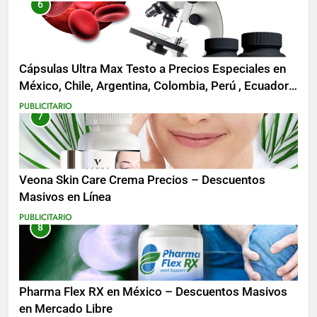
6
Cápsulas Ultra Max Testo a Precios Especiales en
México, Chile, Argentina, Colombia, Perú , Ecuador,
Costa Rica y Más
PUBLICITARIO
7
Veona Skin Care Crema Precios – Descuentos
Masivos en Línea
PUBLICITARIO
8
Pharma Flex RX en México – Descuentos Masivos
en Mercado Libre