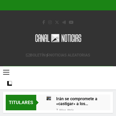
Saltar
al
contenido
Canal Noticias
Canal Noticias
BOLETÍN
NOTICIAS ALEATORIAS
Irán se compromete a
TITULARES
«castigar» a los
responsables de
7 Años Atrás
derribar un avión
Lo que se espera de los