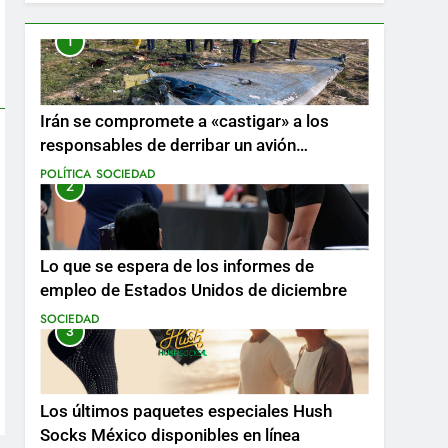
1
Irán se compromete a «castigar» a los
responsables de derribar un avión
ucraniano mientras se realizan arrestos
POLÍTICA
SOCIEDAD
2
Lo que se espera de los informes de
empleo de Estados Unidos de diciembre
SOCIEDAD
3
Los últimos paquetes especiales Hush
Socks México disponibles en línea