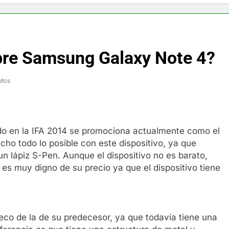
f y restaurador, Carl Ruiz, muere a los 44 años
nnedy entierra a otro miembro de la familia
bre Samsung Galaxy Note 4?
a Max Testo a Precios Especiales en México, Chile, Argentina, 
utos
are Crema Precios – Descuentos Masivos en Línea
RX en México – Descuentos Masivos en Mercado Libre
o en la IFA 2014 se promociona actualmente como el
éxico te lleva a lugares paranormales con binoculares de visi
ho todo lo posible con este dispositivo, ya que
n lápiz S-Pen. Aunque el dispositivo no es barato,
ia Artificial deepfake de Samsung fabrica un clip de movimien
 es muy digno de su precio ya que el dispositivo tiene
eco de la de su predecesor, ya que todavía tiene una