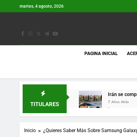
Saltar
martes, 4 agosto, 2026
al
contenido
PAGINA INICIAL
ACE
Irán se comp
7 Años Atrás
TITULARES
Lo que se es
7 Años Atrás
Los últimos 
Inicio
¿Quieres Saber Más Sobre Samsung Galaxy
7 Años Atrás