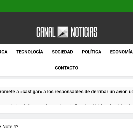
Canal Noticias
Canal Noticias
RCA
TECNOLOGÍA
SOCIEDAD
POLÍTICA
ECONOMÍA
CONTACTO
romete a «castigar» a los responsables de derribar un avión u
pera de los informes de empleo de Estados Unidos de diciemb
paquetes especiales Hush Socks México disponibles en línea
 Note 4?