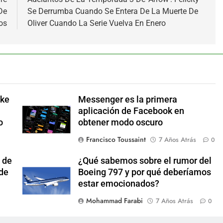
De
Se Derrumba Cuando Se Entera De La Muerte De
os
Oliver Cuando La Serie Vuelva En Enero
ake
Messenger es la primera
aplicación de Facebook en
o
obtener modo oscuro
Francisco Toussaint
7 Años Atrás
0
 de
¿Qué sabemos sobre el rumor del
 de
Boeing 797 y por qué deberíamos
estar emocionados?
Mohammad Farabi
7 Años Atrás
0