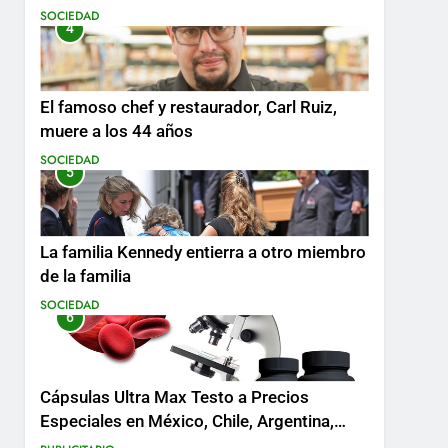
SOCIEDAD
4
El famoso chef y restaurador, Carl Ruiz,
muere a los 44 años
SOCIEDAD
5
La familia Kennedy entierra a otro miembro
de la familia
SOCIEDAD
6
Cápsulas Ultra Max Testo a Precios
Especiales en México, Chile, Argentina,
Colombia, Perú , Ecuador, Costa Rica y