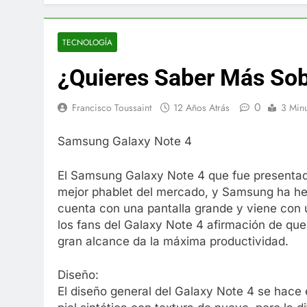
El famoso che
7 Años Atrás
La familia Ke
TECNOLOGÍA
7 Años Atrás
¿Quieres Saber Más So
Cápsulas Ultr
Más
0
7 Años Atrás
Francisco Toussaint
12 Años Atrás
3 Min
Veona Skin C
7 Años Atrás
Samsung Galaxy Note 4
Pharma Flex 
7 Años Atrás
El Samsung Galaxy Note 4 que fue presentad
Crucero en M
mejor phablet del mercado, y Samsung ha hec
7 Años Atrás
cuenta con una pantalla grande y viene con u
La Inteligenc
los fans del Galaxy Note 4 afirmación de que
gran alcance da la máxima productividad.
7 Años Atrás
Diseño:
El diseño general del Galaxy Note 4 se hace 